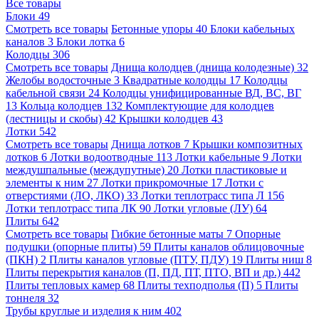
Все товары
Блоки
49
Смотреть все товары
Бетонные упоры
40
Блоки кабельных
каналов
3
Блоки лотка
6
Колодцы
306
Смотреть все товары
Днища колодцев (днища колодезные)
32
Желобы водосточные
3
Квадратные колодцы
17
Колодцы
кабельной связи
24
Колодцы унифицированные ВД, ВС, ВГ
13
Кольца колодцев
132
Комплектующие для колодцев
(лестницы и скобы)
42
Крышки колодцев
43
Лотки
542
Смотреть все товары
Днища лотков
7
Крышки композитных
лотков
6
Лотки водоотводные
113
Лотки кабельные
9
Лотки
междушпальные (междупутные)
20
Лотки пластиковые и
элементы к ним
27
Лотки прикромочные
17
Лотки с
отверстиями (ЛО, ЛКО)
33
Лотки теплотрасс типа Л
156
Лотки теплотрасс типа ЛК
90
Лотки угловые (ЛУ)
64
Плиты
642
Смотреть все товары
Гибкие бетонные маты
7
Опорные
подушки (опорные плиты)
59
Плиты каналов облицовочные
(ПКН)
2
Плиты каналов угловые (ПТУ, ПДУ)
19
Плиты ниш
8
Плиты перекрытия каналов (П, ПД, ПТ, ПТО, ВП и др.)
442
Плиты тепловых камер
68
Плиты техподполья (П)
5
Плиты
тоннеля
32
Трубы круглые и изделия к ним
402