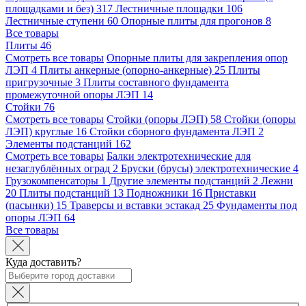
площадками и без)
317
Лестничные площадки
106
Лестничные ступени
60
Опорные плиты для прогонов
8
Все товары
Плиты
46
Смотреть все товары
Опорные плиты для закрепления опор
ЛЭП
4
Плиты анкерные (опорно-анкерные)
25
Плиты
пригрузочные
3
Плиты составного фундамента
промежуточной опоры ЛЭП
14
Стойки
76
Смотреть все товары
Стойки (опоры ЛЭП)
58
Стойки (опоры
ЛЭП) круглые
16
Стойки сборного фундамента ЛЭП
2
Элементы подстанций
162
Смотреть все товары
Балки электротехнические для
незаглублённых оград
2
Бруски (брусы) электротехнические
4
Грузокомпенсаторы
1
Другие элементы подстанций
2
Лежни
20
Плиты подстанций
13
Подножники
16
Приставки
(пасынки)
15
Траверсы и вставки эстакад
25
Фундаменты под
опоры ЛЭП
64
Все товары
Куда доставить?