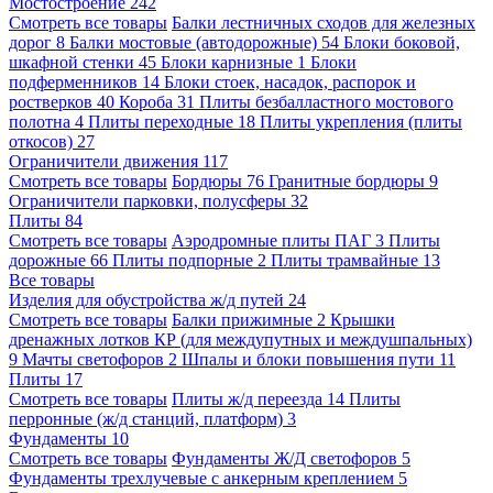
Мостостроение
242
Смотреть все товары
Балки лестничных сходов для железных
дорог
8
Балки мостовые (автодорожные)
54
Блоки боковой,
шкафной стенки
45
Блоки карнизные
1
Блоки
подферменников
14
Блоки стоек, насадок, распорок и
ростверков
40
Короба
31
Плиты безбалластного мостового
полотна
4
Плиты переходные
18
Плиты укрепления (плиты
откосов)
27
Ограничители движения
117
Смотреть все товары
Бордюры
76
Гранитные бордюры
9
Ограничители парковки, полусферы
32
Плиты
84
Смотреть все товары
Аэродромные плиты ПАГ
3
Плиты
дорожные
66
Плиты подпорные
2
Плиты трамвайные
13
Все товары
Изделия для обустройства ж/д путей
24
Смотреть все товары
Балки прижимные
2
Крышки
дренажных лотков КР (для междупутных и междушпальных)
9
Мачты светофоров
2
Шпалы и блоки повышения пути
11
Плиты
17
Смотреть все товары
Плиты ж/д переезда
14
Плиты
перронные (ж/д станций, платформ)
3
Фундаменты
10
Смотреть все товары
Фундаменты Ж/Д светофоров
5
Фундаменты трехлучевые с анкерным креплением
5