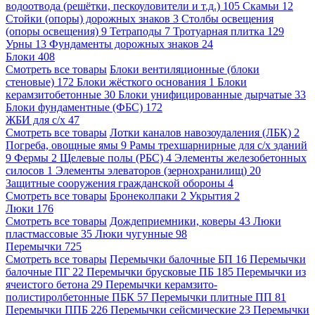
водоотвода (решётки, пескоуловители и т.д.)
105
Скамьи
12
Стойки (опоры) дорожных знаков
3
Столбы освещения
(опоры освещения)
9
Тетраподы
7
Тротуарная плитка
129
Урны
13
Фундаменты дорожных знаков
24
Блоки
408
Смотреть все товары
Блоки вентиляционные (блоки
стеновые)
172
Блоки жёсткого основания
1
Блоки
керамзитобетонные
30
Блоки унифицированные дырчатые
33
Блоки фундаментные (ФБС)
172
ЖБИ для с/х
47
Смотреть все товары
Лотки каналов навозоудаления (ЛБК)
2
Погреба, овощные ямы
9
Рамы трехшарнирные для с/х зданий
9
Фермы
2
Щелевые полы (РБС)
4
Элементы железобетонных
силосов
1
Элементы элеваторов (зернохранилищ)
20
Защитные сооружения гражданской обороны
4
Смотреть все товары
Бронеколпаки
2
Укрытия
2
Люки
176
Смотреть все товары
Дождеприемники, коверы
43
Люки
пластмассовые
35
Люки чугунные
98
Перемычки
725
Смотреть все товары
Перемычки балочные БП
16
Перемычки
балочные ПГ
22
Перемычки брусковые ПБ
185
Перемычки из
ячеистого бетона
29
Перемычки керамзито-
полистиролбетонные ПБК
57
Перемычки плитные ПП
81
Перемычки ППБ
226
Перемычки сейсмические
23
Перемычки