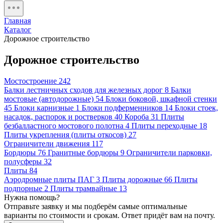
Главная
Каталог
Дорожное строительство
Дорожное строительство
Мостостроение
242
Балки лестничных сходов для железных дорог
8
Балки
мостовые (автодорожные)
54
Блоки боковой, шкафной стенки
45
Блоки карнизные
1
Блоки подферменников
14
Блоки стоек,
насадок, распорок и ростверков
40
Короба
31
Плиты
безбалластного мостового полотна
4
Плиты переходные
18
Плиты укрепления (плиты откосов)
27
Ограничители движения
117
Бордюры
76
Гранитные бордюры
9
Ограничители парковки,
полусферы
32
Плиты
84
Аэродромные плиты ПАГ
3
Плиты дорожные
66
Плиты
подпорные
2
Плиты трамвайные
13
Нужна помощь?
Отправьте заявку и мы подберём самые оптимальные
варианты по стоимости и срокам. Ответ придёт вам на почту.