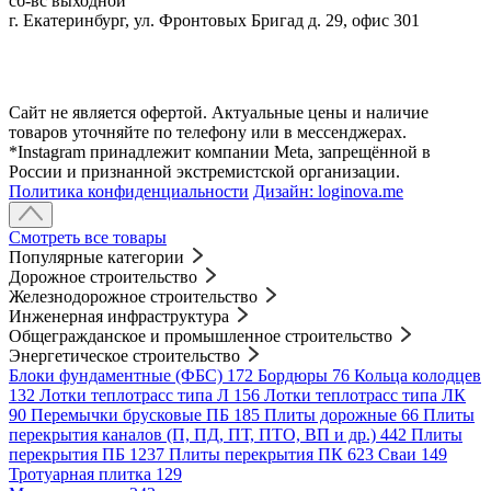
сб-вс выходной
г. Екатеринбург, ул. Фронтовых Бригад д. 29, офис 301
Сайт не является офертой. Актуальные цены и наличие
товаров уточняйте по телефону или в мессенджерах.
*Instagram принадлежит компании Meta, запрещённой в
России и признанной экстремистской организации.
Политика конфиденциальности
Дизайн: loginova.me
Смотреть все товары
Популярные категории
Дорожное строительство
Железнодорожное строительство
Инженерная инфраструктура
Общегражданское и промышленное строительство
Энергетическое строительство
Блоки фундаментные (ФБС)
172
Бордюры
76
Кольца колодцев
132
Лотки теплотрасс типа Л
156
Лотки теплотрасс типа ЛК
90
Перемычки брусковые ПБ
185
Плиты дорожные
66
Плиты
перекрытия каналов (П, ПД, ПТ, ПТО, ВП и др.)
442
Плиты
перекрытия ПБ
1237
Плиты перекрытия ПК
623
Сваи
149
Тротуарная плитка
129