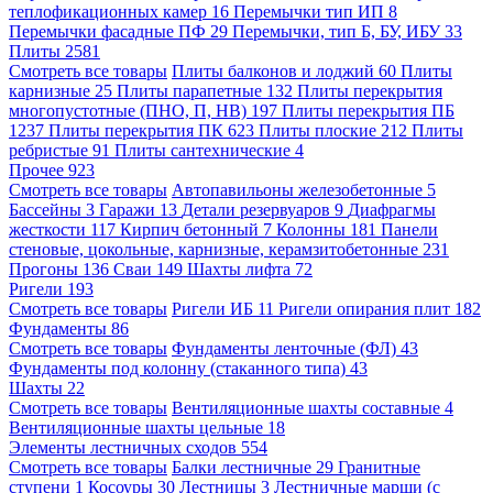
теплофикационных камер
16
Перемычки тип ИП
8
Перемычки фасадные ПФ
29
Перемычки, тип Б, БУ, ИБУ
33
Плиты
2581
Смотреть все товары
Плиты балконов и лоджий
60
Плиты
карнизные
25
Плиты парапетные
132
Плиты перекрытия
многопустотные (ПНО, П, НВ)
197
Плиты перекрытия ПБ
1237
Плиты перекрытия ПК
623
Плиты плоские
212
Плиты
ребристые
91
Плиты сантехнические
4
Прочее
923
Смотреть все товары
Автопавильоны железобетонные
5
Бассейны
3
Гаражи
13
Детали резервуаров
9
Диафрагмы
жесткости
117
Кирпич бетонный
7
Колонны
181
Панели
стеновые, цокольные, карнизные, керамзитобетонные
231
Прогоны
136
Сваи
149
Шахты лифта
72
Ригели
193
Смотреть все товары
Ригели ИБ
11
Ригели опирания плит
182
Фундаменты
86
Смотреть все товары
Фундаменты ленточные (ФЛ)
43
Фундаменты под колонну (стаканного типа)
43
Шахты
22
Смотреть все товары
Вентиляционные шахты составные
4
Вентиляционные шахты цельные
18
Элементы лестничных сходов
554
Смотреть все товары
Балки лестничные
29
Гранитные
ступени
1
Косоуры
30
Лестницы
3
Лестничные марши (с