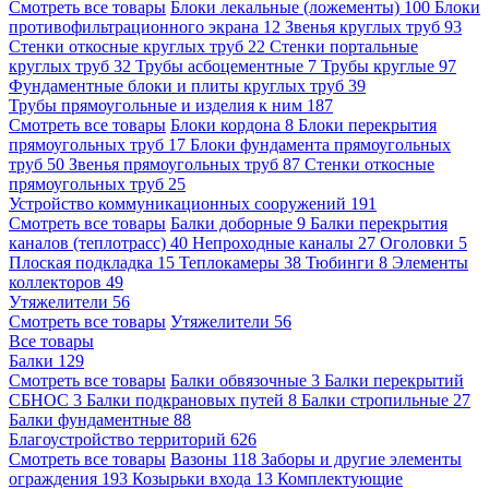
Смотреть все товары
Блоки лекальные (ложементы)
100
Блоки
противофильтрационного экрана
12
Звенья круглых труб
93
Стенки откосные круглых труб
22
Стенки портальные
круглых труб
32
Трубы асбоцементные
7
Трубы круглые
97
Фундаментные блоки и плиты круглых труб
39
Трубы прямоугольные и изделия к ним
187
Смотреть все товары
Блоки кордона
8
Блоки перекрытия
прямоугольных труб
17
Блоки фундамента прямоугольных
труб
50
Звенья прямоугольных труб
87
Стенки откосные
прямоугольных труб
25
Устройство коммуникационных сооружений
191
Смотреть все товары
Балки доборные
9
Балки перекрытия
каналов (теплотрасс)
40
Непроходные каналы
27
Оголовки
5
Плоская подкладка
15
Теплокамеры
38
Тюбинги
8
Элементы
коллекторов
49
Утяжелители
56
Смотреть все товары
Утяжелители
56
Все товары
Балки
129
Смотреть все товары
Балки обвязочные
3
Балки перекрытий
СБНОС
3
Балки подкрановых путей
8
Балки стропильные
27
Балки фундаментные
88
Благоустройство территорий
626
Смотреть все товары
Вазоны
118
Заборы и другие элементы
ограждения
193
Козырьки входа
13
Комплектующие