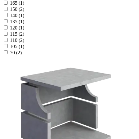
165
(1)
150
(2)
140
(1)
135
(1)
120
(1)
115
(2)
110
(2)
105
(1)
70
(2)