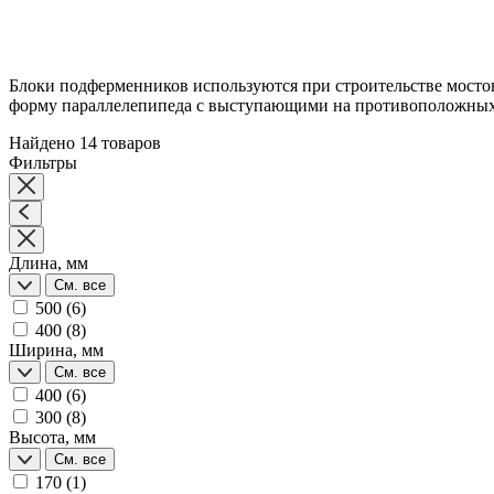
Блоки подферменников используются при строительстве мосто
форму параллелепипеда с выступающими на противоположных 
Найдено 14 товаров
Фильтры
Длина, мм
См. все
500
(6)
400
(8)
Ширина, мм
См. все
400
(6)
300
(8)
Высота, мм
См. все
170
(1)