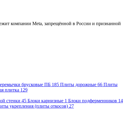
длежит компании Meta, запрещённой в России и признанной
еремычки брусковые ПБ
185
Плиты дорожные
66
Плиты
ая плитка
129
ой стенки
45
Блоки карнизные
1
Блоки подферменников
14
иты укрепления (плиты откосов)
27