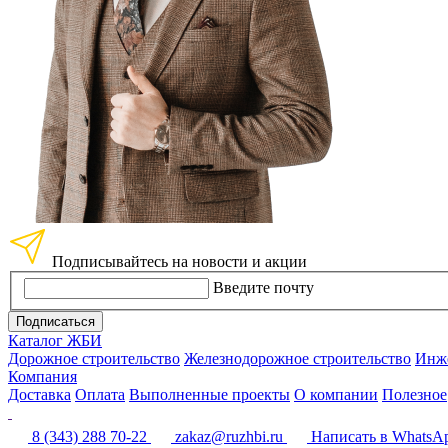
Подписывайтесь на новости и акции
Введите почту
Подписаться
Каталог ЖБИ
Дорожное строительство
Железнодорожное строительство
Инже
Компания
Доставка
Оплата
Выполненные проекты
О компании
Полезное
8 (343) 288 70-22
zakaz@ruzhbi.ru
Написать в WhatsA