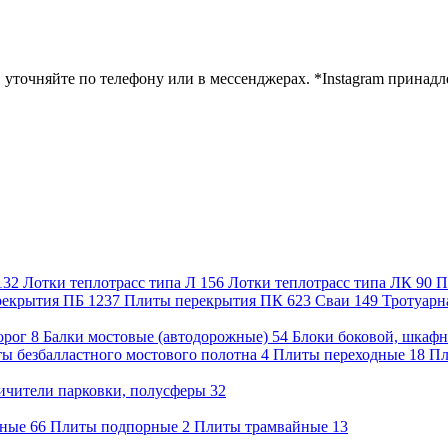
в уточняйте по телефону или в мессенджерах. *Instagram прина
132
Лотки теплотрасс типа Л
156
Лотки теплотрасс типа ЛК
90
П
рекрытия ПБ
1237
Плиты перекрытия ПК
623
Сваи
149
Тротуарн
орог
8
Балки мостовые (автодорожные)
54
Блоки боковой, шкафн
ы безбалластного мостового полотна
4
Плиты переходные
18
Пл
ичители парковки, полусферы
32
жные
66
Плиты подпорные
2
Плиты трамвайные
13