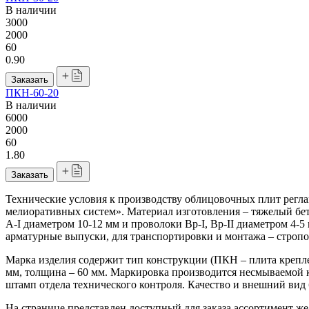
В наличии
3000
2000
60
0.90
Заказать
ПКН-60-20
В наличии
6000
2000
60
1.80
Заказать
Технические условия к производству облицовочных плит рег
мелиоративных систем». Материал изготовления – тяжелый бет
A-I диаметром 10-12 мм и проволоки Вр-I, Вр-II диаметром 4-
арматурные выпуски, для транспортировки и монтажа – строп
Марка изделия содержит тип конструкции (ПКН – плита крепле
мм, толщина – 60 мм. Маркировка производится несмываемой к
штамп отдела технического контроля. Качество и внешний вид
На странице представлен доступный для заказа ассортимент ж