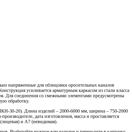
льно напряженные для облицовки оросительных каналов
Конструкция усиливается арматурным каркасом из стали класса
4 мм. Для соединения со смежными элементами предусмотрены
ную обработку.
КН-30-20). Длина изделий – 2000-6000 мм, ширина – 750-2000
роизводителе, дата изготовления, масса и проставляется
(лицевая) и А7 (невидимая).
ров. Выбирайте нужное вам изделие и переходите в карточку