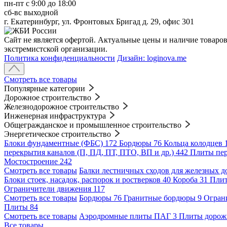
пн-пт c 9:00 до 18:00
сб-вс выходной
г. Екатеринбург, ул. Фронтовых Бригад д. 29, офис 301
Сайт не является офертой. Актуальные цены и наличие товаро
экстремистской организации.
Политика конфиденциальности
Дизайн: loginova.me
Смотреть все товары
Популярные категории
Дорожное строительство
Железнодорожное строительство
Инженерная инфраструктура
Общегражданское и промышленное строительство
Энергетическое строительство
Блоки фундаментные (ФБС)
172
Бордюры
76
Кольца колодцев
перекрытия каналов (П, ПД, ПТ, ПТО, ВП и др.)
442
Плиты пе
Мостостроение
242
Смотреть все товары
Балки лестничных сходов для железных д
Блоки стоек, насадок, распорок и ростверков
40
Короба
31
Плит
Ограничители движения
117
Смотреть все товары
Бордюры
76
Гранитные бордюры
9
Огран
Плиты
84
Смотреть все товары
Аэродромные плиты ПАГ
3
Плиты доро
Все товары