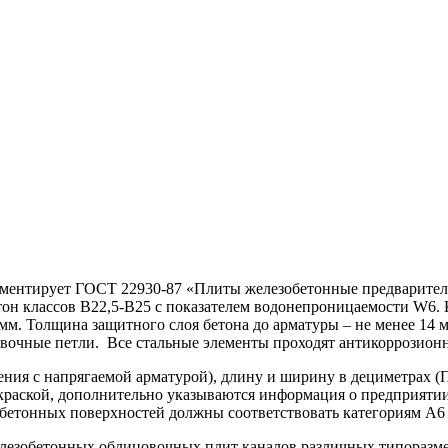
ламентирует ГОСТ 22930-87 «Плиты железобетонные предварите
он классов В22,5-В25 с показателем водонепроницаемости W6. 
5 мм. Толщина защитного слоя бетона до арматуры – не менее 1
овочные петли. Все стальные элементы проходят антикоррозион
ния с напрягаемой арматурой), длину и ширину в дециметрах (П
раской, дополнительно указываются информация о предприятии-п
 бетонных поверхностей должны соответствовать категориям А6 
елезобетонных облицовочных плит каналов различных типоразме