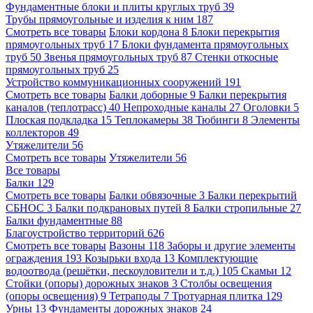
Фундаментные блоки и плиты круглых труб
39
Трубы прямоугольные и изделия к ним
187
Смотреть все товары
Блоки кордона
8
Блоки перекрытия
прямоугольных труб
17
Блоки фундамента прямоугольных
труб
50
Звенья прямоугольных труб
87
Стенки откосные
прямоугольных труб
25
Устройство коммуникационных сооружений
191
Смотреть все товары
Балки доборные
9
Балки перекрытия
каналов (теплотрасс)
40
Непроходные каналы
27
Оголовки
5
Плоская подкладка
15
Теплокамеры
38
Тюбинги
8
Элементы
коллекторов
49
Утяжелители
56
Смотреть все товары
Утяжелители
56
Все товары
Балки
129
Смотреть все товары
Балки обвязочные
3
Балки перекрытий
СБНОС
3
Балки подкрановых путей
8
Балки стропильные
27
Балки фундаментные
88
Благоустройство территорий
626
Смотреть все товары
Вазоны
118
Заборы и другие элементы
ограждения
193
Козырьки входа
13
Комплектующие
водоотвода (решётки, пескоуловители и т.д.)
105
Скамьи
12
Стойки (опоры) дорожных знаков
3
Столбы освещения
(опоры освещения)
9
Тетраподы
7
Тротуарная плитка
129
Урны
13
Фундаменты дорожных знаков
24