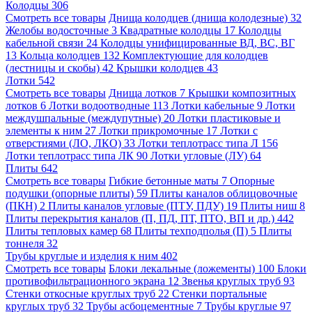
Колодцы
306
Смотреть все товары
Днища колодцев (днища колодезные)
32
Желобы водосточные
3
Квадратные колодцы
17
Колодцы
кабельной связи
24
Колодцы унифицированные ВД, ВС, ВГ
13
Кольца колодцев
132
Комплектующие для колодцев
(лестницы и скобы)
42
Крышки колодцев
43
Лотки
542
Смотреть все товары
Днища лотков
7
Крышки композитных
лотков
6
Лотки водоотводные
113
Лотки кабельные
9
Лотки
междушпальные (междупутные)
20
Лотки пластиковые и
элементы к ним
27
Лотки прикромочные
17
Лотки с
отверстиями (ЛО, ЛКО)
33
Лотки теплотрасс типа Л
156
Лотки теплотрасс типа ЛК
90
Лотки угловые (ЛУ)
64
Плиты
642
Смотреть все товары
Гибкие бетонные маты
7
Опорные
подушки (опорные плиты)
59
Плиты каналов облицовочные
(ПКН)
2
Плиты каналов угловые (ПТУ, ПДУ)
19
Плиты ниш
8
Плиты перекрытия каналов (П, ПД, ПТ, ПТО, ВП и др.)
442
Плиты тепловых камер
68
Плиты техподполья (П)
5
Плиты
тоннеля
32
Трубы круглые и изделия к ним
402
Смотреть все товары
Блоки лекальные (ложементы)
100
Блоки
противофильтрационного экрана
12
Звенья круглых труб
93
Стенки откосные круглых труб
22
Стенки портальные
круглых труб
32
Трубы асбоцементные
7
Трубы круглые
97