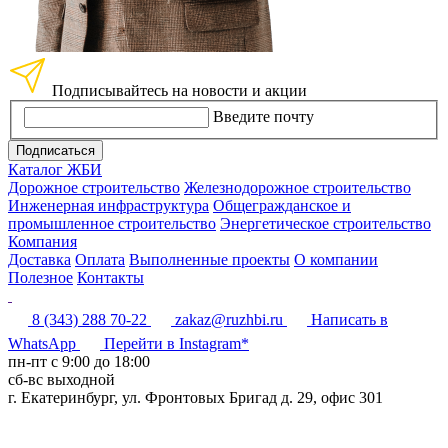
Подписывайтесь на новости и акции
Введите почту
Подписаться
Каталог ЖБИ
Дорожное строительство
Железнодорожное строительство
Инженерная инфраструктура
Общегражданское и
промышленное строительство
Энергетическое строительство
Компания
Доставка
Оплата
Выполненные проекты
О компании
Полезное
Контакты
8 (343) 288 70-22
zakaz@ruzhbi.ru
Написать в
WhatsApp
Перейти в Instagram*
пн-пт c 9:00 до 18:00
сб-вс выходной
г. Екатеринбург, ул. Фронтовых Бригад д. 29, офис 301