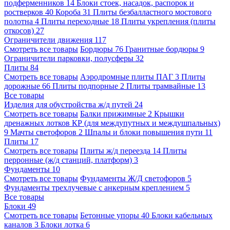
подферменников
14
Блоки стоек, насадок, распорок и
ростверков
40
Короба
31
Плиты безбалластного мостового
полотна
4
Плиты переходные
18
Плиты укрепления (плиты
откосов)
27
Ограничители движения
117
Смотреть все товары
Бордюры
76
Гранитные бордюры
9
Ограничители парковки, полусферы
32
Плиты
84
Смотреть все товары
Аэродромные плиты ПАГ
3
Плиты
дорожные
66
Плиты подпорные
2
Плиты трамвайные
13
Все товары
Изделия для обустройства ж/д путей
24
Смотреть все товары
Балки прижимные
2
Крышки
дренажных лотков КР (для междупутных и междушпальных)
9
Мачты светофоров
2
Шпалы и блоки повышения пути
11
Плиты
17
Смотреть все товары
Плиты ж/д переезда
14
Плиты
перронные (ж/д станций, платформ)
3
Фундаменты
10
Смотреть все товары
Фундаменты Ж/Д светофоров
5
Фундаменты трехлучевые с анкерным креплением
5
Все товары
Блоки
49
Смотреть все товары
Бетонные упоры
40
Блоки кабельных
каналов
3
Блоки лотка
6