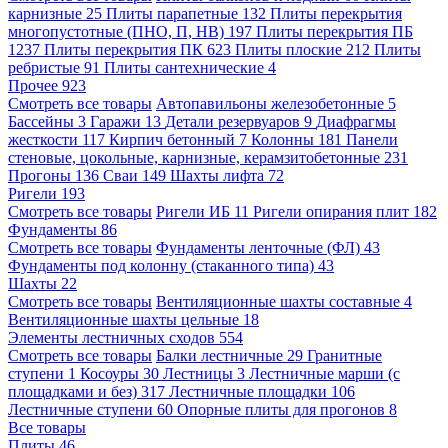
карнизные
25
Плиты парапетные
132
Плиты перекрытия
многопустотные (ПНО, П, НВ)
197
Плиты перекрытия ПБ
1237
Плиты перекрытия ПК
623
Плиты плоские
212
Плиты
ребристые
91
Плиты сантехнические
4
Прочее
923
Смотреть все товары
Автопавильоны железобетонные
5
Бассейны
3
Гаражи
13
Детали резервуаров
9
Диафрагмы
жесткости
117
Кирпич бетонный
7
Колонны
181
Панели
стеновые, цокольные, карнизные, керамзитобетонные
231
Прогоны
136
Сваи
149
Шахты лифта
72
Ригели
193
Смотреть все товары
Ригели ИБ
11
Ригели опирания плит
182
Фундаменты
86
Смотреть все товары
Фундаменты ленточные (ФЛ)
43
Фундаменты под колонну (стаканного типа)
43
Шахты
22
Смотреть все товары
Вентиляционные шахты составные
4
Вентиляционные шахты цельные
18
Элементы лестничных сходов
554
Смотреть все товары
Балки лестничные
29
Гранитные
ступени
1
Косоуры
30
Лестницы
3
Лестничные марши (с
площадками и без)
317
Лестничные площадки
106
Лестничные ступени
60
Опорные плиты для прогонов
8
Все товары
Плиты
46