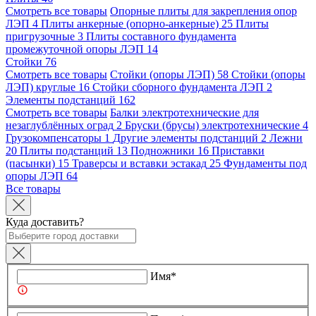
Смотреть все товары
Опорные плиты для закрепления опор
ЛЭП
4
Плиты анкерные (опорно-анкерные)
25
Плиты
пригрузочные
3
Плиты составного фундамента
промежуточной опоры ЛЭП
14
Стойки
76
Смотреть все товары
Стойки (опоры ЛЭП)
58
Стойки (опоры
ЛЭП) круглые
16
Стойки сборного фундамента ЛЭП
2
Элементы подстанций
162
Смотреть все товары
Балки электротехнические для
незаглублённых оград
2
Бруски (брусы) электротехнические
4
Грузокомпенсаторы
1
Другие элементы подстанций
2
Лежни
20
Плиты подстанций
13
Подножники
16
Приставки
(пасынки)
15
Траверсы и вставки эстакад
25
Фундаменты под
опоры ЛЭП
64
Все товары
Куда доставить?
Имя*