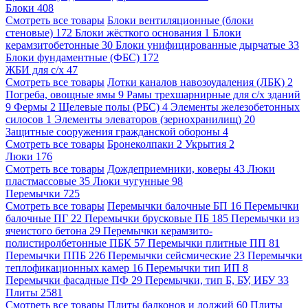
Блоки
408
Смотреть все товары
Блоки вентиляционные (блоки
стеновые)
172
Блоки жёсткого основания
1
Блоки
керамзитобетонные
30
Блоки унифицированные дырчатые
33
Блоки фундаментные (ФБС)
172
ЖБИ для с/х
47
Смотреть все товары
Лотки каналов навозоудаления (ЛБК)
2
Погреба, овощные ямы
9
Рамы трехшарнирные для с/х зданий
9
Фермы
2
Щелевые полы (РБС)
4
Элементы железобетонных
силосов
1
Элементы элеваторов (зернохранилищ)
20
Защитные сооружения гражданской обороны
4
Смотреть все товары
Бронеколпаки
2
Укрытия
2
Люки
176
Смотреть все товары
Дождеприемники, коверы
43
Люки
пластмассовые
35
Люки чугунные
98
Перемычки
725
Смотреть все товары
Перемычки балочные БП
16
Перемычки
балочные ПГ
22
Перемычки брусковые ПБ
185
Перемычки из
ячеистого бетона
29
Перемычки керамзито-
полистиролбетонные ПБК
57
Перемычки плитные ПП
81
Перемычки ППБ
226
Перемычки сейсмические
23
Перемычки
теплофикационных камер
16
Перемычки тип ИП
8
Перемычки фасадные ПФ
29
Перемычки, тип Б, БУ, ИБУ
33
Плиты
2581
Смотреть все товары
Плиты балконов и лоджий
60
Плиты