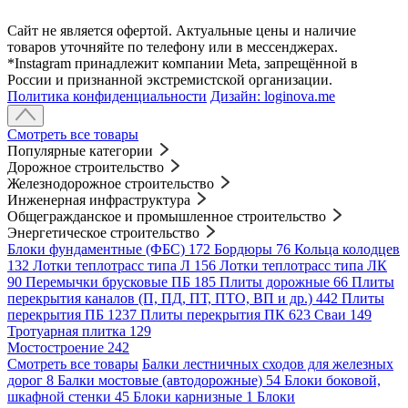
Сайт не является офертой. Актуальные цены и наличие
товаров уточняйте по телефону или в мессенджерах.
*Instagram принадлежит компании Meta, запрещённой в
России и признанной экстремистской организации.
Политика конфиденциальности
Дизайн: loginova.me
Смотреть все товары
Популярные категории
Дорожное строительство
Железнодорожное строительство
Инженерная инфраструктура
Общегражданское и промышленное строительство
Энергетическое строительство
Блоки фундаментные (ФБС)
172
Бордюры
76
Кольца колодцев
132
Лотки теплотрасс типа Л
156
Лотки теплотрасс типа ЛК
90
Перемычки брусковые ПБ
185
Плиты дорожные
66
Плиты
перекрытия каналов (П, ПД, ПТ, ПТО, ВП и др.)
442
Плиты
перекрытия ПБ
1237
Плиты перекрытия ПК
623
Сваи
149
Тротуарная плитка
129
Мостостроение
242
Смотреть все товары
Балки лестничных сходов для железных
дорог
8
Балки мостовые (автодорожные)
54
Блоки боковой,
шкафной стенки
45
Блоки карнизные
1
Блоки