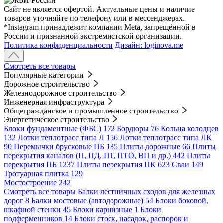
Сайт не является офертой. Актуальные цены и наличие
товаров уточняйте по телефону или в мессенджерах.
*Instagram принадлежит компании Meta, запрещённой в
России и признанной экстремистской организации.
Политика конфиденциальности
Дизайн: loginova.me
Смотреть все товары
Популярные категории
Дорожное строительство
Железнодорожное строительство
Инженерная инфраструктура
Общегражданское и промышленное строительство
Энергетическое строительство
Блоки фундаментные (ФБС)
172
Бордюры
76
Кольца колодцев
132
Лотки теплотрасс типа Л
156
Лотки теплотрасс типа ЛК
90
Перемычки брусковые ПБ
185
Плиты дорожные
66
Плиты
перекрытия каналов (П, ПД, ПТ, ПТО, ВП и др.)
442
Плиты
перекрытия ПБ
1237
Плиты перекрытия ПК
623
Сваи
149
Тротуарная плитка
129
Мостостроение
242
Смотреть все товары
Балки лестничных сходов для железных
дорог
8
Балки мостовые (автодорожные)
54
Блоки боковой,
шкафной стенки
45
Блоки карнизные
1
Блоки
подферменников
14
Блоки стоек, насадок, распорок и