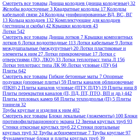
Смотреть все товары
Днища колодцев (днища колодезные)
32
Желобы водосточные
3
Квадратные колодцы
17
Колодцы
кабельной связи
24
Колодцы унифицированные ВД, ВС, ВГ
13
Кольца колодцев
132
Комплектующие для колодцев
(лестницы и скобы)
42
Крышки колодцев
43
Лотки
542
Смотреть все товары
Днища лотков
7
Крышки композитных
лотков
6
Лотки водоотводные
113
Лотки кабельные
9
Лотки
междушпальные (междупутные)
20
Лотки пластиковые и
элементы к ним
27
Лотки прикромочные
17
Лотки с
отверстиями (ЛО, ЛКО)
33
Лотки теплотрасс типа Л
156
Лотки теплотрасс типа ЛК
90
Лотки угловые (ЛУ)
64
Плиты
642
Смотреть все товары
Гибкие бетонные маты
7
Опорные
подушки (опорные плиты)
59
Плиты каналов облицовочные
(ПКН)
2
Плиты каналов угловые (ПТУ, ПДУ)
19
Плиты ниш
8
Плиты перекрытия каналов (П, ПД, ПТ, ПТО, ВП и др.)
442
Плиты тепловых камер
68
Плиты техподполья (П)
5
Плиты
тоннеля
32
Трубы круглые и изделия к ним
402
Смотреть все товары
Блоки лекальные (ложементы)
100
Блоки
противофильтрационного экрана
12
Звенья круглых труб
93
Стенки откосные круглых труб
22
Стенки портальные
круглых труб
32
Трубы асбоцементные
7
Трубы круглые
97
Фундаментные блоки и плиты круглых труб
39