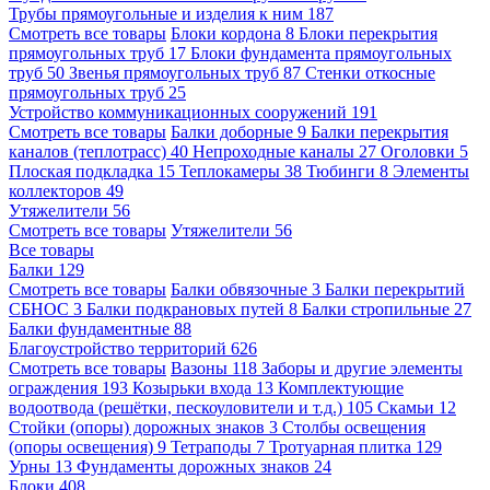
Трубы прямоугольные и изделия к ним
187
Смотреть все товары
Блоки кордона
8
Блоки перекрытия
прямоугольных труб
17
Блоки фундамента прямоугольных
труб
50
Звенья прямоугольных труб
87
Стенки откосные
прямоугольных труб
25
Устройство коммуникационных сооружений
191
Смотреть все товары
Балки доборные
9
Балки перекрытия
каналов (теплотрасс)
40
Непроходные каналы
27
Оголовки
5
Плоская подкладка
15
Теплокамеры
38
Тюбинги
8
Элементы
коллекторов
49
Утяжелители
56
Смотреть все товары
Утяжелители
56
Все товары
Балки
129
Смотреть все товары
Балки обвязочные
3
Балки перекрытий
СБНОС
3
Балки подкрановых путей
8
Балки стропильные
27
Балки фундаментные
88
Благоустройство территорий
626
Смотреть все товары
Вазоны
118
Заборы и другие элементы
ограждения
193
Козырьки входа
13
Комплектующие
водоотвода (решётки, пескоуловители и т.д.)
105
Скамьи
12
Стойки (опоры) дорожных знаков
3
Столбы освещения
(опоры освещения)
9
Тетраподы
7
Тротуарная плитка
129
Урны
13
Фундаменты дорожных знаков
24
Блоки
408