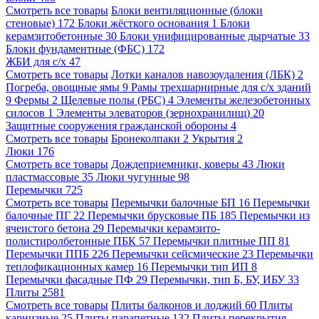
Смотреть все товары
Блоки вентиляционные (блоки
стеновые)
172
Блоки жёсткого основания
1
Блоки
керамзитобетонные
30
Блоки унифицированные дырчатые
33
Блоки фундаментные (ФБС)
172
ЖБИ для с/х
47
Смотреть все товары
Лотки каналов навозоудаления (ЛБК)
2
Погреба, овощные ямы
9
Рамы трехшарнирные для с/х зданий
9
Фермы
2
Щелевые полы (РБС)
4
Элементы железобетонных
силосов
1
Элементы элеваторов (зернохранилищ)
20
Защитные сооружения гражданской обороны
4
Смотреть все товары
Бронеколпаки
2
Укрытия
2
Люки
176
Смотреть все товары
Дождеприемники, коверы
43
Люки
пластмассовые
35
Люки чугунные
98
Перемычки
725
Смотреть все товары
Перемычки балочные БП
16
Перемычки
балочные ПГ
22
Перемычки брусковые ПБ
185
Перемычки из
ячеистого бетона
29
Перемычки керамзито-
полистиролбетонные ПБК
57
Перемычки плитные ПП
81
Перемычки ППБ
226
Перемычки сейсмические
23
Перемычки
теплофикационных камер
16
Перемычки тип ИП
8
Перемычки фасадные ПФ
29
Перемычки, тип Б, БУ, ИБУ
33
Плиты
2581
Смотреть все товары
Плиты балконов и лоджий
60
Плиты
карнизные
25
Плиты парапетные
132
Плиты перекрытия