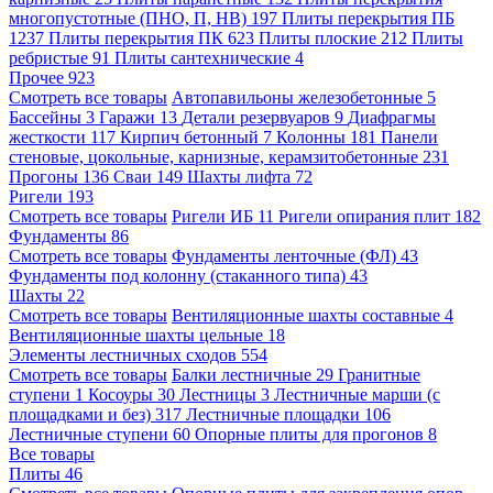
многопустотные (ПНО, П, НВ)
197
Плиты перекрытия ПБ
1237
Плиты перекрытия ПК
623
Плиты плоские
212
Плиты
ребристые
91
Плиты сантехнические
4
Прочее
923
Смотреть все товары
Автопавильоны железобетонные
5
Бассейны
3
Гаражи
13
Детали резервуаров
9
Диафрагмы
жесткости
117
Кирпич бетонный
7
Колонны
181
Панели
стеновые, цокольные, карнизные, керамзитобетонные
231
Прогоны
136
Сваи
149
Шахты лифта
72
Ригели
193
Смотреть все товары
Ригели ИБ
11
Ригели опирания плит
182
Фундаменты
86
Смотреть все товары
Фундаменты ленточные (ФЛ)
43
Фундаменты под колонну (стаканного типа)
43
Шахты
22
Смотреть все товары
Вентиляционные шахты составные
4
Вентиляционные шахты цельные
18
Элементы лестничных сходов
554
Смотреть все товары
Балки лестничные
29
Гранитные
ступени
1
Косоуры
30
Лестницы
3
Лестничные марши (с
площадками и без)
317
Лестничные площадки
106
Лестничные ступени
60
Опорные плиты для прогонов
8
Все товары
Плиты
46