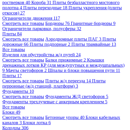
ростверков
40
Короба
31
Плиты безбалластного мостового
полотна
4
Плиты переходные
18
Плиты укрепления (плиты
откосов)
27
Ограничители движения
117
Смотреть все товары
Бордюры
76
Гранитные бордюры
9
Ограничители парковки, полусферы
32
Плиты
84
Смотреть все товары
Аэродромные плиты ПАГ
3
Плиты
дорожные
66
Плиты подпорные
2
Плиты трамвайные
13
Все товары
Изделия для обустройства ж/д путей
24
Смотреть все товары
Балки прижимные
2
Крышки
дренажных лотков КР (для междупутных и междушпальных)
9
Мачты светофоров
2
Шпалы и блоки повышения пути
11
Плиты
17
Смотреть все товары
Плиты ж/д переезда
14
Плиты
перронные (ж/д станций, платформ)
3
Фундаменты
10
Смотреть все товары
Фундаменты Ж/Д светофоров
5
Фундаменты трехлучевые с анкерным креплением
5
Все товары
Блоки
49
Смотреть все товары
Бетонные упоры
40
Блоки кабельных
каналов
3
Блоки лотка
6
Колодцы
306