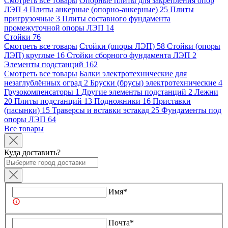
Смотреть все товары
Опорные плиты для закрепления опор
ЛЭП
4
Плиты анкерные (опорно-анкерные)
25
Плиты
пригрузочные
3
Плиты составного фундамента
промежуточной опоры ЛЭП
14
Стойки
76
Смотреть все товары
Стойки (опоры ЛЭП)
58
Стойки (опоры
ЛЭП) круглые
16
Стойки сборного фундамента ЛЭП
2
Элементы подстанций
162
Смотреть все товары
Балки электротехнические для
незаглублённых оград
2
Бруски (брусы) электротехнические
4
Грузокомпенсаторы
1
Другие элементы подстанций
2
Лежни
20
Плиты подстанций
13
Подножники
16
Приставки
(пасынки)
15
Траверсы и вставки эстакад
25
Фундаменты под
опоры ЛЭП
64
Все товары
Куда доставить?
Имя*
Почта*