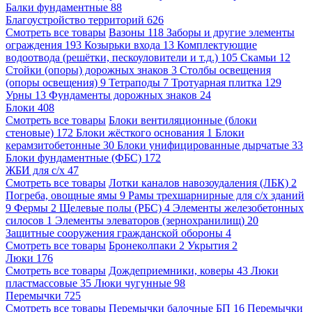
Балки фундаментные
88
Благоустройство территорий
626
Смотреть все товары
Вазоны
118
Заборы и другие элементы
ограждения
193
Козырьки входа
13
Комплектующие
водоотвода (решётки, пескоуловители и т.д.)
105
Скамьи
12
Стойки (опоры) дорожных знаков
3
Столбы освещения
(опоры освещения)
9
Тетраподы
7
Тротуарная плитка
129
Урны
13
Фундаменты дорожных знаков
24
Блоки
408
Смотреть все товары
Блоки вентиляционные (блоки
стеновые)
172
Блоки жёсткого основания
1
Блоки
керамзитобетонные
30
Блоки унифицированные дырчатые
33
Блоки фундаментные (ФБС)
172
ЖБИ для с/х
47
Смотреть все товары
Лотки каналов навозоудаления (ЛБК)
2
Погреба, овощные ямы
9
Рамы трехшарнирные для с/х зданий
9
Фермы
2
Щелевые полы (РБС)
4
Элементы железобетонных
силосов
1
Элементы элеваторов (зернохранилищ)
20
Защитные сооружения гражданской обороны
4
Смотреть все товары
Бронеколпаки
2
Укрытия
2
Люки
176
Смотреть все товары
Дождеприемники, коверы
43
Люки
пластмассовые
35
Люки чугунные
98
Перемычки
725
Смотреть все товары
Перемычки балочные БП
16
Перемычки