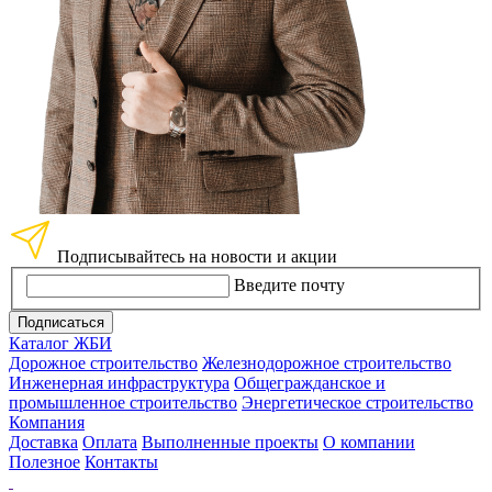
Подписывайтесь на новости и акции
Введите почту
Подписаться
Каталог ЖБИ
Дорожное строительство
Железнодорожное строительство
Инженерная инфраструктура
Общегражданское и
промышленное строительство
Энергетическое строительство
Компания
Доставка
Оплата
Выполненные проекты
О компании
Полезное
Контакты