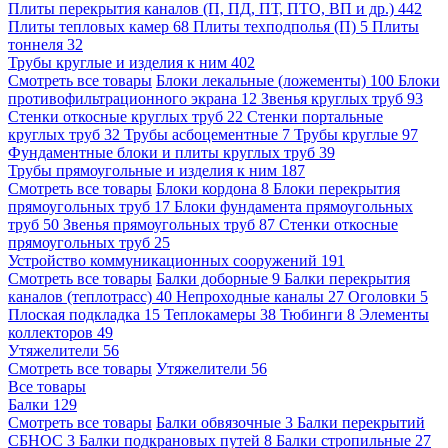
Плиты перекрытия каналов (П, ПД, ПТ, ПТО, ВП и др.)
442
Плиты тепловых камер
68
Плиты техподполья (П)
5
Плиты
тоннеля
32
Трубы круглые и изделия к ним
402
Смотреть все товары
Блоки лекальные (ложементы)
100
Блоки
противофильтрационного экрана
12
Звенья круглых труб
93
Стенки откосные круглых труб
22
Стенки портальные
круглых труб
32
Трубы асбоцементные
7
Трубы круглые
97
Фундаментные блоки и плиты круглых труб
39
Трубы прямоугольные и изделия к ним
187
Смотреть все товары
Блоки кордона
8
Блоки перекрытия
прямоугольных труб
17
Блоки фундамента прямоугольных
труб
50
Звенья прямоугольных труб
87
Стенки откосные
прямоугольных труб
25
Устройство коммуникационных сооружений
191
Смотреть все товары
Балки доборные
9
Балки перекрытия
каналов (теплотрасс)
40
Непроходные каналы
27
Оголовки
5
Плоская подкладка
15
Теплокамеры
38
Тюбинги
8
Элементы
коллекторов
49
Утяжелители
56
Смотреть все товары
Утяжелители
56
Все товары
Балки
129
Смотреть все товары
Балки обвязочные
3
Балки перекрытий
СБНОС
3
Балки подкрановых путей
8
Балки стропильные
27