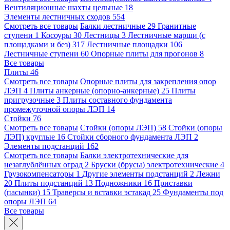
Вентиляционные шахты цельные
18
Элементы лестничных сходов
554
Смотреть все товары
Балки лестничные
29
Гранитные
ступени
1
Косоуры
30
Лестницы
3
Лестничные марши (с
площадками и без)
317
Лестничные площадки
106
Лестничные ступени
60
Опорные плиты для прогонов
8
Все товары
Плиты
46
Смотреть все товары
Опорные плиты для закрепления опор
ЛЭП
4
Плиты анкерные (опорно-анкерные)
25
Плиты
пригрузочные
3
Плиты составного фундамента
промежуточной опоры ЛЭП
14
Стойки
76
Смотреть все товары
Стойки (опоры ЛЭП)
58
Стойки (опоры
ЛЭП) круглые
16
Стойки сборного фундамента ЛЭП
2
Элементы подстанций
162
Смотреть все товары
Балки электротехнические для
незаглублённых оград
2
Бруски (брусы) электротехнические
4
Грузокомпенсаторы
1
Другие элементы подстанций
2
Лежни
20
Плиты подстанций
13
Подножники
16
Приставки
(пасынки)
15
Траверсы и вставки эстакад
25
Фундаменты под
опоры ЛЭП
64
Все товары