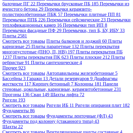
балочные ПГ
22
Перемычки брусковые ПБ
185
Перемычки из
ячеистого бетона
29
Перемычки керамзито-
полистиролбетонные ПБК
57
Перемычки плитные ПП
81
Перемычки ППБ
226
Перемычки сейсмические
23
Перемычки
теплофикационных камер
16
Перемычки тип ИП
8
Перемычки фасадные ПФ
29
Перемычки, тип Б, БУ, ИБУ
33
Плиты
2581
Смотреть все товары
Плиты балконов и лоджий
60
Плиты
карнизные
25
Плиты парапетные
132
Плиты перекрытия
многопустотные (ПНО, П, НВ)
197
Плиты перекрытия ПБ
1237
Плиты перекрытия ПК
623
Плиты плоские
212
Плиты
ребристые
91
Плиты сантехнические
4
Прочее
923
Смотреть все товары
Автопавильоны железобетонные
5
Бассейны
3
Гаражи
13
Детали резервуаров
9
Диафрагмы
жесткости
117
Кирпич бетонный
7
Колонны
181
Панели
стеновые, цокольные, карнизные, керамзитобетонные
231
Прогоны
136
Сваи
149
Шахты лифта
72
Ригели
193
Смотреть все товары
Ригели ИБ
11
Ригели опирания плит
182
Фундаменты
86
Смотреть все товары
Фундаменты ленточные (ФЛ)
43
Фундаменты под колонну (стаканного типа)
43
Шахты
22
Смотреть все товары
Вентиляционные шахты составные
4