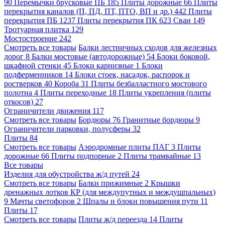
90
Перемычки брусковые ПБ
185
Плиты дорожные
66
Плиты
перекрытия каналов (П, ПД, ПТ, ПТО, ВП и др.)
442
Плиты
перекрытия ПБ
1237
Плиты перекрытия ПК
623
Сваи
149
Тротуарная плитка
129
Мостостроение
242
Смотреть все товары
Балки лестничных сходов для железных
дорог
8
Балки мостовые (автодорожные)
54
Блоки боковой,
шкафной стенки
45
Блоки карнизные
1
Блоки
подферменников
14
Блоки стоек, насадок, распорок и
ростверков
40
Короба
31
Плиты безбалластного мостового
полотна
4
Плиты переходные
18
Плиты укрепления (плиты
откосов)
27
Ограничители движения
117
Смотреть все товары
Бордюры
76
Гранитные бордюры
9
Ограничители парковки, полусферы
32
Плиты
84
Смотреть все товары
Аэродромные плиты ПАГ
3
Плиты
дорожные
66
Плиты подпорные
2
Плиты трамвайные
13
Все товары
Изделия для обустройства ж/д путей
24
Смотреть все товары
Балки прижимные
2
Крышки
дренажных лотков КР (для междупутных и междушпальных)
9
Мачты светофоров
2
Шпалы и блоки повышения пути
11
Плиты
17
Смотреть все товары
Плиты ж/д переезда
14
Плиты