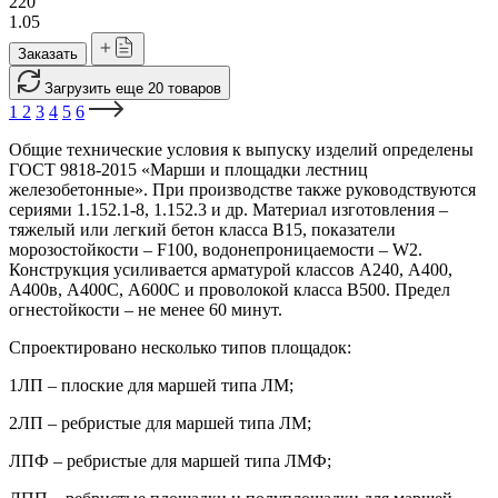
220
1.05
Заказать
Загрузить еще 20 товаров
1
2
3
4
5
6
Общие технические условия к выпуску изделий определены
ГОСТ 9818-2015 «Марши и площадки лестниц
железобетонные». При производстве также руководствуются
сериями 1.152.1-8, 1.152.3 и др. Материал изготовления –
тяжелый или легкий бетон класса В15, показатели
морозостойкости – F100, водонепроницаемости – W2.
Конструкция усиливается арматурой классов А240, А400,
А400в, А400С, А600С и проволокой класса В500. Предел
огнестойкости – не менее 60 минут.
Спроектировано несколько типов площадок:
1ЛП – плоские для маршей типа ЛМ;
2ЛП – ребристые для маршей типа ЛМ;
ЛПФ – ребристые для маршей типа ЛМФ;