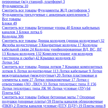
перронные (ж/д станций, платформ)
3
Фундаменты
10
Смотреть все товары
Фундаменты Ж/Д светофоров
5
Фундаменты трехлучевые с анкерным креплением
5
Все товары
Блоки
49
Смотреть все товары
Бетонные упоры
40
Блоки кабельных
каналов
3
Блоки лотка
6
Колодцы
306
Смотреть все товары
Днища колодцев (днища колодезные)
32
Желобы водосточные
3
Квадратные колодцы
17
Колодцы
кабельной связи
24
Колодцы унифицированные ВД, ВС, ВГ
13
Кольца колодцев
132
Комплектующие для колодцев
(лестницы и скобы)
42
Крышки колодцев
43
Лотки
542
Смотреть все товары
Днища лотков
7
Крышки композитных
лотков
6
Лотки водоотводные
113
Лотки кабельные
9
Лотки
междушпальные (междупутные)
20
Лотки пластиковые и
элементы к ним
27
Лотки прикромочные
17
Лотки с
отверстиями (ЛО, ЛКО)
33
Лотки теплотрасс типа Л
156
Лотки теплотрасс типа ЛК
90
Лотки угловые (ЛУ)
64
Плиты
642
Смотреть все товары
Гибкие бетонные маты
7
Опорные
подушки (опорные плиты)
59
Плиты каналов облицовочные
(ПКН)
2
Плиты каналов угловые (ПТУ, ПДУ)
19
Плиты ниш
8