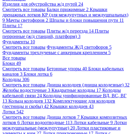
Изделия для обустройства ж/д путей
24
Смотреть все товары
Балки прижимные
2
Крышки
дренажных лотков КР (для междупутных и междушпальных)
9
Мачты светофоров
2
Шпалы и блоки повышения пути
11
Плиты
17
Смотреть все товары
Плиты ж/д переезда
14
Плиты
перронные (ж/д станций, платформ)
3
Фундаменты
10
Смотреть все товары
Фундаменты Ж/Д светофоров
5
Фундаменты трехлучевые с анкерным креплением
5
Все товары
Блоки
49
Смотреть все товары
Бетонные упоры
40
Блоки кабельных
каналов
3
Блоки лотка
6
Колодцы
306
Смотреть все товары
Днища колодцев (днища колодезные)
32
Желобы водосточные
3
Квадратные колодцы
17
Колодцы
кабельной связи
24
Колодцы унифицированные ВД, ВС, ВГ
13
Кольца колодцев
132
Комплектующие для колодцев
(лестницы и скобы)
42
Крышки колодцев
43
Лотки
542
Смотреть все товары
Днища лотков
7
Крышки композитных
лотков
6
Лотки водоотводные
113
Лотки кабельные
9
Лотки
междушпальные (междупутные)
20
Лотки пластиковые и
элементы к ним
27
Лотки прикромочные
17
Лотки с