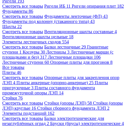
Ригели
193
Смотреть все товары
Ригели ИБ
11
Ригели опирания плит
182
Фундаменты
86
Смотреть все товары
Фундаменты ленточные (ФЛ)
43
Фундаменты под колонну (стаканного типа)
43
Шахты
22
Смотреть все товары
Вентиляционные шахты составные
4
Вентиляционные шахты цельные
18
Элементы лестничных сходов
554
Смотреть все товары
Балки лестничные
29
Гранитные
ступени
1
Косоуры
30
Лестницы
3
Лестничные марши (с
площадками и без)
317
Лестничные площадки
106
Лестничные ступени
60
Опорные плиты для прогонов
8
Все товары
Плиты
46
Смотреть все товары
Опорные плиты для закрепления опор
ЛЭП
4
Плиты анкерные (опорно-анкерные)
25
Плиты
пригрузочные
3
Плиты составного фундамента
промежуточной опоры ЛЭП
14
Стойки
76
Смотреть все товары
Стойки (опоры ЛЭП)
58
Стойки (опоры
ЛЭП) круглые
16
Стойки сборного фундамента ЛЭП
2
Элементы подстанций
162
Смотреть все товары
Балки электротехнические для
незаглублённых оград
2
Бруски (брусы) электротехнические
4