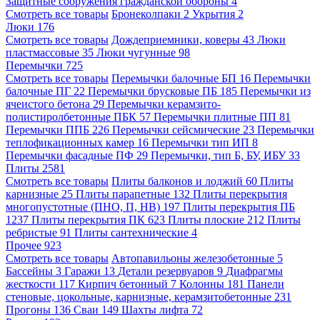
Защитные сооружения гражданской обороны
4
Смотреть все товары
Бронеколпаки
2
Укрытия
2
Люки
176
Смотреть все товары
Дождеприемники, коверы
43
Люки
пластмассовые
35
Люки чугунные
98
Перемычки
725
Смотреть все товары
Перемычки балочные БП
16
Перемычки
балочные ПГ
22
Перемычки брусковые ПБ
185
Перемычки из
ячеистого бетона
29
Перемычки керамзито-
полистиролбетонные ПБК
57
Перемычки плитные ПП
81
Перемычки ППБ
226
Перемычки сейсмические
23
Перемычки
теплофикационных камер
16
Перемычки тип ИП
8
Перемычки фасадные ПФ
29
Перемычки, тип Б, БУ, ИБУ
33
Плиты
2581
Смотреть все товары
Плиты балконов и лоджий
60
Плиты
карнизные
25
Плиты парапетные
132
Плиты перекрытия
многопустотные (ПНО, П, НВ)
197
Плиты перекрытия ПБ
1237
Плиты перекрытия ПК
623
Плиты плоские
212
Плиты
ребристые
91
Плиты сантехнические
4
Прочее
923
Смотреть все товары
Автопавильоны железобетонные
5
Бассейны
3
Гаражи
13
Детали резервуаров
9
Диафрагмы
жесткости
117
Кирпич бетонный
7
Колонны
181
Панели
стеновые, цокольные, карнизные, керамзитобетонные
231
Прогоны
136
Сваи
149
Шахты лифта
72