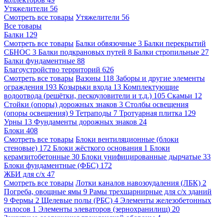
Утяжелители
56
Смотреть все товары
Утяжелители
56
Все товары
Балки
129
Смотреть все товары
Балки обвязочные
3
Балки перекрытий
СБНОС
3
Балки подкрановых путей
8
Балки стропильные
27
Балки фундаментные
88
Благоустройство территорий
626
Смотреть все товары
Вазоны
118
Заборы и другие элементы
ограждения
193
Козырьки входа
13
Комплектующие
водоотвода (решётки, пескоуловители и т.д.)
105
Скамьи
12
Стойки (опоры) дорожных знаков
3
Столбы освещения
(опоры освещения)
9
Тетраподы
7
Тротуарная плитка
129
Урны
13
Фундаменты дорожных знаков
24
Блоки
408
Смотреть все товары
Блоки вентиляционные (блоки
стеновые)
172
Блоки жёсткого основания
1
Блоки
керамзитобетонные
30
Блоки унифицированные дырчатые
33
Блоки фундаментные (ФБС)
172
ЖБИ для с/х
47
Смотреть все товары
Лотки каналов навозоудаления (ЛБК)
2
Погреба, овощные ямы
9
Рамы трехшарнирные для с/х зданий
9
Фермы
2
Щелевые полы (РБС)
4
Элементы железобетонных
силосов
1
Элементы элеваторов (зернохранилищ)
20