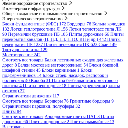
Железнодорожное строительство
Инженерная инфраструктура
Общегражданское и промышленное строительство
Энергетическое строительство
Блоки фундаментные (ФБС)
172
Бордюры
76
Кольца колодцев
132
Лотки теплотрасс типа Л
156
Лотки теплотрасс типа ЛК
90
Перемычки брусковые ПБ
185
Плиты дорожные
66
Плиты
перекрытия каналов (П, ПД, ПТ, ПТО, ВП и др.)
442
Плиты
перекрытия ПБ
1237
Плиты перекрытия ПК
623
Сваи
149
Тротуарная плитка
129
Мостостроение
242
Смотреть все товары
Балки лестничных сходов для железных
дорог
8
Балки мостовые (автодорожные)
54
Блоки боковой,
шкафной стенки
45
Блоки карнизные
1
Блоки
подферменников
14
Блоки стоек, насадок, распорок и
ростверков
40
Короба
31
Плиты безбалластного мостового
полотна
4
Плиты переходные
18
Плиты укрепления (плиты
откосов)
27
Ограничители движения
117
Смотреть все товары
Бордюры
76
Гранитные бордюры
9
Ограничители парковки, полусферы
32
Плиты
84
Смотреть все товары
Аэродромные плиты ПАГ
3
Плиты
дорожные
66
Плиты подпорные
2
Плиты трамвайные
13
Все товары