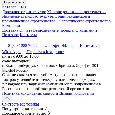
Подписаться
Каталог ЖБИ
Дорожное строительство
Железнодорожное строительство
Инженерная инфраструктура
Общегражданское и
промышленное строительство
Энергетическое строительство
Компания
Доставка
Оплата
Выполненные проекты
О компании
Полезное
Контакты
8 (343) 288 70-22
zakaz@ruzhbi.ru
Написать в
WhatsApp
Перейти в Instagram*
пн-пт c 9:00 до 18:00
сб-вс выходной
г. Екатеринбург, ул. Фронтовых Бригад д. 29, офис 301
Сайт не является офертой. Актуальные цены и наличие
товаров уточняйте по телефону или в мессенджерах.
*Instagram принадлежит компании Meta, запрещённой в
России и признанной экстремистской организации.
Политика конфиденциальности
Дизайн: loginova.me
Смотреть все товары
Популярные категории
Дорожное строительство