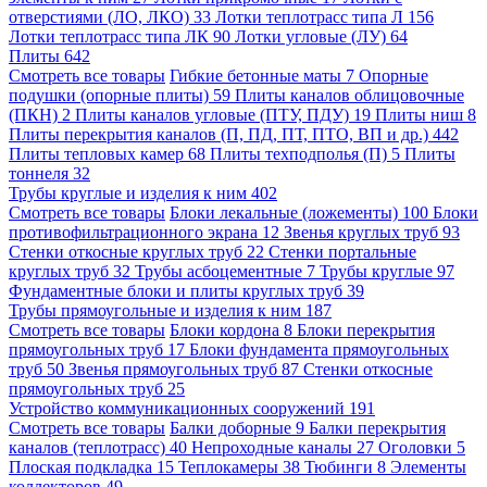
отверстиями (ЛО, ЛКО)
33
Лотки теплотрасс типа Л
156
Лотки теплотрасс типа ЛК
90
Лотки угловые (ЛУ)
64
Плиты
642
Смотреть все товары
Гибкие бетонные маты
7
Опорные
подушки (опорные плиты)
59
Плиты каналов облицовочные
(ПКН)
2
Плиты каналов угловые (ПТУ, ПДУ)
19
Плиты ниш
8
Плиты перекрытия каналов (П, ПД, ПТ, ПТО, ВП и др.)
442
Плиты тепловых камер
68
Плиты техподполья (П)
5
Плиты
тоннеля
32
Трубы круглые и изделия к ним
402
Смотреть все товары
Блоки лекальные (ложементы)
100
Блоки
противофильтрационного экрана
12
Звенья круглых труб
93
Стенки откосные круглых труб
22
Стенки портальные
круглых труб
32
Трубы асбоцементные
7
Трубы круглые
97
Фундаментные блоки и плиты круглых труб
39
Трубы прямоугольные и изделия к ним
187
Смотреть все товары
Блоки кордона
8
Блоки перекрытия
прямоугольных труб
17
Блоки фундамента прямоугольных
труб
50
Звенья прямоугольных труб
87
Стенки откосные
прямоугольных труб
25
Устройство коммуникационных сооружений
191
Смотреть все товары
Балки доборные
9
Балки перекрытия
каналов (теплотрасс)
40
Непроходные каналы
27
Оголовки
5
Плоская подкладка
15
Теплокамеры
38
Тюбинги
8
Элементы
коллекторов
49