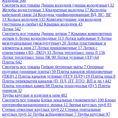
Колодцы
306
Смотреть все товары
Днища колодцев (днища колодезные)
32
Желобы водосточные
3
Квадратные колодцы
17
Колодцы
кабельной связи
24
Колодцы унифицированные ВД, ВС, ВГ
13
Кольца колодцев
132
Комплектующие для колодцев
(лестницы и скобы)
42
Крышки колодцев
43
Лотки
542
Смотреть все товары
Днища лотков
7
Крышки композитных
лотков
6
Лотки водоотводные
113
Лотки кабельные
9
Лотки
междушпальные (междупутные)
20
Лотки пластиковые и
элементы к ним
27
Лотки прикромочные
17
Лотки с
отверстиями (ЛО, ЛКО)
33
Лотки теплотрасс типа Л
156
Лотки теплотрасс типа ЛК
90
Лотки угловые (ЛУ)
64
Плиты
642
Смотреть все товары
Гибкие бетонные маты
7
Опорные
подушки (опорные плиты)
59
Плиты каналов облицовочные
(ПКН)
2
Плиты каналов угловые (ПТУ, ПДУ)
19
Плиты ниш
8
Плиты перекрытия каналов (П, ПД, ПТ, ПТО, ВП и др.)
442
Плиты тепловых камер
68
Плиты техподполья (П)
5
Плиты
тоннеля
32
Трубы круглые и изделия к ним
402
Смотреть все товары
Блоки лекальные (ложементы)
100
Блоки
противофильтрационного экрана
12
Звенья круглых труб
93
Стенки откосные круглых труб
22
Стенки портальные
круглых труб
32
Трубы асбоцементные
7
Трубы круглые
97