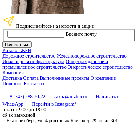
Подписывайтесь на новости и акции
Введите почту
Подписаться
Каталог ЖБИ
Дорожное строительство
Железнодорожное строительство
Инженерная инфраструктура
Общегражданское и
промышленное строительство
Энергетическое строительство
Компания
Доставка
Оплата
Выполненные проекты
О компании
Полезное
Контакты
8 (343) 288 70-22
zakaz@ruzhbi.ru
Написать в
WhatsApp
Перейти в Instagram*
пн-пт c 9:00 до 18:00
сб-вс выходной
г. Екатеринбург, ул. Фронтовых Бригад д. 29, офис 301