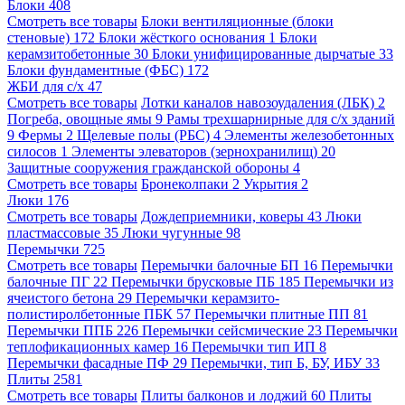
Блоки
408
Смотреть все товары
Блоки вентиляционные (блоки
стеновые)
172
Блоки жёсткого основания
1
Блоки
керамзитобетонные
30
Блоки унифицированные дырчатые
33
Блоки фундаментные (ФБС)
172
ЖБИ для с/х
47
Смотреть все товары
Лотки каналов навозоудаления (ЛБК)
2
Погреба, овощные ямы
9
Рамы трехшарнирные для с/х зданий
9
Фермы
2
Щелевые полы (РБС)
4
Элементы железобетонных
силосов
1
Элементы элеваторов (зернохранилищ)
20
Защитные сооружения гражданской обороны
4
Смотреть все товары
Бронеколпаки
2
Укрытия
2
Люки
176
Смотреть все товары
Дождеприемники, коверы
43
Люки
пластмассовые
35
Люки чугунные
98
Перемычки
725
Смотреть все товары
Перемычки балочные БП
16
Перемычки
балочные ПГ
22
Перемычки брусковые ПБ
185
Перемычки из
ячеистого бетона
29
Перемычки керамзито-
полистиролбетонные ПБК
57
Перемычки плитные ПП
81
Перемычки ППБ
226
Перемычки сейсмические
23
Перемычки
теплофикационных камер
16
Перемычки тип ИП
8
Перемычки фасадные ПФ
29
Перемычки, тип Б, БУ, ИБУ
33
Плиты
2581
Смотреть все товары
Плиты балконов и лоджий
60
Плиты