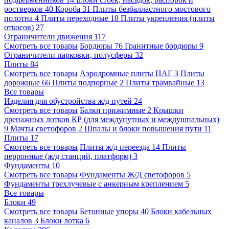
ростверков
40
Короба
31
Плиты безбалластного мостового
полотна
4
Плиты переходные
18
Плиты укрепления (плиты
откосов)
27
Ограничители движения
117
Смотреть все товары
Бордюры
76
Гранитные бордюры
9
Ограничители парковки, полусферы
32
Плиты
84
Смотреть все товары
Аэродромные плиты ПАГ
3
Плиты
дорожные
66
Плиты подпорные
2
Плиты трамвайные
13
Все товары
Изделия для обустройства ж/д путей
24
Смотреть все товары
Балки прижимные
2
Крышки
дренажных лотков КР (для междупутных и междушпальных)
9
Мачты светофоров
2
Шпалы и блоки повышения пути
11
Плиты
17
Смотреть все товары
Плиты ж/д переезда
14
Плиты
перронные (ж/д станций, платформ)
3
Фундаменты
10
Смотреть все товары
Фундаменты Ж/Д светофоров
5
Фундаменты трехлучевые с анкерным креплением
5
Все товары
Блоки
49
Смотреть все товары
Бетонные упоры
40
Блоки кабельных
каналов
3
Блоки лотка
6