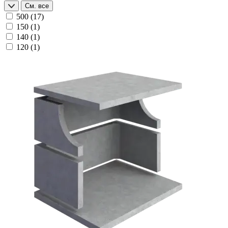
См. все
500
(17)
150
(1)
140
(1)
120
(1)