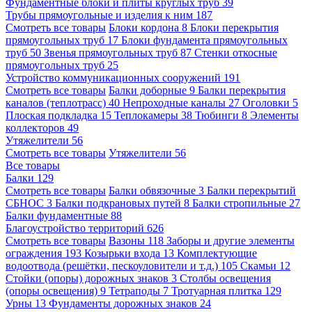
Фундаментные блоки и плиты круглых труб
39
Трубы прямоугольные и изделия к ним
187
Смотреть все товары
Блоки кордона
8
Блоки перекрытия
прямоугольных труб
17
Блоки фундамента прямоугольных
труб
50
Звенья прямоугольных труб
87
Стенки откосные
прямоугольных труб
25
Устройство коммуникационных сооружений
191
Смотреть все товары
Балки доборные
9
Балки перекрытия
каналов (теплотрасс)
40
Непроходные каналы
27
Оголовки
5
Плоская подкладка
15
Теплокамеры
38
Тюбинги
8
Элементы
коллекторов
49
Утяжелители
56
Смотреть все товары
Утяжелители
56
Все товары
Балки
129
Смотреть все товары
Балки обвязочные
3
Балки перекрытий
СБНОС
3
Балки подкрановых путей
8
Балки стропильные
27
Балки фундаментные
88
Благоустройство территорий
626
Смотреть все товары
Вазоны
118
Заборы и другие элементы
ограждения
193
Козырьки входа
13
Комплектующие
водоотвода (решётки, пескоуловители и т.д.)
105
Скамьи
12
Стойки (опоры) дорожных знаков
3
Столбы освещения
(опоры освещения)
9
Тетраподы
7
Тротуарная плитка
129
Урны
13
Фундаменты дорожных знаков
24