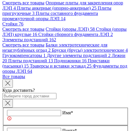
Смотреть все товары
Опорные плиты для закрепления опор
ЛЭП
4
Плиты анкерные (опорно-анкерные)
25
Плиты
пригрузочные
3
Плиты составного фундамента
промежуточной опоры ЛЭП
14
Стойки
76
Смотреть все товары
Стойки (опоры ЛЭП)
58
Стойки (опоры
ЛЭП) круглые
16
Стойки сборного фундамента ЛЭП
2
Элементы подстанций
162
Смотреть все товары
Балки электротехнические для
незаглублённых оград
2
Бруски (брусы) электротехнические
4
Грузокомпенсаторы
1
Другие элементы подстанций
2
Лежни
20
Плиты подстанций
13
Подножники
16
Приставки
(пасынки)
15
Траверсы и вставки эстакад
25
Фундаменты под
опоры ЛЭП
64
Все товары
Куда доставить?
Имя*
Почта*