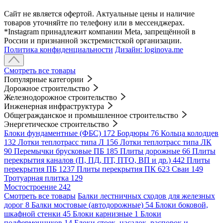
Сайт не является офертой. Актуальные цены и наличие
товаров уточняйте по телефону или в мессенджерах.
*Instagram принадлежит компании Meta, запрещённой в
России и признанной экстремистской организации.
Политика конфиденциальности
Дизайн: loginova.me
Смотреть все товары
Популярные категории
Дорожное строительство
Железнодорожное строительство
Инженерная инфраструктура
Общегражданское и промышленное строительство
Энергетическое строительство
Блоки фундаментные (ФБС)
172
Бордюры
76
Кольца колодцев
132
Лотки теплотрасс типа Л
156
Лотки теплотрасс типа ЛК
90
Перемычки брусковые ПБ
185
Плиты дорожные
66
Плиты
перекрытия каналов (П, ПД, ПТ, ПТО, ВП и др.)
442
Плиты
перекрытия ПБ
1237
Плиты перекрытия ПК
623
Сваи
149
Тротуарная плитка
129
Мостостроение
242
Смотреть все товары
Балки лестничных сходов для железных
дорог
8
Балки мостовые (автодорожные)
54
Блоки боковой,
шкафной стенки
45
Блоки карнизные
1
Блоки
подферменников
14
Блоки стоек, насадок, распорок и