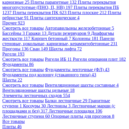
карнизные
25
Плиты парапетные
132
Плиты перекрытия
многопустотные (ПНО, П, НВ)
197
Плиты перекрытия ПБ
1237
Плиты перекрытия ПК
623
Плиты плоские
212
Плиты
ребристые
91
Плиты сантехнические
4
Прочее
923
Смотреть все товары
Автопавильоны железобетонные
5
Бассейны
3
Гаражи
13
Детали резервуаров
9
Диафрагмы
жесткости
117
Кирпич бетонный
7
Колонны
181
Панели
стеновые, цокольные, карнизные, керамзитобетонные
231
Прогоны
136
Сваи
149
Шахты лифта
72
Ригели
193
Смотреть все товары
Ригели ИБ
11
Ригели опирания плит
182
Фундаменты
86
Смотреть все товары
Фундаменты ленточные (ФЛ)
43
Фундаменты под колонну (стаканного типа)
43
Шахты
22
Смотреть все товары
Вентиляционные шахты составные
4
Вентиляционные шахты цельные
18
Элементы лестничных сходов
554
Смотреть все товары
Балки лестничные
29
Гранитные
ступени
1
Косоуры
30
Лестницы
3
Лестничные марши (с
площадками и без)
317
Лестничные площадки
106
Лестничные ступени
60
Опорные плиты для прогонов
8
Все товары
Плиты
46