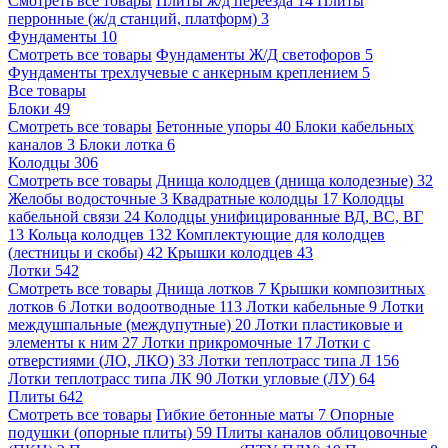
Смотреть все товары
Плиты ж/д переезда
14
Плиты
перронные (ж/д станций, платформ)
3
Фундаменты
10
Смотреть все товары
Фундаменты Ж/Д светофоров
5
Фундаменты трехлучевые с анкерным креплением
5
Все товары
Блоки
49
Смотреть все товары
Бетонные упоры
40
Блоки кабельных
каналов
3
Блоки лотка
6
Колодцы
306
Смотреть все товары
Днища колодцев (днища колодезные)
32
Желобы водосточные
3
Квадратные колодцы
17
Колодцы
кабельной связи
24
Колодцы унифицированные ВД, ВС, ВГ
13
Кольца колодцев
132
Комплектующие для колодцев
(лестницы и скобы)
42
Крышки колодцев
43
Лотки
542
Смотреть все товары
Днища лотков
7
Крышки композитных
лотков
6
Лотки водоотводные
113
Лотки кабельные
9
Лотки
междушпальные (междупутные)
20
Лотки пластиковые и
элементы к ним
27
Лотки прикромочные
17
Лотки с
отверстиями (ЛО, ЛКО)
33
Лотки теплотрасс типа Л
156
Лотки теплотрасс типа ЛК
90
Лотки угловые (ЛУ)
64
Плиты
642
Смотреть все товары
Гибкие бетонные маты
7
Опорные
подушки (опорные плиты)
59
Плиты каналов облицовочные