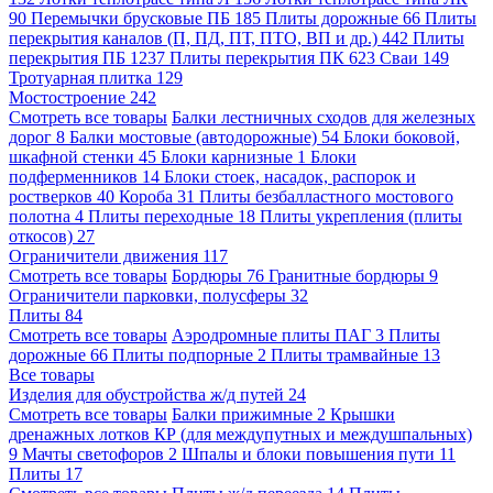
90
Перемычки брусковые ПБ
185
Плиты дорожные
66
Плиты
перекрытия каналов (П, ПД, ПТ, ПТО, ВП и др.)
442
Плиты
перекрытия ПБ
1237
Плиты перекрытия ПК
623
Сваи
149
Тротуарная плитка
129
Мостостроение
242
Смотреть все товары
Балки лестничных сходов для железных
дорог
8
Балки мостовые (автодорожные)
54
Блоки боковой,
шкафной стенки
45
Блоки карнизные
1
Блоки
подферменников
14
Блоки стоек, насадок, распорок и
ростверков
40
Короба
31
Плиты безбалластного мостового
полотна
4
Плиты переходные
18
Плиты укрепления (плиты
откосов)
27
Ограничители движения
117
Смотреть все товары
Бордюры
76
Гранитные бордюры
9
Ограничители парковки, полусферы
32
Плиты
84
Смотреть все товары
Аэродромные плиты ПАГ
3
Плиты
дорожные
66
Плиты подпорные
2
Плиты трамвайные
13
Все товары
Изделия для обустройства ж/д путей
24
Смотреть все товары
Балки прижимные
2
Крышки
дренажных лотков КР (для междупутных и междушпальных)
9
Мачты светофоров
2
Шпалы и блоки повышения пути
11
Плиты
17