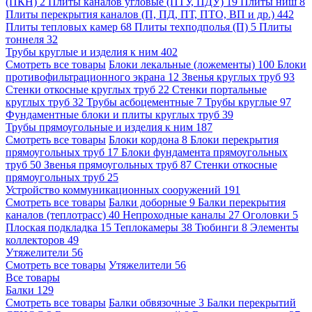
(ПКН)
2
Плиты каналов угловые (ПТУ, ПДУ)
19
Плиты ниш
8
Плиты перекрытия каналов (П, ПД, ПТ, ПТО, ВП и др.)
442
Плиты тепловых камер
68
Плиты техподполья (П)
5
Плиты
тоннеля
32
Трубы круглые и изделия к ним
402
Смотреть все товары
Блоки лекальные (ложементы)
100
Блоки
противофильтрационного экрана
12
Звенья круглых труб
93
Стенки откосные круглых труб
22
Стенки портальные
круглых труб
32
Трубы асбоцементные
7
Трубы круглые
97
Фундаментные блоки и плиты круглых труб
39
Трубы прямоугольные и изделия к ним
187
Смотреть все товары
Блоки кордона
8
Блоки перекрытия
прямоугольных труб
17
Блоки фундамента прямоугольных
труб
50
Звенья прямоугольных труб
87
Стенки откосные
прямоугольных труб
25
Устройство коммуникационных сооружений
191
Смотреть все товары
Балки доборные
9
Балки перекрытия
каналов (теплотрасс)
40
Непроходные каналы
27
Оголовки
5
Плоская подкладка
15
Теплокамеры
38
Тюбинги
8
Элементы
коллекторов
49
Утяжелители
56
Смотреть все товары
Утяжелители
56
Все товары
Балки
129
Смотреть все товары
Балки обвязочные
3
Балки перекрытий