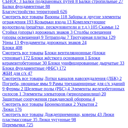
СБНОС
3
Балки подкрановых путей
8
Балки стропильные
27
Балки фундаментные
88
Благоустройство территорий
626
Смотреть все товары
Вазоны
118
Заборы и другие элементы
ограждения
193
Козырьки входа
13
Комплектующие
водоотвода (решётки, пескоуловители и т.д.)
105
Скамьи
12
Стойки (опоры) дорожных знаков
3
Столбы освещения
(опоры освещения)
9
Тетраподы
7
Тротуарная плитка
129
Урны
13
Фундаменты дорожных знаков
24
Блоки
408
Смотреть все товары
Блоки вентиляционные (блоки
стеновые)
172
Блоки жёсткого основания
1
Блоки
керамзитобетонные
30
Блоки унифицированные дырчатые
33
Блоки фундаментные (ФБС)
172
ЖБИ для с/х
47
Смотреть все товары
Лотки каналов навозоудаления (ЛБК)
2
Погреба, овощные ямы
9
Рамы трехшарнирные для с/х зданий
9
Фермы
2
Щелевые полы (РБС)
4
Элементы железобетонных
силосов
1
Элементы элеваторов (зернохранилищ)
20
Защитные сооружения гражданской обороны
4
Смотреть все товары
Бронеколпаки
2
Укрытия
2
Люки
176
Смотреть все товары
Дождеприемники, коверы
43
Люки
пластмассовые
35
Люки чугунные
98
Перемычки
725