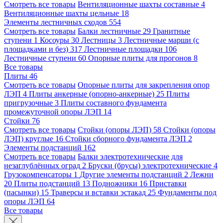
Смотреть все товары
Вентиляционные шахты составные
4
Вентиляционные шахты цельные
18
Элементы лестничных сходов
554
Смотреть все товары
Балки лестничные
29
Гранитные
ступени
1
Косоуры
30
Лестницы
3
Лестничные марши (с
площадками и без)
317
Лестничные площадки
106
Лестничные ступени
60
Опорные плиты для прогонов
8
Все товары
Плиты
46
Смотреть все товары
Опорные плиты для закрепления опор
ЛЭП
4
Плиты анкерные (опорно-анкерные)
25
Плиты
пригрузочные
3
Плиты составного фундамента
промежуточной опоры ЛЭП
14
Стойки
76
Смотреть все товары
Стойки (опоры ЛЭП)
58
Стойки (опоры
ЛЭП) круглые
16
Стойки сборного фундамента ЛЭП
2
Элементы подстанций
162
Смотреть все товары
Балки электротехнические для
незаглублённых оград
2
Бруски (брусы) электротехнические
4
Грузокомпенсаторы
1
Другие элементы подстанций
2
Лежни
20
Плиты подстанций
13
Подножники
16
Приставки
(пасынки)
15
Траверсы и вставки эстакад
25
Фундаменты под
опоры ЛЭП
64
Все товары