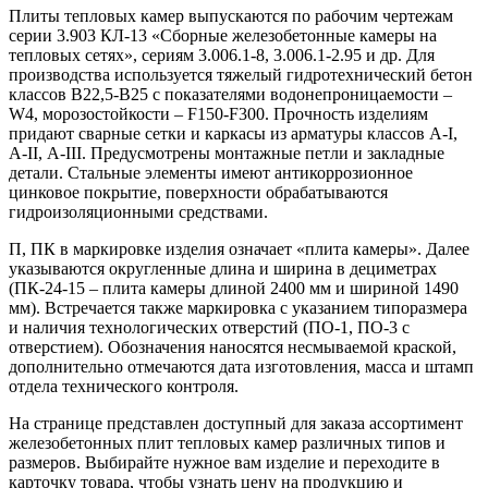
Плиты тепловых камер выпускаются по рабочим чертежам
серии 3.903 КЛ-13 «Сборные железобетонные камеры на
тепловых сетях», сериям 3.006.1-8, 3.006.1-2.95
и др. Для
производства используется тяжелый гидротехнический бетон
классов В22,5-В25 с показателями водонепроницаемости –
W4, морозостойкости – F150-F300. Прочность изделиям
придают сварные сетки и каркасы из арматуры классов А-I,
А-II, А-III. Предусмотрены монтажные петли и закладные
детали. Стальные элементы имеют антикоррозионное
цинковое покрытие, поверхности обрабатываются
гидроизоляционными средствами.
П, ПК в маркировке изделия означает «плита камеры». Далее
указываются округленные длина и ширина в дециметрах
(ПК-24-15 – плита камеры длиной 2400 мм и шириной 1490
мм). Встречается также маркировка с указанием типоразмера
и наличия технологических отверстий (ПО-1, ПО-3 с
отверстием). Обозначения наносятся несмываемой краской,
дополнительно отмечаются дата изготовления, масса и штамп
отдела технического контроля.
На странице представлен доступный для заказа ассортимент
железобетонных плит тепловых камер различных типов и
размеров. Выбирайте нужное вам изделие и переходите в
карточку товара, чтобы узнать цену на продукцию и