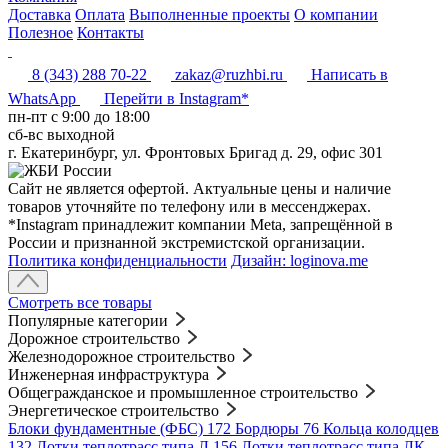
Доставка
Оплата
Выполненные проекты
О компании
Полезное
Контакты
8 (343) 288 70-22
zakaz@ruzhbi.ru
Написать в
WhatsApp
Перейти в Instagram*
пн-пт c 9:00 до 18:00
сб-вс выходной
г. Екатеринбург, ул. Фронтовых Бригад д. 29, офис 301
Сайт не является офертой. Актуальные цены и наличие
товаров уточняйте по телефону или в мессенджерах.
*Instagram принадлежит компании Meta, запрещённой в
России и признанной экстремистской организации.
Политика конфиденциальности
Дизайн: loginova.me
Смотреть все товары
Популярные категории
Дорожное строительство
Железнодорожное строительство
Инженерная инфраструктура
Общегражданское и промышленное строительство
Энергетическое строительство
Блоки фундаментные (ФБС)
172
Бордюры
76
Кольца колодцев
132
Лотки теплотрасс типа Л
156
Лотки теплотрасс типа ЛК