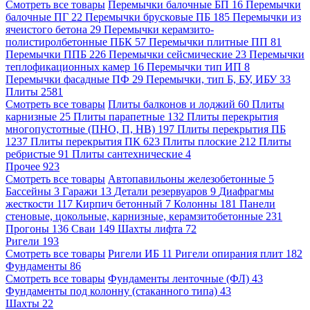
Смотреть все товары
Перемычки балочные БП
16
Перемычки
балочные ПГ
22
Перемычки брусковые ПБ
185
Перемычки из
ячеистого бетона
29
Перемычки керамзито-
полистиролбетонные ПБК
57
Перемычки плитные ПП
81
Перемычки ППБ
226
Перемычки сейсмические
23
Перемычки
теплофикационных камер
16
Перемычки тип ИП
8
Перемычки фасадные ПФ
29
Перемычки, тип Б, БУ, ИБУ
33
Плиты
2581
Смотреть все товары
Плиты балконов и лоджий
60
Плиты
карнизные
25
Плиты парапетные
132
Плиты перекрытия
многопустотные (ПНО, П, НВ)
197
Плиты перекрытия ПБ
1237
Плиты перекрытия ПК
623
Плиты плоские
212
Плиты
ребристые
91
Плиты сантехнические
4
Прочее
923
Смотреть все товары
Автопавильоны железобетонные
5
Бассейны
3
Гаражи
13
Детали резервуаров
9
Диафрагмы
жесткости
117
Кирпич бетонный
7
Колонны
181
Панели
стеновые, цокольные, карнизные, керамзитобетонные
231
Прогоны
136
Сваи
149
Шахты лифта
72
Ригели
193
Смотреть все товары
Ригели ИБ
11
Ригели опирания плит
182
Фундаменты
86
Смотреть все товары
Фундаменты ленточные (ФЛ)
43
Фундаменты под колонну (стаканного типа)
43
Шахты
22