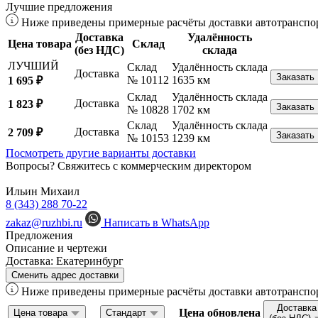
Лучшие предложения
Ниже приведены примерные расчёты доставки автотранспор
Доставка
Удалённость
Цена товара
Склад
(без НДС)
склада
ЛУЧШИЙ
Склад
Удалённость склада
Доставка
Заказать
№ 10112
1635 км
1 695 ₽
Склад
Удалённость склада
Доставка
1 823 ₽
Заказать
№ 10828
1702 км
Склад
Удалённость склада
Доставка
2 709 ₽
Заказать
№ 10153
1239 км
Посмотреть другие варианты доставки
Вопросы? Свяжитесь с коммерческим директором
Ильин Михаил
8 (343) 288 70-22
zakaz@ruzhbi.ru
Написать в WhatsApp
Предложения
Описание и чертежи
Доставка:
Екатеринбург
Сменить адрес доставки
Ниже приведены примерные расчёты доставки автотранспор
Доставка
Цена обновлена
Цена товара
Стандарт