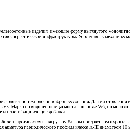
 железобетонные изделия, имеющие форму вытянутого монолитно
ектов энергетической инфраструктуры. Устойчивы к механическ
оизводятся по технологии вибропрессования. Для изготовления 
 кг/м3. Марка по водонепроницаемости – не ниже W6, по морозо
ие и пластифицирующие добавки.
обность противостоять нагрузкам балкам придают арматурные 
ная арматура периодического профиля класса А-III диаметром 1