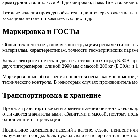
арматурной стали класса А-I диаметром 6, 8 мм. Все стальные
Готовые изделия проходят обязательную проверку качества на 
закладных деталей и комплектующих и др.
Маркировка и ГОСТы
Общие технические условия к конструкциям регламентированы
материалам, характеристикам, точности геометрических парам
Балки электротехнические для незаглубленных оград Б-30А пр
двух типоразмеров: длиной 2990 мм с массой 200 кг (Б-30А) и 
Маркировочные обозначения наносятся несмываемой краской, у
технического контроля. В некоторых случаях производитель м
Транспортировка и хранение
Правила транспортировки и хранения железобетонных балок дл
отличаются значительными габаритами и массой, поэтому подъ
одной единицы продукции.
Правильное размещение изделий в вагоне, кузове, прицепе и
окружающей среды. Балки укладываются в горизонтальном по