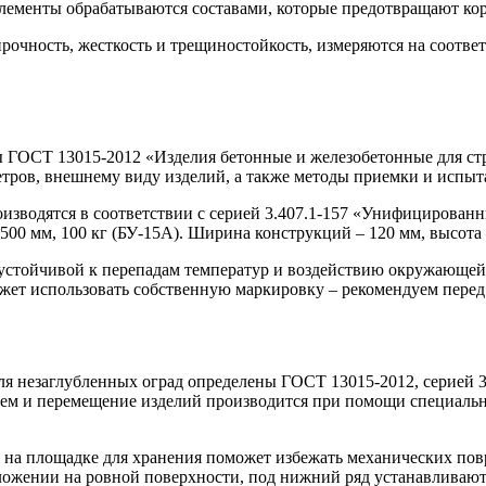
 элементы обрабатываются составами, которые предотвращают ко
прочность, жесткость и трещиностойкость, измеряются на соотв
 ГОСТ 13015-2012 «Изделия бетонные и железобетонные для стр
етров, внешнему виду изделий, а также методы приемки и испыт
оизводятся в соответствии с серией 3.407.1-157 «Унифицирован
1500 мм, 100 кг (БУ-15А). Ширина конструкций – 120 мм, высота 
стойчивой к перепадам температур и воздействию окружающей с
ожет использовать собственную маркировку – рекомендуем перед
я незаглубленных оград определены ГОСТ 13015-2012, серией 3
ем и перемещение изделий производится при помощи специально
ли на площадке для хранения поможет избежать механических п
ложении на ровной поверхности, под нижний ряд устанавливаю