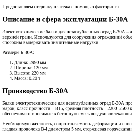
Предоставляем отсрочку платежа с помощью факторинга.
Описание и сфера эксплуатации Б-30А
Электротехнические балки для незаглубленных оград Б-30А –
верхней грани. Используются для сооружения ограждений объ
способны выдерживать значительные нагрузки.
Размеры Б-30А:
Длина: 2990 мм
Ширина: 120 мм
Высота: 220 мм
Масса: 0.20 т
Производство Б-30А
Балки электротехнические для незаглубленных оград Б-30А пр
марок, класс прочности – В15, средняя плотность – 2200–2500
обеспечивают вносимые в бетонную смесь воздухововлекающ
Необходимую жесткость, сопротивляемость деформации и спос
гладкая проволока В-I диаметром 5 мм, стержневая горячеката