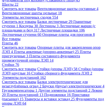
Фундаменты под колонну (стаканного типа)
43
Шахты
22
Смотреть все товары
Вентиляционные шахты составные
4
Вентиляционные шахты цельные
18
Элементы лестничных сходов
554
Смотреть все товары
Балки лестничные
29
Гранитные
ступени
1
Косоуры
30
Лестницы
3
Лестничные марши (с
площадками и без)
317
Лестничные площадки
106
Лестничные ступени
60
Опорные плиты для прогонов
8
Все товары
Плиты
46
Смотреть все товары
Опорные плиты для закрепления опор
ЛЭП
4
Плиты анкерные (опорно-анкерные)
25
Плиты
пригрузочные
3
Плиты составного фундамента
промежуточной опоры ЛЭП
14
Стойки
76
Смотреть все товары
Стойки (опоры ЛЭП)
58
Стойки (опоры
ЛЭП) круглые
16
Стойки сборного фундамента ЛЭП
2
Элементы подстанций
162
Смотреть все товары
Балки электротехнические для
незаглублённых оград
2
Бруски (брусы) электротехнические
4
Грузокомпенсаторы
1
Другие элементы подстанций
2
Лежни
20
Плиты подстанций
13
Подножники
16
Приставки
(пасынки)
15
Траверсы и вставки эстакад
25
Фундаменты под
опоры ЛЭП
64