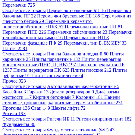
Перемычки
725
Смотреть все товары
Перемычки балочные БП
16
Перемычки
балочные ПГ
22
Перемычки брусковые ПБ
185
Перемычки из
ячеистого бетона
29
Перемычки керамзито-
полистиролбетонные ПБК
57
Перемычки плитные ПП
81
Перемычки ППБ
226
Перемычки сейсмические
23
Перемычки
теплофикационных камер
16
Перемычки тип ИП
8
Перемычки фасадные ПФ
29
Перемычки, тип Б, БУ, ИБУ
33
Плиты
2581
Смотреть все товары
Плиты балконов и лоджий
60
Плиты
карнизные
25
Плиты парапетные
132
Плиты перекрытия
многопустотные (ПНО, П, НВ)
197
Плиты перекрытия ПБ
1237
Плиты перекрытия ПК
623
Плиты плоские
212
Плиты
ребристые
91
Плиты сантехнические
4
Прочее
923
Смотреть все товары
Автопавильоны железобетонные
5
Бассейны
3
Гаражи
13
Детали резервуаров
9
Диафрагмы
жесткости
117
Кирпич бетонный
7
Колонны
181
Панели
стеновые, цокольные, карнизные, керамзитобетонные
231
Прогоны
136
Сваи
149
Шахты лифта
72
Ригели
193
Смотреть все товары
Ригели ИБ
11
Ригели опирания плит
182
Фундаменты
86
Смотреть все товары
Фундаменты ленточные (ФЛ)
43