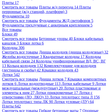
Плиты
17
Смотреть все товары
Плиты ж/д переезда
14
Плиты
перронные (ж/д станций, платформ)
3
Фундаменты
10
Смотреть все товары
Фундаменты Ж/Д светофоров
5
Фундаменты трехлучевые с анкерным креплением
5
Все товары
Блоки
49
Смотреть все товары
Бетонные упоры
40
Блоки кабельных
каналов
3
Блоки лотка
6
Колодцы
306
Смотреть все товары
Днища колодцев (днища колодезные)
32
Желобы водосточные
3
Квадратные колодцы
17
Колодцы
кабельной связи
24
Колодцы унифицированные ВД, ВС, ВГ
13
Кольца колодцев
132
Комплектующие для колодцев
(лестницы и скобы)
42
Крышки колодцев
43
Лотки
542
Смотреть все товары
Днища лотков
7
Крышки композитных
лотков
6
Лотки водоотводные
113
Лотки кабельные
9
Лотки
междушпальные (междупутные)
20
Лотки пластиковые и
элементы к ним
27
Лотки прикромочные
17
Лотки с
отверстиями (ЛО, ЛКО)
33
Лотки теплотрасс типа Л
156
Лотки теплотрасс типа ЛК
90
Лотки угловые (ЛУ)
64
Плиты
642
Смотреть все товары
Гибкие бетонные маты
7
Опорные