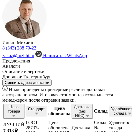
Ильин Михаил
8 (343) 288 70-22
zakaz@ruzhbi.ru
Написать в WhatsApp
Предложения
Аналоги
Описание и чертежи
Доставка:
Екатеринбург
Сменить адрес доставки
Ниже приведены примерные расчёты доставки
автотранспортом. Итоговая стоимость рассчитывается
менеджером после отправки заявки.
Цена
Доставка
Цена
Стандарт
Удалённост
Склад
товара
(без
обновлена
склада
НДС)
ГОСТ
Цена
Склад
Удалённост
ЛУЧШИЙ
28737-
обновлена
Доставка
№
склада
7 313 ₽