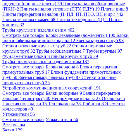
подушки (опорные плиты)
59
Плиты каналов облицовочные
(ПКН)
2
Плиты каналов угловые (ПТУ, ПДУ)
19
Плиты ниш
8
Плиты перекрытия каналов (П, ПД, ПТ, ПТО, ВП и др.)
442
Плиты тепловых камер
68
Плиты техподполья (П)
5
Плиты
тоннеля
32
Трубы круглые и изделия к ним
402
Смотреть все товары
Блоки лекальные (ложементы)
100
Блоки
противофильтрационного экрана
12
Звенья круглых труб
93
Стенки откосные круглых труб
22
Стенки портальные
круглых труб
32
Трубы асбоцементные
7
Трубы круглые
97
Фундаментные блоки и плиты круглых труб
39
Трубы прямоугольные и изделия к ним
187
Смотреть все товары
Блоки кордона
8
Блоки перекрытия
прямоугольных труб
17
Блоки фундамента прямоугольных
труб
50
Звенья прямоугольных труб
87
Стенки откосные
прямоугольных труб
25
Устройство коммуникационных сооружений
191
Смотреть все товары
Балки доборные
9
Балки перекрытия
каналов (теплотрасс)
40
Непроходные каналы
27
Оголовки
5
Плоская подкладка
15
Теплокамеры
38
Тюбинги
8
Элементы
коллекторов
49
Утяжелители
56
Смотреть все товары
Утяжелители
56
Все товары
Балки
129