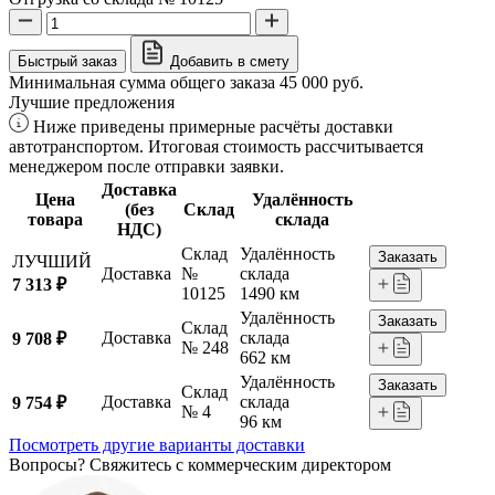
Быстрый заказ
Добавить в смету
Минимальная сумма общего заказа 45 000 руб.
Лучшие предложения
Ниже приведены примерные расчёты доставки
автотранспортом. Итоговая стоимость рассчитывается
менеджером после отправки заявки.
Доставка
Цена
Удалённость
(без
Склад
товара
склада
НДС)
Склад
Удалённость
Заказать
ЛУЧШИЙ
Доставка
№
склада
7 313 ₽
10125
1490 км
Удалённость
Заказать
Склад
Доставка
склада
9 708 ₽
№ 248
662 км
Удалённость
Заказать
Склад
Доставка
склада
9 754 ₽
№ 4
96 км
Посмотреть другие варианты доставки
Вопросы? Свяжитесь с коммерческим директором