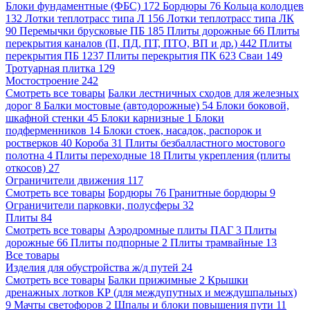
Блоки фундаментные (ФБС)
172
Бордюры
76
Кольца колодцев
132
Лотки теплотрасс типа Л
156
Лотки теплотрасс типа ЛК
90
Перемычки брусковые ПБ
185
Плиты дорожные
66
Плиты
перекрытия каналов (П, ПД, ПТ, ПТО, ВП и др.)
442
Плиты
перекрытия ПБ
1237
Плиты перекрытия ПК
623
Сваи
149
Тротуарная плитка
129
Мостостроение
242
Смотреть все товары
Балки лестничных сходов для железных
дорог
8
Балки мостовые (автодорожные)
54
Блоки боковой,
шкафной стенки
45
Блоки карнизные
1
Блоки
подферменников
14
Блоки стоек, насадок, распорок и
ростверков
40
Короба
31
Плиты безбалластного мостового
полотна
4
Плиты переходные
18
Плиты укрепления (плиты
откосов)
27
Ограничители движения
117
Смотреть все товары
Бордюры
76
Гранитные бордюры
9
Ограничители парковки, полусферы
32
Плиты
84
Смотреть все товары
Аэродромные плиты ПАГ
3
Плиты
дорожные
66
Плиты подпорные
2
Плиты трамвайные
13
Все товары
Изделия для обустройства ж/д путей
24
Смотреть все товары
Балки прижимные
2
Крышки
дренажных лотков КР (для междупутных и междушпальных)
9
Мачты светофоров
2
Шпалы и блоки повышения пути
11