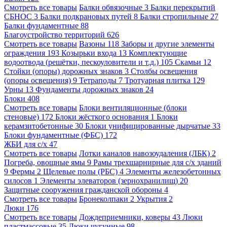
Смотреть все товары
Балки обвязочные
3
Балки перекрытий
СБНОС
3
Балки подкрановых путей
8
Балки стропильные
27
Балки фундаментные
88
Благоустройство территорий
626
Смотреть все товары
Вазоны
118
Заборы и другие элементы
ограждения
193
Козырьки входа
13
Комплектующие
водоотвода (решётки, пескоуловители и т.д.)
105
Скамьи
12
Стойки (опоры) дорожных знаков
3
Столбы освещения
(опоры освещения)
9
Тетраподы
7
Тротуарная плитка
129
Урны
13
Фундаменты дорожных знаков
24
Блоки
408
Смотреть все товары
Блоки вентиляционные (блоки
стеновые)
172
Блоки жёсткого основания
1
Блоки
керамзитобетонные
30
Блоки унифицированные дырчатые
33
Блоки фундаментные (ФБС)
172
ЖБИ для с/х
47
Смотреть все товары
Лотки каналов навозоудаления (ЛБК)
2
Погреба, овощные ямы
9
Рамы трехшарнирные для с/х зданий
9
Фермы
2
Щелевые полы (РБС)
4
Элементы железобетонных
силосов
1
Элементы элеваторов (зернохранилищ)
20
Защитные сооружения гражданской обороны
4
Смотреть все товары
Бронеколпаки
2
Укрытия
2
Люки
176
Смотреть все товары
Дождеприемники, коверы
43
Люки
пластмассовые
35
Люки чугунные
98