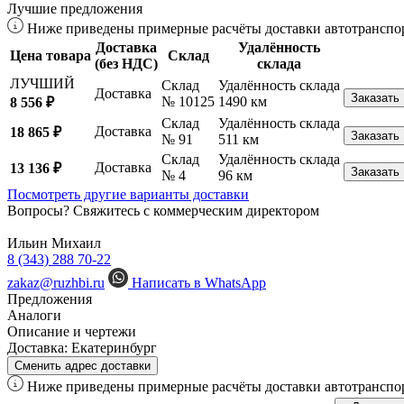
Лучшие предложения
Ниже приведены примерные расчёты доставки автотранспор
Доставка
Удалённость
Цена товара
Склад
(без НДС)
склада
ЛУЧШИЙ
Склад
Удалённость склада
Доставка
Заказать
№ 10125
1490 км
8 556 ₽
Склад
Удалённость склада
Доставка
18 865 ₽
Заказать
№ 91
511 км
Склад
Удалённость склада
Доставка
13 136 ₽
Заказать
№ 4
96 км
Посмотреть другие варианты доставки
Вопросы? Свяжитесь с коммерческим директором
Ильин Михаил
8 (343) 288 70-22
zakaz@ruzhbi.ru
Написать в WhatsApp
Предложения
Аналоги
Описание и чертежи
Доставка:
Екатеринбург
Сменить адрес доставки
Ниже приведены примерные расчёты доставки автотранспор