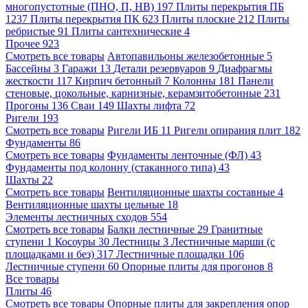
многопустотные (ПНО, П, НВ)
197
Плиты перекрытия ПБ
1237
Плиты перекрытия ПК
623
Плиты плоские
212
Плиты
ребристые
91
Плиты сантехнические
4
Прочее
923
Смотреть все товары
Автопавильоны железобетонные
5
Бассейны
3
Гаражи
13
Детали резервуаров
9
Диафрагмы
жесткости
117
Кирпич бетонный
7
Колонны
181
Панели
стеновые, цокольные, карнизные, керамзитобетонные
231
Прогоны
136
Сваи
149
Шахты лифта
72
Ригели
193
Смотреть все товары
Ригели ИБ
11
Ригели опирания плит
182
Фундаменты
86
Смотреть все товары
Фундаменты ленточные (ФЛ)
43
Фундаменты под колонну (стаканного типа)
43
Шахты
22
Смотреть все товары
Вентиляционные шахты составные
4
Вентиляционные шахты цельные
18
Элементы лестничных сходов
554
Смотреть все товары
Балки лестничные
29
Гранитные
ступени
1
Косоуры
30
Лестницы
3
Лестничные марши (с
площадками и без)
317
Лестничные площадки
106
Лестничные ступени
60
Опорные плиты для прогонов
8
Все товары
Плиты
46
Смотреть все товары
Опорные плиты для закрепления опор