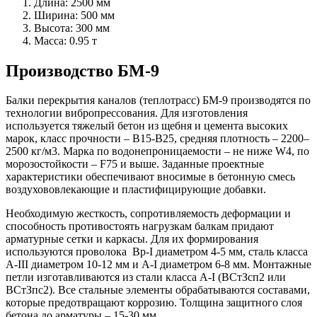
Длина: 2500 мм
Ширина: 500 мм
Высота: 300 мм
Масса: 0.95 т
Производство БМ-9
Балки перекрытия каналов (теплотрасс) БМ-9 производятся по
технологии вибропрессования. Для изготовления
используется тяжелый бетон из щебня и цемента высоких
марок, класс прочности – В15-В25, средняя плотность – 2200–
2500 кг/м3. Марка по водонепроницаемости – не ниже W4, по
морозостойкости – F75 и выше. Заданные проектные
характеристики обеспечивают вносимые в бетонную смесь
воздухововлекающие и пластифицирующие добавки.
Необходимую жесткость, сопротивляемость деформации и
способность противостоять нагрузкам балкам придают
арматурные сетки и каркасы. Для их формирования
используются проволока Вр-I диаметром 4-5 мм, сталь класса
А-III диаметром 10-12 мм и А-I диаметром 6-8 мм. Монтажные
петли изготавливаются из стали класса А-I (ВСтЗсп2 или
ВСтЗпс2). Все стальные элементы обрабатываются составами,
которые предотвращают коррозию. Толщина защитного слоя
бетона до арматуры – 15-30 мм.