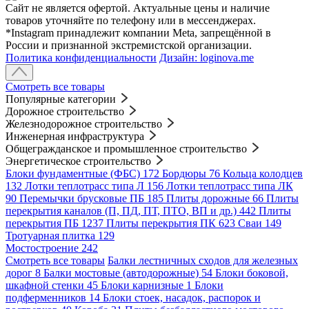
Сайт не является офертой. Актуальные цены и наличие
товаров уточняйте по телефону или в мессенджерах.
*Instagram принадлежит компании Meta, запрещённой в
России и признанной экстремистской организации.
Политика конфиденциальности
Дизайн: loginova.me
Смотреть все товары
Популярные категории
Дорожное строительство
Железнодорожное строительство
Инженерная инфраструктура
Общегражданское и промышленное строительство
Энергетическое строительство
Блоки фундаментные (ФБС)
172
Бордюры
76
Кольца колодцев
132
Лотки теплотрасс типа Л
156
Лотки теплотрасс типа ЛК
90
Перемычки брусковые ПБ
185
Плиты дорожные
66
Плиты
перекрытия каналов (П, ПД, ПТ, ПТО, ВП и др.)
442
Плиты
перекрытия ПБ
1237
Плиты перекрытия ПК
623
Сваи
149
Тротуарная плитка
129
Мостостроение
242
Смотреть все товары
Балки лестничных сходов для железных
дорог
8
Балки мостовые (автодорожные)
54
Блоки боковой,
шкафной стенки
45
Блоки карнизные
1
Блоки
подферменников
14
Блоки стоек, насадок, распорок и