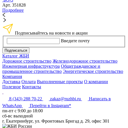
Арт. 351828
Подробнее
Подписывайтесь на новости и акции
Введите почту
Подписаться
Каталог ЖБИ
Дорожное строительство
Железнодорожное строительство
Инженерная инфраструктура
Общегражданское и
промышленное строительство
Энергетическое строительство
Компания
Доставка
Оплата
Выполненные проекты
О компании
Полезное
Контакты
8 (343) 288 70-22
zakaz@ruzhbi.ru
Написать в
WhatsApp
Перейти в Instagram*
пн-пт c 9:00 до 18:00
сб-вс выходной
г. Екатеринбург, ул. Фронтовых Бригад д. 29, офис 301