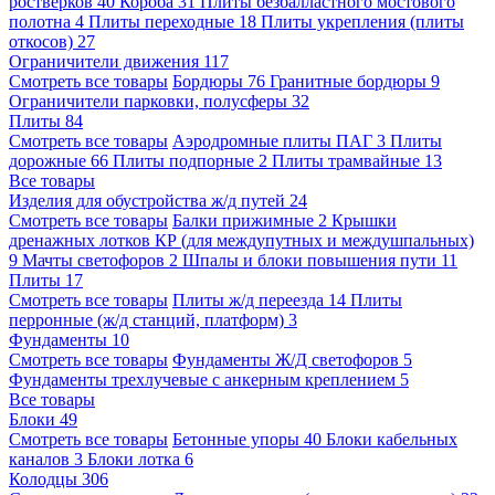
ростверков
40
Короба
31
Плиты безбалластного мостового
полотна
4
Плиты переходные
18
Плиты укрепления (плиты
откосов)
27
Ограничители движения
117
Смотреть все товары
Бордюры
76
Гранитные бордюры
9
Ограничители парковки, полусферы
32
Плиты
84
Смотреть все товары
Аэродромные плиты ПАГ
3
Плиты
дорожные
66
Плиты подпорные
2
Плиты трамвайные
13
Все товары
Изделия для обустройства ж/д путей
24
Смотреть все товары
Балки прижимные
2
Крышки
дренажных лотков КР (для междупутных и междушпальных)
9
Мачты светофоров
2
Шпалы и блоки повышения пути
11
Плиты
17
Смотреть все товары
Плиты ж/д переезда
14
Плиты
перронные (ж/д станций, платформ)
3
Фундаменты
10
Смотреть все товары
Фундаменты Ж/Д светофоров
5
Фундаменты трехлучевые с анкерным креплением
5
Все товары
Блоки
49
Смотреть все товары
Бетонные упоры
40
Блоки кабельных
каналов
3
Блоки лотка
6
Колодцы
306