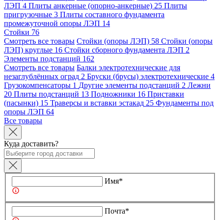
ЛЭП
4
Плиты анкерные (опорно-анкерные)
25
Плиты
пригрузочные
3
Плиты составного фундамента
промежуточной опоры ЛЭП
14
Стойки
76
Смотреть все товары
Стойки (опоры ЛЭП)
58
Стойки (опоры
ЛЭП) круглые
16
Стойки сборного фундамента ЛЭП
2
Элементы подстанций
162
Смотреть все товары
Балки электротехнические для
незаглублённых оград
2
Бруски (брусы) электротехнические
4
Грузокомпенсаторы
1
Другие элементы подстанций
2
Лежни
20
Плиты подстанций
13
Подножники
16
Приставки
(пасынки)
15
Траверсы и вставки эстакад
25
Фундаменты под
опоры ЛЭП
64
Все товары
Куда доставить?
Имя*
Почта*