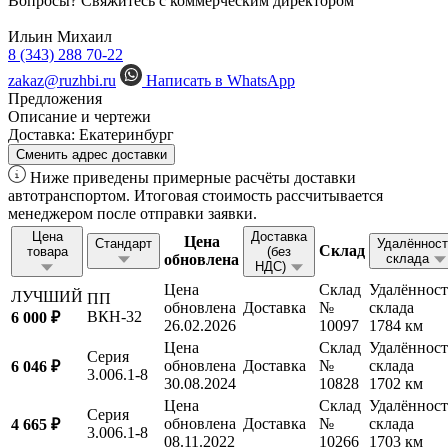
Вопросы? Свяжитесь с коммерческим директором
Ильин Михаил
8 (343) 288 70-22
zakaz@ruzhbi.ru
Написать в WhatsApp
Предложения
Описание и чертежи
Доставка:
Екатеринбург
Сменить адрес доставки
Ниже приведены примерные расчёты доставки
автотранспортом. Итоговая стоимость рассчитывается
менеджером после отправки заявки.
Цена
Доставка
Цена
Стандарт
Удалённост
Склад
товара
(без
обновлена
склада
НДС)
Цена
Склад
Удалённост
ЛУЧШИЙ
ПП
обновлена
Доставка
№
склада
ВКН-32
6 000 ₽
26.02.2026
10097
1784 км
Цена
Склад
Удалённост
Серия
обновлена
Доставка
№
склада
6 046 ₽
3.006.1-8
30.08.2024
10828
1702 км
Цена
Склад
Удалённост
Серия
обновлена
Доставка
№
склада
4 665 ₽
3.006.1-8
08.11.2022
10266
1703 км