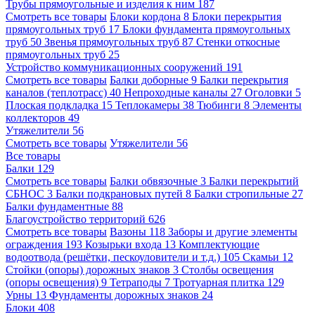
Трубы прямоугольные и изделия к ним
187
Смотреть все товары
Блоки кордона
8
Блоки перекрытия
прямоугольных труб
17
Блоки фундамента прямоугольных
труб
50
Звенья прямоугольных труб
87
Стенки откосные
прямоугольных труб
25
Устройство коммуникационных сооружений
191
Смотреть все товары
Балки доборные
9
Балки перекрытия
каналов (теплотрасс)
40
Непроходные каналы
27
Оголовки
5
Плоская подкладка
15
Теплокамеры
38
Тюбинги
8
Элементы
коллекторов
49
Утяжелители
56
Смотреть все товары
Утяжелители
56
Все товары
Балки
129
Смотреть все товары
Балки обвязочные
3
Балки перекрытий
СБНОС
3
Балки подкрановых путей
8
Балки стропильные
27
Балки фундаментные
88
Благоустройство территорий
626
Смотреть все товары
Вазоны
118
Заборы и другие элементы
ограждения
193
Козырьки входа
13
Комплектующие
водоотвода (решётки, пескоуловители и т.д.)
105
Скамьи
12
Стойки (опоры) дорожных знаков
3
Столбы освещения
(опоры освещения)
9
Тетраподы
7
Тротуарная плитка
129
Урны
13
Фундаменты дорожных знаков
24
Блоки
408