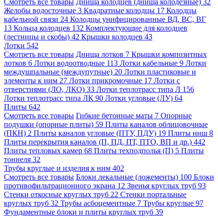
Смотреть все товары
Днища колодцев (днища колодезные)
32
Желобы водосточные
3
Квадратные колодцы
17
Колодцы
кабельной связи
24
Колодцы унифицированные ВД, ВС, ВГ
13
Кольца колодцев
132
Комплектующие для колодцев
(лестницы и скобы)
42
Крышки колодцев
43
Лотки
542
Смотреть все товары
Днища лотков
7
Крышки композитных
лотков
6
Лотки водоотводные
113
Лотки кабельные
9
Лотки
междушпальные (междупутные)
20
Лотки пластиковые и
элементы к ним
27
Лотки прикромочные
17
Лотки с
отверстиями (ЛО, ЛКО)
33
Лотки теплотрасс типа Л
156
Лотки теплотрасс типа ЛК
90
Лотки угловые (ЛУ)
64
Плиты
642
Смотреть все товары
Гибкие бетонные маты
7
Опорные
подушки (опорные плиты)
59
Плиты каналов облицовочные
(ПКН)
2
Плиты каналов угловые (ПТУ, ПДУ)
19
Плиты ниш
8
Плиты перекрытия каналов (П, ПД, ПТ, ПТО, ВП и др.)
442
Плиты тепловых камер
68
Плиты техподполья (П)
5
Плиты
тоннеля
32
Трубы круглые и изделия к ним
402
Смотреть все товары
Блоки лекальные (ложементы)
100
Блоки
противофильтрационного экрана
12
Звенья круглых труб
93
Стенки откосные круглых труб
22
Стенки портальные
круглых труб
32
Трубы асбоцементные
7
Трубы круглые
97
Фундаментные блоки и плиты круглых труб
39