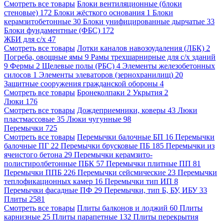
Смотреть все товары
Блоки вентиляционные (блоки
стеновые)
172
Блоки жёсткого основания
1
Блоки
керамзитобетонные
30
Блоки унифицированные дырчатые
33
Блоки фундаментные (ФБС)
172
ЖБИ для с/х
47
Смотреть все товары
Лотки каналов навозоудаления (ЛБК)
2
Погреба, овощные ямы
9
Рамы трехшарнирные для с/х зданий
9
Фермы
2
Щелевые полы (РБС)
4
Элементы железобетонных
силосов
1
Элементы элеваторов (зернохранилищ)
20
Защитные сооружения гражданской обороны
4
Смотреть все товары
Бронеколпаки
2
Укрытия
2
Люки
176
Смотреть все товары
Дождеприемники, коверы
43
Люки
пластмассовые
35
Люки чугунные
98
Перемычки
725
Смотреть все товары
Перемычки балочные БП
16
Перемычки
балочные ПГ
22
Перемычки брусковые ПБ
185
Перемычки из
ячеистого бетона
29
Перемычки керамзито-
полистиролбетонные ПБК
57
Перемычки плитные ПП
81
Перемычки ППБ
226
Перемычки сейсмические
23
Перемычки
теплофикационных камер
16
Перемычки тип ИП
8
Перемычки фасадные ПФ
29
Перемычки, тип Б, БУ, ИБУ
33
Плиты
2581
Смотреть все товары
Плиты балконов и лоджий
60
Плиты
карнизные
25
Плиты парапетные
132
Плиты перекрытия