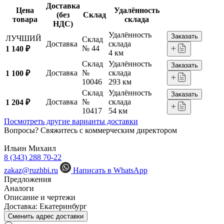
Доставка
Цена
Удалённость
(без
Склад
товара
склада
НДС)
Удалённость
Заказать
ЛУЧШИЙ
Склад
Доставка
склада
№ 44
1 140 ₽
4 км
Склад
Удалённость
Заказать
Доставка
№
склада
1 100 ₽
10046
293 км
Склад
Удалённость
Заказать
Доставка
№
склада
1 204 ₽
10417
54 км
Посмотреть другие варианты доставки
Вопросы? Свяжитесь с коммерческим директором
Ильин Михаил
8 (343) 288 70-22
zakaz@ruzhbi.ru
Написать в WhatsApp
Предложения
Аналоги
Описание и чертежи
Доставка:
Екатеринбург
Сменить адрес доставки