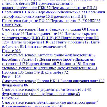
ячеистого бетона
29
Перемычки керамзито-
полистиролбетонные ПБК
57
Перемычки плитные ПП
81
Перемычки ППБ
226
Перемычки сейсмические
23
Перемычки
теплофикационных камер
16
Перемычки тип ИП
8
Перемычки фасадные ПФ
29
Перемычки, тип Б, БУ, ИБУ
33
Плиты
2581
Смотреть все товары
Плиты балконов и лоджий
60
Плиты
карнизные
25
Плиты парапетные
132
Плиты перекрытия
многопустотные (ПНО, П, НВ)
197
Плиты перекрытия ПБ
1237
Плиты перекрытия ПК
623
Плиты плоские
212
Плиты
ребристые
91
Плиты сантехнические
4
Прочее
923
Смотреть все товары
Автопавильоны железобетонные
5
Бассейны
3
Гаражи
13
Детали резервуаров
9
Диафрагмы
жесткости
117
Кирпич бетонный
7
Колонны
181
Панели
стеновые, цокольные, карнизные, керамзитобетонные
231
Прогоны
136
Сваи
149
Шахты лифта
72
Ригели
193
Смотреть все товары
Ригели ИБ
11
Ригели опирания плит
182
Фундаменты
86
Смотреть все товары
Фундаменты ленточные (ФЛ)
43
Фундаменты под колонну (стаканного типа)
43
Шахты
22
Смотреть все товары
Вентиляционные шахты составные
4
Вентиляционные шахты цельные
18