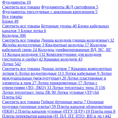
Фундаменты
10
Смотреть все товары
Фундаменты Ж/Д светофоров
5
Фундаменты трехлучевые с анкерным креплением
5
Все товары
Блоки
49
Смотреть все товары
Бетонные упоры
40
Блоки кабельных
каналов
3
Блоки лотка
6
Колодцы
306
Смотреть все товары
Днища колодцев (днища колодезные)
32
Желобы водосточные
3
Квадратные колодцы
17
Колодцы
кабельной связи
24
Колодцы унифицированные ВД, ВС, ВГ
13
Кольца колодцев
132
Комплектующие для колодцев
(лестницы и скобы)
42
Крышки колодцев
43
Лотки
542
Смотреть все товары
Днища лотков
7
Крышки композитных
лотков
6
Лотки водоотводные
113
Лотки кабельные
9
Лотки
междушпальные (междупутные)
20
Лотки пластиковые и
элементы к ним
27
Лотки прикромочные
17
Лотки с
отверстиями (ЛО, ЛКО)
33
Лотки теплотрасс типа Л
156
Лотки теплотрасс типа ЛК
90
Лотки угловые (ЛУ)
64
Плиты
642
Смотреть все товары
Гибкие бетонные маты
7
Опорные
подушки (опорные плиты)
59
Плиты каналов облицовочные
(ПКН)
2
Плиты каналов угловые (ПТУ, ПДУ)
19
Плиты ниш
8
Плиты перекрытия каналов (П, ПД, ПТ, ПТО, ВП и др.)
442