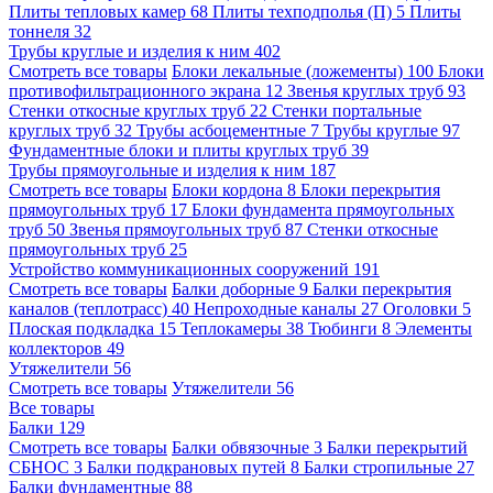
Плиты тепловых камер
68
Плиты техподполья (П)
5
Плиты
тоннеля
32
Трубы круглые и изделия к ним
402
Смотреть все товары
Блоки лекальные (ложементы)
100
Блоки
противофильтрационного экрана
12
Звенья круглых труб
93
Стенки откосные круглых труб
22
Стенки портальные
круглых труб
32
Трубы асбоцементные
7
Трубы круглые
97
Фундаментные блоки и плиты круглых труб
39
Трубы прямоугольные и изделия к ним
187
Смотреть все товары
Блоки кордона
8
Блоки перекрытия
прямоугольных труб
17
Блоки фундамента прямоугольных
труб
50
Звенья прямоугольных труб
87
Стенки откосные
прямоугольных труб
25
Устройство коммуникационных сооружений
191
Смотреть все товары
Балки доборные
9
Балки перекрытия
каналов (теплотрасс)
40
Непроходные каналы
27
Оголовки
5
Плоская подкладка
15
Теплокамеры
38
Тюбинги
8
Элементы
коллекторов
49
Утяжелители
56
Смотреть все товары
Утяжелители
56
Все товары
Балки
129
Смотреть все товары
Балки обвязочные
3
Балки перекрытий
СБНОС
3
Балки подкрановых путей
8
Балки стропильные
27
Балки фундаментные
88