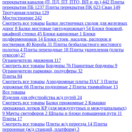
перекрытия каналов (П, ПД, ПТ, ПТО, ВП и др.)
442
Плиты
перекрытия ПБ
1237
Плиты перекрытия ПК
623
Сваи
149
Тротуарная плитка
129
Мостостроение
242
Смотреть все товары
Балки лестничных сходов для железных
дорог
8
Балки мостовые (автодорожные)
54
Блоки боковой,
шкафной стенки
45
Блоки карнизные
1
Блоки
подферменников
14
Блоки стоек, насадок, распорок и
ростверков
40
Короба
31
Плиты безбалластного мостового
полотна
4
Плиты переходные
18
Плиты укрепления (плиты
откосов)
27
Ограничители движения
117
Смотреть все товары
Бордюры
76
Гранитные бордюры
9
Ограничители парковки, полусферы
32
Плиты
84
Смотреть все товары
Аэродромные плиты ПАГ
3
Плиты
дорожные
66
Плиты подпорные
2
Плиты трамвайные
13
Все товары
Изделия для обустройства ж/д путей
24
Смотреть все товары
Балки прижимные
2
Крышки
дренажных лотков КР (для междупутных и междушпальных)
9
Мачты светофоров
2
Шпалы и блоки повышения пути
11
Плиты
17
Смотреть все товары
Плиты ж/д переезда
14
Плиты
перронные (ж/д станций, платформ)
3