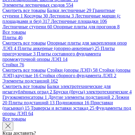
Элементы лестничных сходов
554
Смотреть все товары
Балки лестничные
29
Гранитные
ступени
1
Косоуры
30
Лестницы
3
Лестничные марши (с
площадками и без)
317
Лестничные площадки
106
Лестничные ступени
60
Опорные плиты для прогонов
8
Все товары
Плиты
46
Смотреть все товары
Опорные плиты для закрепления опор
ЛЭП
4
Плиты анкерные (опорно-анкерные)
25
Плиты
пригрузочные
3
Плиты составного фундамента
промежуточной опоры ЛЭП
14
Стойки
76
Смотреть все товары
Стойки (опоры ЛЭП)
58
Стойки (опоры
ЛЭП) круглые
16
Стойки сборного фундамента ЛЭП
2
Элементы подстанций
162
Смотреть все товары
Балки электротехнические для
незаглублённых оград
2
Бруски (брусы) электротехнические
4
Грузокомпенсаторы
1
Другие элементы подстанций
2
Лежни
20
Плиты подстанций
13
Подножники
16
Приставки
(пасынки)
15
Траверсы и вставки эстакад
25
Фундаменты под
опоры ЛЭП
64
Все товары
Куда доставить?