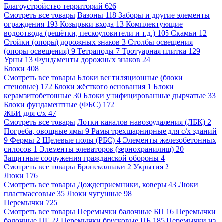
Благоустройство территорий
626
Смотреть все товары
Вазоны
118
Заборы и другие элементы
ограждения
193
Козырьки входа
13
Комплектующие
водоотвода (решётки, пескоуловители и т.д.)
105
Скамьи
12
Стойки (опоры) дорожных знаков
3
Столбы освещения
(опоры освещения)
9
Тетраподы
7
Тротуарная плитка
129
Урны
13
Фундаменты дорожных знаков
24
Блоки
408
Смотреть все товары
Блоки вентиляционные (блоки
стеновые)
172
Блоки жёсткого основания
1
Блоки
керамзитобетонные
30
Блоки унифицированные дырчатые
33
Блоки фундаментные (ФБС)
172
ЖБИ для с/х
47
Смотреть все товары
Лотки каналов навозоудаления (ЛБК)
2
Погреба, овощные ямы
9
Рамы трехшарнирные для с/х зданий
9
Фермы
2
Щелевые полы (РБС)
4
Элементы железобетонных
силосов
1
Элементы элеваторов (зернохранилищ)
20
Защитные сооружения гражданской обороны
4
Смотреть все товары
Бронеколпаки
2
Укрытия
2
Люки
176
Смотреть все товары
Дождеприемники, коверы
43
Люки
пластмассовые
35
Люки чугунные
98
Перемычки
725
Смотреть все товары
Перемычки балочные БП
16
Перемычки
балочные ПГ
22
Перемычки брусковые ПБ
185
Перемычки из