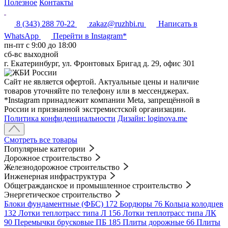
Полезное
Контакты
8 (343) 288 70-22
zakaz@ruzhbi.ru
Написать в
WhatsApp
Перейти в Instagram*
пн-пт c 9:00 до 18:00
сб-вс выходной
г. Екатеринбург, ул. Фронтовых Бригад д. 29, офис 301
Сайт не является офертой. Актуальные цены и наличие
товаров уточняйте по телефону или в мессенджерах.
*Instagram принадлежит компании Meta, запрещённой в
России и признанной экстремистской организации.
Политика конфиденциальности
Дизайн: loginova.me
Смотреть все товары
Популярные категории
Дорожное строительство
Железнодорожное строительство
Инженерная инфраструктура
Общегражданское и промышленное строительство
Энергетическое строительство
Блоки фундаментные (ФБС)
172
Бордюры
76
Кольца колодцев
132
Лотки теплотрасс типа Л
156
Лотки теплотрасс типа ЛК
90
Перемычки брусковые ПБ
185
Плиты дорожные
66
Плиты