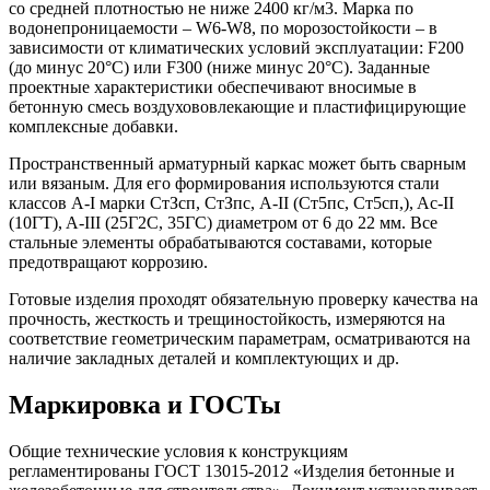
со средней плотностью не ниже 2400 кг/м3. Марка по
водонепроницаемости – W6-W8, по морозостойкости – в
зависимости от климатических условий эксплуатации: F200
(до минус 20°C) или F300 (ниже минус 20°C). Заданные
проектные характеристики обеспечивают вносимые в
бетонную смесь воздухововлекающие и пластифицирующие
комплексные добавки.
Пространственный арматурный каркас может быть сварным
или вязаным. Для его формирования используются стали
классов A-I марки СтЗсп, СтЗпс, А-II (Ст5пс, Ст5сп,), Ac-II
(10ГТ), A-III (25Г2С, 35ГС) диаметром от 6 до 22 мм. Все
стальные элементы обрабатываются составами, которые
предотвращают коррозию.
Готовые изделия проходят обязательную проверку качества на
прочность, жесткость и трещиностойкость, измеряются на
соответствие геометрическим параметрам, осматриваются на
наличие закладных деталей и комплектующих и др.
Маркировка и ГОСТы
Общие технические условия к конструкциям
регламентированы ГОСТ 13015-2012 «Изделия бетонные и