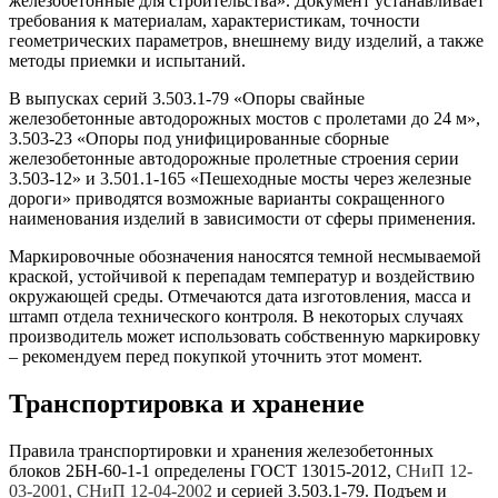
железобетонные для строительства». Документ устанавливает
требования к материалам, характеристикам, точности
геометрических параметров, внешнему виду изделий, а также
методы приемки и испытаний.
В выпусках серий 3.503.1-79 «Опоры свайные
железобетонные автодорожных мостов с пролетами до 24 м»,
3.503-23 «Опоры под унифицированные сборные
железобетонные автодорожные пролетные строения серии
3.503-12» и 3.501.1-165 «Пешеходные мосты через железные
дороги» приводятся возможные варианты сокращенного
наименования изделий в зависимости от сферы применения.
Маркировочные обозначения наносятся темной несмываемой
краской, устойчивой к перепадам температур и воздействию
окружающей среды. Отмечаются дата изготовления, масса и
штамп отдела технического контроля. В некоторых случаях
производитель может использовать собственную маркировку
– рекомендуем перед покупкой уточнить этот момент.
Транспортировка и хранение
Правила транспортировки и хранения железобетонных
блоков 2БН-60-1-1 определены ГОСТ 13015-2012,
СНиП 12-
03-2001, СНиП 12-04-2002
и серией 3.503.1-79. Подъем и