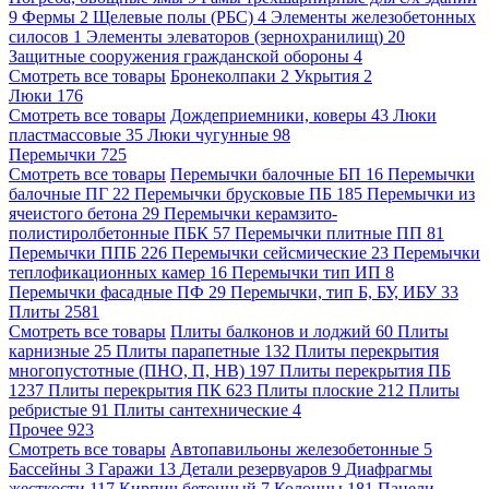
9
Фермы
2
Щелевые полы (РБС)
4
Элементы железобетонных
силосов
1
Элементы элеваторов (зернохранилищ)
20
Защитные сооружения гражданской обороны
4
Смотреть все товары
Бронеколпаки
2
Укрытия
2
Люки
176
Смотреть все товары
Дождеприемники, коверы
43
Люки
пластмассовые
35
Люки чугунные
98
Перемычки
725
Смотреть все товары
Перемычки балочные БП
16
Перемычки
балочные ПГ
22
Перемычки брусковые ПБ
185
Перемычки из
ячеистого бетона
29
Перемычки керамзито-
полистиролбетонные ПБК
57
Перемычки плитные ПП
81
Перемычки ППБ
226
Перемычки сейсмические
23
Перемычки
теплофикационных камер
16
Перемычки тип ИП
8
Перемычки фасадные ПФ
29
Перемычки, тип Б, БУ, ИБУ
33
Плиты
2581
Смотреть все товары
Плиты балконов и лоджий
60
Плиты
карнизные
25
Плиты парапетные
132
Плиты перекрытия
многопустотные (ПНО, П, НВ)
197
Плиты перекрытия ПБ
1237
Плиты перекрытия ПК
623
Плиты плоские
212
Плиты
ребристые
91
Плиты сантехнические
4
Прочее
923
Смотреть все товары
Автопавильоны железобетонные
5
Бассейны
3
Гаражи
13
Детали резервуаров
9
Диафрагмы
жесткости
117
Кирпич бетонный
7
Колонны
181
Панели