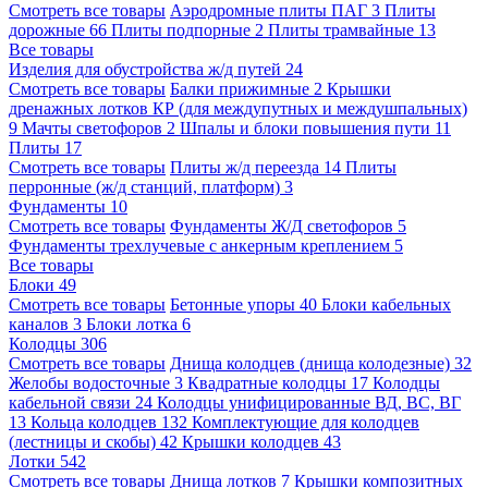
Смотреть все товары
Аэродромные плиты ПАГ
3
Плиты
дорожные
66
Плиты подпорные
2
Плиты трамвайные
13
Все товары
Изделия для обустройства ж/д путей
24
Смотреть все товары
Балки прижимные
2
Крышки
дренажных лотков КР (для междупутных и междушпальных)
9
Мачты светофоров
2
Шпалы и блоки повышения пути
11
Плиты
17
Смотреть все товары
Плиты ж/д переезда
14
Плиты
перронные (ж/д станций, платформ)
3
Фундаменты
10
Смотреть все товары
Фундаменты Ж/Д светофоров
5
Фундаменты трехлучевые с анкерным креплением
5
Все товары
Блоки
49
Смотреть все товары
Бетонные упоры
40
Блоки кабельных
каналов
3
Блоки лотка
6
Колодцы
306
Смотреть все товары
Днища колодцев (днища колодезные)
32
Желобы водосточные
3
Квадратные колодцы
17
Колодцы
кабельной связи
24
Колодцы унифицированные ВД, ВС, ВГ
13
Кольца колодцев
132
Комплектующие для колодцев
(лестницы и скобы)
42
Крышки колодцев
43
Лотки
542
Смотреть все товары
Днища лотков
7
Крышки композитных