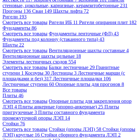
стеновые, цокольные, карнизные, керамзитобетонные
231
Прогоны
136
Сваи
149
Шахты лифта
72
Ригели
193
Смотреть все товары
Ригели ИБ
11
Ригели опирания плит
182
Фундаменты
86
Смотреть все товары
Фундаменты ленточные (ФЛ)
43
Фундаменты под колонну (стаканного типа)
43
Шахты
22
Смотреть все товары
Вентиляционные шахты составные
4
Вентиляционные шахты цельные
18
Элементы лестничных сходов
554
Смотреть все товары
Балки лестничные
29
Гранитные
ступени
1
Косоуры
30
Лестницы
3
Лестничные марши (с
площадками и без)
317
Лестничные площадки
106
Лестничные ступени
60
Опорные плиты для прогонов
8
Все товары
Плиты
46
Смотреть все товары
Опорные плиты для закрепления опор
ЛЭП
4
Плиты анкерные (опорно-анкерные)
25
Плиты
пригрузочные
3
Плиты составного фундамента
промежуточной опоры ЛЭП
14
Стойки
76
Смотреть все товары
Стойки (опоры ЛЭП)
58
Стойки (опоры
ЛЭП) круглые
16
Стойки сборного фундамента ЛЭП
2