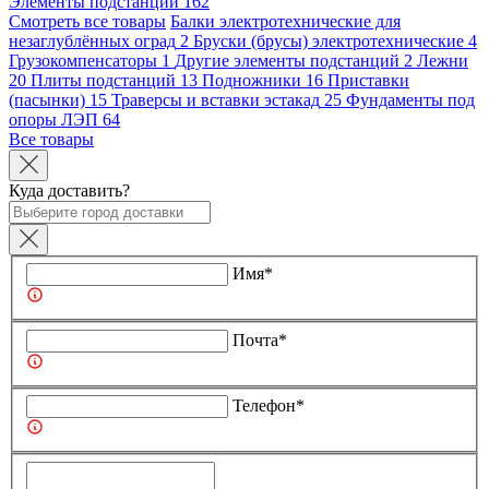
Элементы подстанций
162
Смотреть все товары
Балки электротехнические для
незаглублённых оград
2
Бруски (брусы) электротехнические
4
Грузокомпенсаторы
1
Другие элементы подстанций
2
Лежни
20
Плиты подстанций
13
Подножники
16
Приставки
(пасынки)
15
Траверсы и вставки эстакад
25
Фундаменты под
опоры ЛЭП
64
Все товары
Куда доставить?
Имя*
Почта*
Телефон*