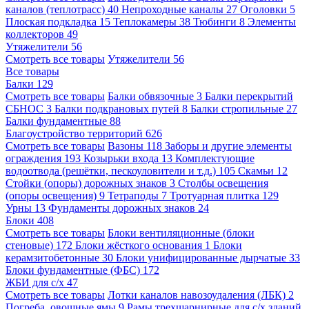
каналов (теплотрасс)
40
Непроходные каналы
27
Оголовки
5
Плоская подкладка
15
Теплокамеры
38
Тюбинги
8
Элементы
коллекторов
49
Утяжелители
56
Смотреть все товары
Утяжелители
56
Все товары
Балки
129
Смотреть все товары
Балки обвязочные
3
Балки перекрытий
СБНОС
3
Балки подкрановых путей
8
Балки стропильные
27
Балки фундаментные
88
Благоустройство территорий
626
Смотреть все товары
Вазоны
118
Заборы и другие элементы
ограждения
193
Козырьки входа
13
Комплектующие
водоотвода (решётки, пескоуловители и т.д.)
105
Скамьи
12
Стойки (опоры) дорожных знаков
3
Столбы освещения
(опоры освещения)
9
Тетраподы
7
Тротуарная плитка
129
Урны
13
Фундаменты дорожных знаков
24
Блоки
408
Смотреть все товары
Блоки вентиляционные (блоки
стеновые)
172
Блоки жёсткого основания
1
Блоки
керамзитобетонные
30
Блоки унифицированные дырчатые
33
Блоки фундаментные (ФБС)
172
ЖБИ для с/х
47
Смотреть все товары
Лотки каналов навозоудаления (ЛБК)
2
Погреба, овощные ямы
9
Рамы трехшарнирные для с/х зданий