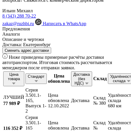
Вопросы? Свяжитесь с коммерческим директором
Ильин Михаил
8 (343) 288 70-22
zakaz@ruzhbi.ru
Написать в WhatsApp
Предложения
Аналоги
Описание и чертежи
Доставка:
Екатеринбург
Сменить адрес доставки
Ниже приведены примерные расчёты доставки
автотранспортом. Итоговая стоимость рассчитывается
менеджером после отправки заявки.
Цена
Доставка
Цена
Стандарт
Удалённост
Склад
товара
(без
обновлена
склада
НДС)
Серия
3.501.1-
Цена
Удалённост
ЛУЧШИЙ
Склад
165,
обновлена
Доставка
склада
№ 380
77 989 ₽
Выпуск 1-
12.10.2022
680 км
2
Серия
3.501.1-
Цена
Склад
Удалённост
165
обновлена
Доставка
№
склада
116 352 ₽