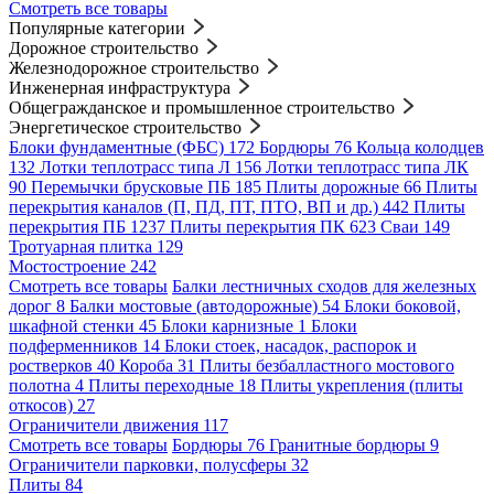
Смотреть все товары
Популярные категории
Дорожное строительство
Железнодорожное строительство
Инженерная инфраструктура
Общегражданское и промышленное строительство
Энергетическое строительство
Блоки фундаментные (ФБС)
172
Бордюры
76
Кольца колодцев
132
Лотки теплотрасс типа Л
156
Лотки теплотрасс типа ЛК
90
Перемычки брусковые ПБ
185
Плиты дорожные
66
Плиты
перекрытия каналов (П, ПД, ПТ, ПТО, ВП и др.)
442
Плиты
перекрытия ПБ
1237
Плиты перекрытия ПК
623
Сваи
149
Тротуарная плитка
129
Мостостроение
242
Смотреть все товары
Балки лестничных сходов для железных
дорог
8
Балки мостовые (автодорожные)
54
Блоки боковой,
шкафной стенки
45
Блоки карнизные
1
Блоки
подферменников
14
Блоки стоек, насадок, распорок и
ростверков
40
Короба
31
Плиты безбалластного мостового
полотна
4
Плиты переходные
18
Плиты укрепления (плиты
откосов)
27
Ограничители движения
117
Смотреть все товары
Бордюры
76
Гранитные бордюры
9
Ограничители парковки, полусферы
32
Плиты
84