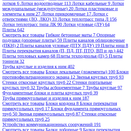
лотков
6
Лотки водоотводные
113
Лотки кабельные
9
Лотки
междушпальные (междупутные)
20
Лотки пластиковые и
элементы к ним
27
Лотки прикромочные
17
Лотки с
отверстиями (ЛО, ЛКО)
33
Лотки теплотрасс типа Л
156
Лотки теплотрасс типа ЛК
90
Лотки угловые (ЛУ)
64
Плиты
642
Смотреть все товары
Гибкие бетонные маты
7
Опорные
подушки (опорные плиты)
59
Плиты каналов облицовочные
(ПКН)
2
Плиты каналов угловые (ПТУ, ПДУ)
19
Плиты ниш
8
Плиты перекрытия каналов (П, ПД, ПТ, ПТО, ВП и др.)
442
Плиты тепловых камер
68
Плиты техподполья (П)
5
Плиты
тоннеля
32
Трубы круглые и изделия к ним
402
Смотреть все товары
Блоки лекальные (ложементы)
100
Блоки
противофильтрационного экрана
12
Звенья круглых труб
93
Стенки откосные круглых труб
22
Стенки портальные
круглых труб
32
Трубы асбоцементные
7
Трубы круглые
97
Фундаментные блоки и плиты круглых труб
39
Трубы прямоугольные и изделия к ним
187
Смотреть все товары
Блоки кордона
8
Блоки перекрытия
прямоугольных труб
17
Блоки фундамента прямоугольных
труб
50
Звенья прямоугольных труб
87
Стенки откосные
прямоугольных труб
25
Устройство коммуникационных сооружений
191
Смотреть все товары
Балки доборные
9
Балки перекрытия