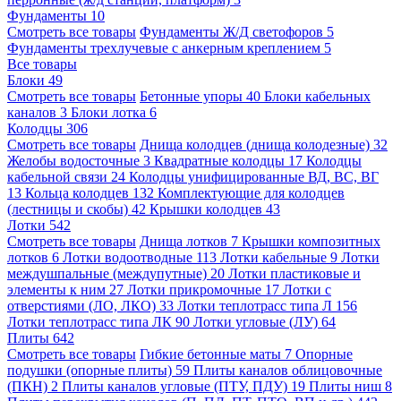
Фундаменты
10
Смотреть все товары
Фундаменты Ж/Д светофоров
5
Фундаменты трехлучевые с анкерным креплением
5
Все товары
Блоки
49
Смотреть все товары
Бетонные упоры
40
Блоки кабельных
каналов
3
Блоки лотка
6
Колодцы
306
Смотреть все товары
Днища колодцев (днища колодезные)
32
Желобы водосточные
3
Квадратные колодцы
17
Колодцы
кабельной связи
24
Колодцы унифицированные ВД, ВС, ВГ
13
Кольца колодцев
132
Комплектующие для колодцев
(лестницы и скобы)
42
Крышки колодцев
43
Лотки
542
Смотреть все товары
Днища лотков
7
Крышки композитных
лотков
6
Лотки водоотводные
113
Лотки кабельные
9
Лотки
междушпальные (междупутные)
20
Лотки пластиковые и
элементы к ним
27
Лотки прикромочные
17
Лотки с
отверстиями (ЛО, ЛКО)
33
Лотки теплотрасс типа Л
156
Лотки теплотрасс типа ЛК
90
Лотки угловые (ЛУ)
64
Плиты
642
Смотреть все товары
Гибкие бетонные маты
7
Опорные
подушки (опорные плиты)
59
Плиты каналов облицовочные
(ПКН)
2
Плиты каналов угловые (ПТУ, ПДУ)
19
Плиты ниш
8