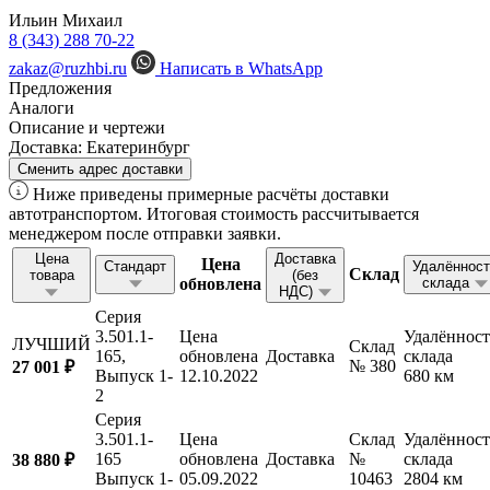
Ильин Михаил
8 (343) 288 70-22
zakaz@ruzhbi.ru
Написать в WhatsApp
Предложения
Аналоги
Описание и чертежи
Доставка:
Екатеринбург
Сменить адрес доставки
Ниже приведены примерные расчёты доставки
автотранспортом. Итоговая стоимость рассчитывается
менеджером после отправки заявки.
Цена
Доставка
Цена
Стандарт
Удалённост
Склад
товара
(без
обновлена
склада
НДС)
Серия
3.501.1-
Цена
Удалённост
ЛУЧШИЙ
Склад
165,
обновлена
Доставка
склада
№ 380
27 001 ₽
Выпуск 1-
12.10.2022
680 км
2
Серия
3.501.1-
Цена
Склад
Удалённост
165
обновлена
Доставка
№
склада
38 880 ₽
Выпуск 1-
05.09.2022
10463
2804 км