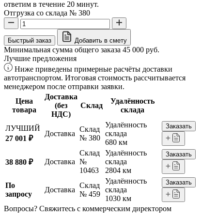
ответим в течение 20 минут.
Отгрузка со склада № 380
Быстрый заказ
Добавить в смету
Минимальная сумма общего заказа 45 000 руб.
Лучшие предложения
Ниже приведены примерные расчёты доставки
автотранспортом. Итоговая стоимость рассчитывается
менеджером после отправки заявки.
Доставка
Цена
Удалённость
(без
Склад
товара
склада
НДС)
Удалённость
Заказать
ЛУЧШИЙ
Склад
Доставка
склада
№ 380
27 001 ₽
680 км
Склад
Удалённость
Заказать
Доставка
№
склада
38 880 ₽
10463
2804 км
Удалённость
Заказать
По
Склад
Доставка
склада
запросу
№ 459
1030 км
Вопросы? Свяжитесь с коммерческим директором