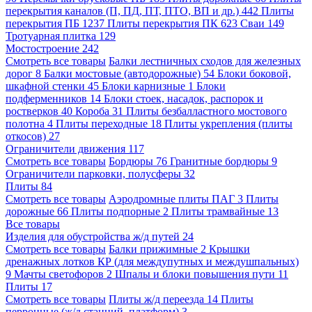
перекрытия каналов (П, ПД, ПТ, ПТО, ВП и др.)
442
Плиты
перекрытия ПБ
1237
Плиты перекрытия ПК
623
Сваи
149
Тротуарная плитка
129
Мостостроение
242
Смотреть все товары
Балки лестничных сходов для железных
дорог
8
Балки мостовые (автодорожные)
54
Блоки боковой,
шкафной стенки
45
Блоки карнизные
1
Блоки
подферменников
14
Блоки стоек, насадок, распорок и
ростверков
40
Короба
31
Плиты безбалластного мостового
полотна
4
Плиты переходные
18
Плиты укрепления (плиты
откосов)
27
Ограничители движения
117
Смотреть все товары
Бордюры
76
Гранитные бордюры
9
Ограничители парковки, полусферы
32
Плиты
84
Смотреть все товары
Аэродромные плиты ПАГ
3
Плиты
дорожные
66
Плиты подпорные
2
Плиты трамвайные
13
Все товары
Изделия для обустройства ж/д путей
24
Смотреть все товары
Балки прижимные
2
Крышки
дренажных лотков КР (для междупутных и междушпальных)
9
Мачты светофоров
2
Шпалы и блоки повышения пути
11
Плиты
17
Смотреть все товары
Плиты ж/д переезда
14
Плиты
перронные (ж/д станций, платформ)
3