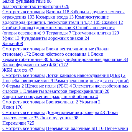
Балки фундаментные
88
Благоустройство территорий
626
Смотреть все товары
Вазоны
118
Заборы и другие элементы
ограждения
193
Козырьки входа
13
Комплектующие
водоотвода (решётки, пескоуловители и т.д.)
105
Скамьи
12
Стойки (опоры) дорожных знаков
3
Столбы освещения
(опоры освещения)
9
Тетраподы
7
Тротуарная плитка
129
Урны
13
Фундаменты дорожных знаков
24
Блоки
408
Смотреть все товары
Блоки вентиляционные (блоки
стеновые)
172
Блоки жёсткого основания
1
Блоки
керамзитобетонные
30
Блоки унифицированные дырчатые
33
Блоки фундаментные (ФБС)
172
ЖБИ для с/х
47
Смотреть все товары
Лотки каналов навозоудаления (ЛБК)
2
Погреба, овощные ямы
9
Рамы трехшарнирные для с/х зданий
9
Фермы
2
Щелевые полы (РБС)
4
Элементы железобетонных
силосов
1
Элементы элеваторов (зернохранилищ)
20
Защитные сооружения гражданской обороны
4
Смотреть все товары
Бронеколпаки
2
Укрытия
2
Люки
176
Смотреть все товары
Дождеприемники, коверы
43
Люки
пластмассовые
35
Люки чугунные
98
Перемычки
725
Смотреть все товары
Перемычки балочные БП
16
Перемычки