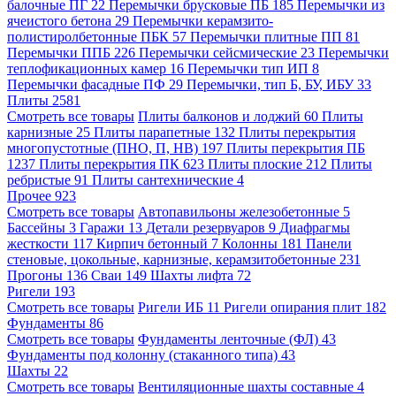
балочные ПГ
22
Перемычки брусковые ПБ
185
Перемычки из
ячеистого бетона
29
Перемычки керамзито-
полистиролбетонные ПБК
57
Перемычки плитные ПП
81
Перемычки ППБ
226
Перемычки сейсмические
23
Перемычки
теплофикационных камер
16
Перемычки тип ИП
8
Перемычки фасадные ПФ
29
Перемычки, тип Б, БУ, ИБУ
33
Плиты
2581
Смотреть все товары
Плиты балконов и лоджий
60
Плиты
карнизные
25
Плиты парапетные
132
Плиты перекрытия
многопустотные (ПНО, П, НВ)
197
Плиты перекрытия ПБ
1237
Плиты перекрытия ПК
623
Плиты плоские
212
Плиты
ребристые
91
Плиты сантехнические
4
Прочее
923
Смотреть все товары
Автопавильоны железобетонные
5
Бассейны
3
Гаражи
13
Детали резервуаров
9
Диафрагмы
жесткости
117
Кирпич бетонный
7
Колонны
181
Панели
стеновые, цокольные, карнизные, керамзитобетонные
231
Прогоны
136
Сваи
149
Шахты лифта
72
Ригели
193
Смотреть все товары
Ригели ИБ
11
Ригели опирания плит
182
Фундаменты
86
Смотреть все товары
Фундаменты ленточные (ФЛ)
43
Фундаменты под колонну (стаканного типа)
43
Шахты
22
Смотреть все товары
Вентиляционные шахты составные
4