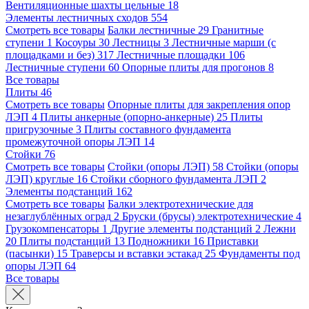
Вентиляционные шахты цельные
18
Элементы лестничных сходов
554
Смотреть все товары
Балки лестничные
29
Гранитные
ступени
1
Косоуры
30
Лестницы
3
Лестничные марши (с
площадками и без)
317
Лестничные площадки
106
Лестничные ступени
60
Опорные плиты для прогонов
8
Все товары
Плиты
46
Смотреть все товары
Опорные плиты для закрепления опор
ЛЭП
4
Плиты анкерные (опорно-анкерные)
25
Плиты
пригрузочные
3
Плиты составного фундамента
промежуточной опоры ЛЭП
14
Стойки
76
Смотреть все товары
Стойки (опоры ЛЭП)
58
Стойки (опоры
ЛЭП) круглые
16
Стойки сборного фундамента ЛЭП
2
Элементы подстанций
162
Смотреть все товары
Балки электротехнические для
незаглублённых оград
2
Бруски (брусы) электротехнические
4
Грузокомпенсаторы
1
Другие элементы подстанций
2
Лежни
20
Плиты подстанций
13
Подножники
16
Приставки
(пасынки)
15
Траверсы и вставки эстакад
25
Фундаменты под
опоры ЛЭП
64
Все товары