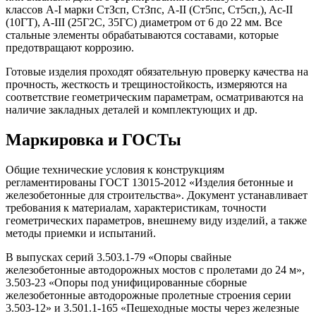
классов A-I марки СтЗсп, СтЗпс, А-II (Ст5пс, Ст5сп,), Ac-II
(10ГТ), A-III (25Г2С, 35ГС) диаметром от 6 до 22 мм. Все
стальные элементы обрабатываются составами, которые
предотвращают коррозию.
Готовые изделия проходят обязательную проверку качества на
прочность, жесткость и трещиностойкость, измеряются на
соответствие геометрическим параметрам, осматриваются на
наличие закладных деталей и комплектующих и др.
Маркировка и ГОСТы
Общие технические условия к конструкциям
регламентированы ГОСТ 13015-2012 «Изделия бетонные и
железобетонные для строительства». Документ устанавливает
требования к материалам, характеристикам, точности
геометрических параметров, внешнему виду изделий, а также
методы приемки и испытаний.
В выпусках серий 3.503.1-79 «Опоры свайные
железобетонные автодорожных мостов с пролетами до 24 м»,
3.503-23 «Опоры под унифицированные сборные
железобетонные автодорожные пролетные строения серии
3.503-12» и 3.501.1-165 «Пешеходные мосты через железные