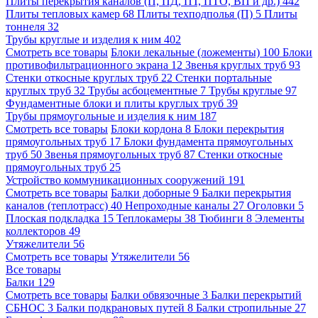
Плиты перекрытия каналов (П, ПД, ПТ, ПТО, ВП и др.)
442
Плиты тепловых камер
68
Плиты техподполья (П)
5
Плиты
тоннеля
32
Трубы круглые и изделия к ним
402
Смотреть все товары
Блоки лекальные (ложементы)
100
Блоки
противофильтрационного экрана
12
Звенья круглых труб
93
Стенки откосные круглых труб
22
Стенки портальные
круглых труб
32
Трубы асбоцементные
7
Трубы круглые
97
Фундаментные блоки и плиты круглых труб
39
Трубы прямоугольные и изделия к ним
187
Смотреть все товары
Блоки кордона
8
Блоки перекрытия
прямоугольных труб
17
Блоки фундамента прямоугольных
труб
50
Звенья прямоугольных труб
87
Стенки откосные
прямоугольных труб
25
Устройство коммуникационных сооружений
191
Смотреть все товары
Балки доборные
9
Балки перекрытия
каналов (теплотрасс)
40
Непроходные каналы
27
Оголовки
5
Плоская подкладка
15
Теплокамеры
38
Тюбинги
8
Элементы
коллекторов
49
Утяжелители
56
Смотреть все товары
Утяжелители
56
Все товары
Балки
129
Смотреть все товары
Балки обвязочные
3
Балки перекрытий
СБНОС
3
Балки подкрановых путей
8
Балки стропильные
27