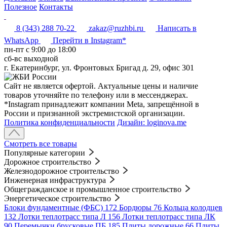
Полезное
Контакты
8 (343) 288 70-22
zakaz@ruzhbi.ru
Написать в
WhatsApp
Перейти в Instagram*
пн-пт c 9:00 до 18:00
сб-вс выходной
г. Екатеринбург, ул. Фронтовых Бригад д. 29, офис 301
Сайт не является офертой. Актуальные цены и наличие
товаров уточняйте по телефону или в мессенджерах.
*Instagram принадлежит компании Meta, запрещённой в
России и признанной экстремистской организации.
Политика конфиденциальности
Дизайн: loginova.me
Смотреть все товары
Популярные категории
Дорожное строительство
Железнодорожное строительство
Инженерная инфраструктура
Общегражданское и промышленное строительство
Энергетическое строительство
Блоки фундаментные (ФБС)
172
Бордюры
76
Кольца колодцев
132
Лотки теплотрасс типа Л
156
Лотки теплотрасс типа ЛК
90
Перемычки брусковые ПБ
185
Плиты дорожные
66
Плиты