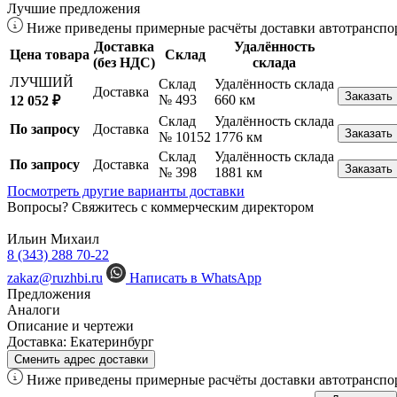
Лучшие предложения
Ниже приведены примерные расчёты доставки автотранспор
Доставка
Удалённость
Цена товара
Склад
(без НДС)
склада
ЛУЧШИЙ
Склад
Удалённость склада
Доставка
Заказать
№ 493
660 км
12 052 ₽
Склад
Удалённость склада
По запросу
Доставка
Заказать
№ 10152
1776 км
Склад
Удалённость склада
По запросу
Доставка
Заказать
№ 398
1881 км
Посмотреть другие варианты доставки
Вопросы? Свяжитесь с коммерческим директором
Ильин Михаил
8 (343) 288 70-22
zakaz@ruzhbi.ru
Написать в WhatsApp
Предложения
Аналоги
Описание и чертежи
Доставка:
Екатеринбург
Сменить адрес доставки
Ниже приведены примерные расчёты доставки автотранспор