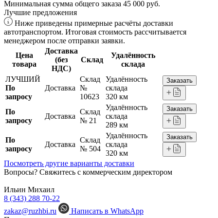
Минимальная сумма общего заказа 45 000 руб.
Лучшие предложения
Ниже приведены примерные расчёты доставки
автотранспортом. Итоговая стоимость рассчитывается
менеджером после отправки заявки.
Доставка
Цена
Удалённость
(без
Склад
товара
склада
НДС)
ЛУЧШИЙ
Склад
Удалённость
Заказать
По
Доставка
№
склада
запросу
10623
320 км
Удалённость
Заказать
По
Склад
Доставка
склада
запросу
№ 21
289 км
Удалённость
Заказать
По
Склад
Доставка
склада
запросу
№ 504
320 км
Посмотреть другие варианты доставки
Вопросы? Свяжитесь с коммерческим директором
Ильин Михаил
8 (343) 288 70-22
zakaz@ruzhbi.ru
Написать в WhatsApp