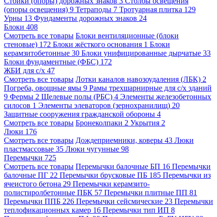
Стойки (опоры) дорожных знаков
3
Столбы освещения
(опоры освещения)
9
Тетраподы
7
Тротуарная плитка
129
Урны
13
Фундаменты дорожных знаков
24
Блоки
408
Смотреть все товары
Блоки вентиляционные (блоки
стеновые)
172
Блоки жёсткого основания
1
Блоки
керамзитобетонные
30
Блоки унифицированные дырчатые
33
Блоки фундаментные (ФБС)
172
ЖБИ для с/х
47
Смотреть все товары
Лотки каналов навозоудаления (ЛБК)
2
Погреба, овощные ямы
9
Рамы трехшарнирные для с/х зданий
9
Фермы
2
Щелевые полы (РБС)
4
Элементы железобетонных
силосов
1
Элементы элеваторов (зернохранилищ)
20
Защитные сооружения гражданской обороны
4
Смотреть все товары
Бронеколпаки
2
Укрытия
2
Люки
176
Смотреть все товары
Дождеприемники, коверы
43
Люки
пластмассовые
35
Люки чугунные
98
Перемычки
725
Смотреть все товары
Перемычки балочные БП
16
Перемычки
балочные ПГ
22
Перемычки брусковые ПБ
185
Перемычки из
ячеистого бетона
29
Перемычки керамзито-
полистиролбетонные ПБК
57
Перемычки плитные ПП
81
Перемычки ППБ
226
Перемычки сейсмические
23
Перемычки
теплофикационных камер
16
Перемычки тип ИП
8