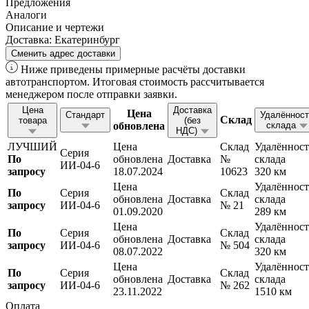
Предложения
Аналоги
Описание и чертежи
Доставка:
Екатеринбург
Сменить адрес доставки
Ниже приведены примерные расчёты доставки
автотранспортом. Итоговая стоимость рассчитывается
менеджером после отправки заявки.
Цена
Доставка
Цена
Стандарт
Удалённост
Склад
товара
(без
обновлена
склада
НДС)
ЛУЧШИЙ
Цена
Склад
Удалённост
Серия
По
обновлена
Доставка
№
склада
ИИ-04-6
запросу
18.07.2024
10623
320 км
Цена
Удалённост
По
Серия
Склад
обновлена
Доставка
склада
запросу
ИИ-04-6
№ 21
01.09.2020
289 км
Цена
Удалённост
По
Серия
Склад
обновлена
Доставка
склада
запросу
ИИ-04-6
№ 504
08.07.2022
320 км
Цена
Удалённост
По
Серия
Склад
обновлена
Доставка
склада
запросу
ИИ-04-6
№ 262
23.11.2022
1510 км
Оплата