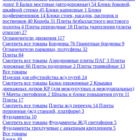
дорог
8
Балки мостовые (автодорожные)
54
Блоки боковой,
шкафной стенки
45
Блоки карнизные
1
Блоки
подферменников
14
Блоки стоек, насадок, распорок и
ростверков
40
Короба
31
Плиты безбалластного мостового
полотна
4
Плиты переходные
18
Плиты укрепления (плиты
откосов)
27
Ограничители движения
117
Смотреть все товары
Бордюры
76
Гранитные бордюры
9
Ограничители парковки, полусферы
32
Плиты
84
Смотреть все товары
Аэродромные плиты ПАГ
3
Плиты
дорожные
66
Плиты подпорные
2
Плиты трамвайные
13
Все товары
Изделия для обустройства ж/д путей
24
Смотреть все товары
Балки прижимные
2
Крышки
дренажных лотков КР (для междупутных и междушпальных)
9
Мачты светофоров
2
Шпалы и блоки повышения пути
11
Плиты
17
Смотреть все товары
Плиты ж/д переезда
14
Плиты
перронные (ж/д станций, платформ)
3
Фундаменты
10
Смотреть все товары
Фундаменты Ж/Д светофоров
5
Фундаменты трехлучевые с анкерным креплением
5
Все товары
Блоки
49