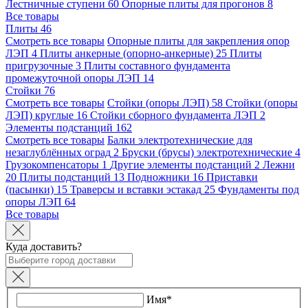
Лестничные ступени
60
Опорные плиты для прогонов
8
Все товары
Плиты
46
Смотреть все товары
Опорные плиты для закрепления опор
ЛЭП
4
Плиты анкерные (опорно-анкерные)
25
Плиты
пригрузочные
3
Плиты составного фундамента
промежуточной опоры ЛЭП
14
Стойки
76
Смотреть все товары
Стойки (опоры ЛЭП)
58
Стойки (опоры
ЛЭП) круглые
16
Стойки сборного фундамента ЛЭП
2
Элементы подстанций
162
Смотреть все товары
Балки электротехнические для
незаглублённых оград
2
Бруски (брусы) электротехнические
4
Грузокомпенсаторы
1
Другие элементы подстанций
2
Лежни
20
Плиты подстанций
13
Подножники
16
Приставки
(пасынки)
15
Траверсы и вставки эстакад
25
Фундаменты под
опоры ЛЭП
64
Все товары
Куда доставить?
Имя*