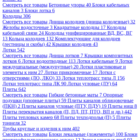
Смотреть все товары
Бетонные упоры
40
Блоки кабельных
каналов
3
Блоки лотка
6
Колодцы
306
Смотреть все товары
Днища колодцев (днища колодезные)
32
Желобы водосточные
3
Квадратные колодцы
17
Колодцы
кабельной связи
24
Колодцы унифицированные ВД, ВС, ВГ
13
Кольца колодцев
132
Комплектующие для колодцев
(лестницы и скобы)
42
Крышки колодцев
43
Лотки
542
Смотреть все товары
Днища лотков
7
Крышки композитных
лотков
6
Лотки водоотводные
113
Лотки кабельные
9
Лотки
междушпальные (междупутные)
20
Лотки пластиковые и
элементы к ним
27
Лотки прикромочные
17
Лотки с
отверстиями (ЛО, ЛКО)
33
Лотки теплотрасс типа Л
156
Лотки теплотрасс типа ЛК
90
Лотки угловые (ЛУ)
64
Плиты
642
Смотреть все товары
Гибкие бетонные маты
7
Опорные
подушки (опорные плиты)
59
Плиты каналов облицовочные
(ПКН)
2
Плиты каналов угловые (ПТУ, ПДУ)
19
Плиты ниш
8
Плиты перекрытия каналов (П, ПД, ПТ, ПТО, ВП и др.)
442
Плиты тепловых камер
68
Плиты техподполья (П)
5
Плиты
тоннеля
32
Трубы круглые и изделия к ним
402
Смотреть все товары
Блоки лекальные (ложементы)
100
Блоки
противофильтрационного экрана
12
Звенья круглых труб
93