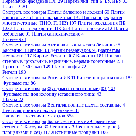
Перемычки фасадные ПФ
29
Перемычки, тип Б, БУ, ИБУ
33
Плиты
2581
Смотреть все товары
Плиты балконов и лоджий
60
Плиты
карнизные
25
Плиты парапетные
132
Плиты перекрытия
многопустотные (ПНО, П, НВ)
197
Плиты перекрытия ПБ
1237
Плиты перекрытия ПК
623
Плиты плоские
212
Плиты
ребристые
91
Плиты сантехнические
4
Прочее
923
Смотреть все товары
Автопавильоны железобетонные
5
Бассейны
3
Гаражи
13
Детали резервуаров
9
Диафрагмы
жесткости
117
Кирпич бетонный
7
Колонны
181
Панели
стеновые, цокольные, карнизные, керамзитобетонные
231
Прогоны
136
Сваи
149
Шахты лифта
72
Ригели
193
Смотреть все товары
Ригели ИБ
11
Ригели опирания плит
182
Фундаменты
86
Смотреть все товары
Фундаменты ленточные (ФЛ)
43
Фундаменты под колонну (стаканного типа)
43
Шахты
22
Смотреть все товары
Вентиляционные шахты составные
4
Вентиляционные шахты цельные
18
Элементы лестничных сходов
554
Смотреть все товары
Балки лестничные
29
Гранитные
ступени
1
Косоуры
30
Лестницы
3
Лестничные марши (с
площадками и без)
317
Лестничные площадки
106