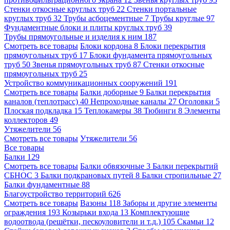
Стенки откосные круглых труб
22
Стенки портальные
круглых труб
32
Трубы асбоцементные
7
Трубы круглые
97
Фундаментные блоки и плиты круглых труб
39
Трубы прямоугольные и изделия к ним
187
Смотреть все товары
Блоки кордона
8
Блоки перекрытия
прямоугольных труб
17
Блоки фундамента прямоугольных
труб
50
Звенья прямоугольных труб
87
Стенки откосные
прямоугольных труб
25
Устройство коммуникационных сооружений
191
Смотреть все товары
Балки доборные
9
Балки перекрытия
каналов (теплотрасс)
40
Непроходные каналы
27
Оголовки
5
Плоская подкладка
15
Теплокамеры
38
Тюбинги
8
Элементы
коллекторов
49
Утяжелители
56
Смотреть все товары
Утяжелители
56
Все товары
Балки
129
Смотреть все товары
Балки обвязочные
3
Балки перекрытий
СБНОС
3
Балки подкрановых путей
8
Балки стропильные
27
Балки фундаментные
88
Благоустройство территорий
626
Смотреть все товары
Вазоны
118
Заборы и другие элементы
ограждения
193
Козырьки входа
13
Комплектующие
водоотвода (решётки, пескоуловители и т.д.)
105
Скамьи
12