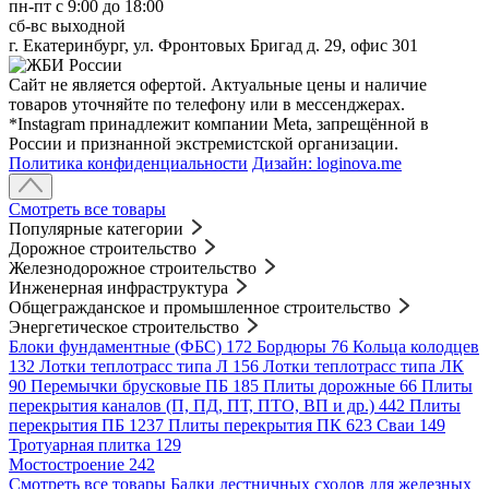
пн-пт c 9:00 до 18:00
сб-вс выходной
г. Екатеринбург, ул. Фронтовых Бригад д. 29, офис 301
Сайт не является офертой. Актуальные цены и наличие
товаров уточняйте по телефону или в мессенджерах.
*Instagram принадлежит компании Meta, запрещённой в
России и признанной экстремистской организации.
Политика конфиденциальности
Дизайн: loginova.me
Смотреть все товары
Популярные категории
Дорожное строительство
Железнодорожное строительство
Инженерная инфраструктура
Общегражданское и промышленное строительство
Энергетическое строительство
Блоки фундаментные (ФБС)
172
Бордюры
76
Кольца колодцев
132
Лотки теплотрасс типа Л
156
Лотки теплотрасс типа ЛК
90
Перемычки брусковые ПБ
185
Плиты дорожные
66
Плиты
перекрытия каналов (П, ПД, ПТ, ПТО, ВП и др.)
442
Плиты
перекрытия ПБ
1237
Плиты перекрытия ПК
623
Сваи
149
Тротуарная плитка
129
Мостостроение
242
Смотреть все товары
Балки лестничных сходов для железных