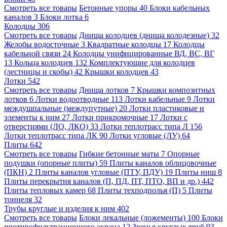
Смотреть все товары
Бетонные упоры
40
Блоки кабельных
каналов
3
Блоки лотка
6
Колодцы
306
Смотреть все товары
Днища колодцев (днища колодезные)
32
Желобы водосточные
3
Квадратные колодцы
17
Колодцы
кабельной связи
24
Колодцы унифицированные ВД, ВС, ВГ
13
Кольца колодцев
132
Комплектующие для колодцев
(лестницы и скобы)
42
Крышки колодцев
43
Лотки
542
Смотреть все товары
Днища лотков
7
Крышки композитных
лотков
6
Лотки водоотводные
113
Лотки кабельные
9
Лотки
междушпальные (междупутные)
20
Лотки пластиковые и
элементы к ним
27
Лотки прикромочные
17
Лотки с
отверстиями (ЛО, ЛКО)
33
Лотки теплотрасс типа Л
156
Лотки теплотрасс типа ЛК
90
Лотки угловые (ЛУ)
64
Плиты
642
Смотреть все товары
Гибкие бетонные маты
7
Опорные
подушки (опорные плиты)
59
Плиты каналов облицовочные
(ПКН)
2
Плиты каналов угловые (ПТУ, ПДУ)
19
Плиты ниш
8
Плиты перекрытия каналов (П, ПД, ПТ, ПТО, ВП и др.)
442
Плиты тепловых камер
68
Плиты техподполья (П)
5
Плиты
тоннеля
32
Трубы круглые и изделия к ним
402
Смотреть все товары
Блоки лекальные (ложементы)
100
Блоки
противофильтрационного экрана
12
Звенья круглых труб
93