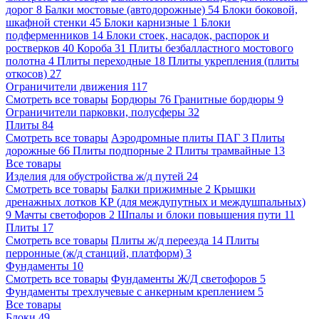
дорог
8
Балки мостовые (автодорожные)
54
Блоки боковой,
шкафной стенки
45
Блоки карнизные
1
Блоки
подферменников
14
Блоки стоек, насадок, распорок и
ростверков
40
Короба
31
Плиты безбалластного мостового
полотна
4
Плиты переходные
18
Плиты укрепления (плиты
откосов)
27
Ограничители движения
117
Смотреть все товары
Бордюры
76
Гранитные бордюры
9
Ограничители парковки, полусферы
32
Плиты
84
Смотреть все товары
Аэродромные плиты ПАГ
3
Плиты
дорожные
66
Плиты подпорные
2
Плиты трамвайные
13
Все товары
Изделия для обустройства ж/д путей
24
Смотреть все товары
Балки прижимные
2
Крышки
дренажных лотков КР (для междупутных и междушпальных)
9
Мачты светофоров
2
Шпалы и блоки повышения пути
11
Плиты
17
Смотреть все товары
Плиты ж/д переезда
14
Плиты
перронные (ж/д станций, платформ)
3
Фундаменты
10
Смотреть все товары
Фундаменты Ж/Д светофоров
5
Фундаменты трехлучевые с анкерным креплением
5
Все товары
Блоки
49