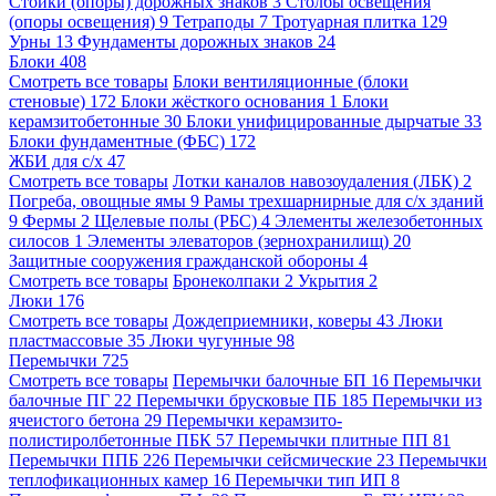
Стойки (опоры) дорожных знаков
3
Столбы освещения
(опоры освещения)
9
Тетраподы
7
Тротуарная плитка
129
Урны
13
Фундаменты дорожных знаков
24
Блоки
408
Смотреть все товары
Блоки вентиляционные (блоки
стеновые)
172
Блоки жёсткого основания
1
Блоки
керамзитобетонные
30
Блоки унифицированные дырчатые
33
Блоки фундаментные (ФБС)
172
ЖБИ для с/х
47
Смотреть все товары
Лотки каналов навозоудаления (ЛБК)
2
Погреба, овощные ямы
9
Рамы трехшарнирные для с/х зданий
9
Фермы
2
Щелевые полы (РБС)
4
Элементы железобетонных
силосов
1
Элементы элеваторов (зернохранилищ)
20
Защитные сооружения гражданской обороны
4
Смотреть все товары
Бронеколпаки
2
Укрытия
2
Люки
176
Смотреть все товары
Дождеприемники, коверы
43
Люки
пластмассовые
35
Люки чугунные
98
Перемычки
725
Смотреть все товары
Перемычки балочные БП
16
Перемычки
балочные ПГ
22
Перемычки брусковые ПБ
185
Перемычки из
ячеистого бетона
29
Перемычки керамзито-
полистиролбетонные ПБК
57
Перемычки плитные ПП
81
Перемычки ППБ
226
Перемычки сейсмические
23
Перемычки
теплофикационных камер
16
Перемычки тип ИП
8