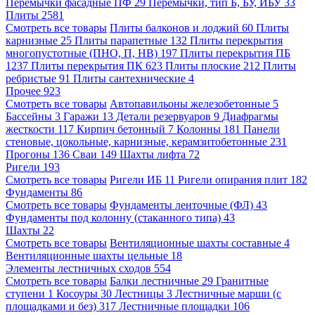
Перемычки фасадные ПФ
29
Перемычки, тип Б, БУ, ИБУ
33
Плиты
2581
Смотреть все товары
Плиты балконов и лоджий
60
Плиты
карнизные
25
Плиты парапетные
132
Плиты перекрытия
многопустотные (ПНО, П, НВ)
197
Плиты перекрытия ПБ
1237
Плиты перекрытия ПК
623
Плиты плоские
212
Плиты
ребристые
91
Плиты сантехнические
4
Прочее
923
Смотреть все товары
Автопавильоны железобетонные
5
Бассейны
3
Гаражи
13
Детали резервуаров
9
Диафрагмы
жесткости
117
Кирпич бетонный
7
Колонны
181
Панели
стеновые, цокольные, карнизные, керамзитобетонные
231
Прогоны
136
Сваи
149
Шахты лифта
72
Ригели
193
Смотреть все товары
Ригели ИБ
11
Ригели опирания плит
182
Фундаменты
86
Смотреть все товары
Фундаменты ленточные (ФЛ)
43
Фундаменты под колонну (стаканного типа)
43
Шахты
22
Смотреть все товары
Вентиляционные шахты составные
4
Вентиляционные шахты цельные
18
Элементы лестничных сходов
554
Смотреть все товары
Балки лестничные
29
Гранитные
ступени
1
Косоуры
30
Лестницы
3
Лестничные марши (с
площадками и без)
317
Лестничные площадки
106