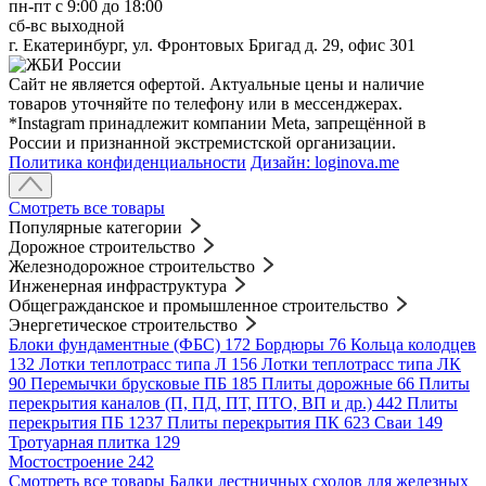
пн-пт c 9:00 до 18:00
сб-вс выходной
г. Екатеринбург, ул. Фронтовых Бригад д. 29, офис 301
Сайт не является офертой. Актуальные цены и наличие
товаров уточняйте по телефону или в мессенджерах.
*Instagram принадлежит компании Meta, запрещённой в
России и признанной экстремистской организации.
Политика конфиденциальности
Дизайн: loginova.me
Смотреть все товары
Популярные категории
Дорожное строительство
Железнодорожное строительство
Инженерная инфраструктура
Общегражданское и промышленное строительство
Энергетическое строительство
Блоки фундаментные (ФБС)
172
Бордюры
76
Кольца колодцев
132
Лотки теплотрасс типа Л
156
Лотки теплотрасс типа ЛК
90
Перемычки брусковые ПБ
185
Плиты дорожные
66
Плиты
перекрытия каналов (П, ПД, ПТ, ПТО, ВП и др.)
442
Плиты
перекрытия ПБ
1237
Плиты перекрытия ПК
623
Сваи
149
Тротуарная плитка
129
Мостостроение
242
Смотреть все товары
Балки лестничных сходов для железных