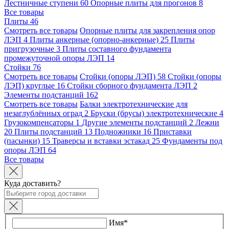
Лестничные ступени
60
Опорные плиты для прогонов
8
Все товары
Плиты
46
Смотреть все товары
Опорные плиты для закрепления опор
ЛЭП
4
Плиты анкерные (опорно-анкерные)
25
Плиты
пригрузочные
3
Плиты составного фундамента
промежуточной опоры ЛЭП
14
Стойки
76
Смотреть все товары
Стойки (опоры ЛЭП)
58
Стойки (опоры
ЛЭП) круглые
16
Стойки сборного фундамента ЛЭП
2
Элементы подстанций
162
Смотреть все товары
Балки электротехнические для
незаглублённых оград
2
Бруски (брусы) электротехнические
4
Грузокомпенсаторы
1
Другие элементы подстанций
2
Лежни
20
Плиты подстанций
13
Подножники
16
Приставки
(пасынки)
15
Траверсы и вставки эстакад
25
Фундаменты под
опоры ЛЭП
64
Все товары
Куда доставить?
Имя*