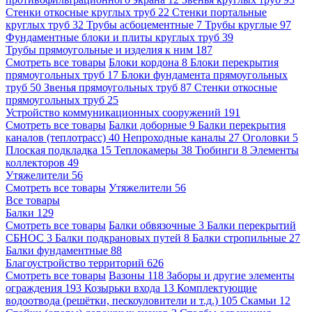
Стенки откосные круглых труб
22
Стенки портальные
круглых труб
32
Трубы асбоцементные
7
Трубы круглые
97
Фундаментные блоки и плиты круглых труб
39
Трубы прямоугольные и изделия к ним
187
Смотреть все товары
Блоки кордона
8
Блоки перекрытия
прямоугольных труб
17
Блоки фундамента прямоугольных
труб
50
Звенья прямоугольных труб
87
Стенки откосные
прямоугольных труб
25
Устройство коммуникационных сооружений
191
Смотреть все товары
Балки доборные
9
Балки перекрытия
каналов (теплотрасс)
40
Непроходные каналы
27
Оголовки
5
Плоская подкладка
15
Теплокамеры
38
Тюбинги
8
Элементы
коллекторов
49
Утяжелители
56
Смотреть все товары
Утяжелители
56
Все товары
Балки
129
Смотреть все товары
Балки обвязочные
3
Балки перекрытий
СБНОС
3
Балки подкрановых путей
8
Балки стропильные
27
Балки фундаментные
88
Благоустройство территорий
626
Смотреть все товары
Вазоны
118
Заборы и другие элементы
ограждения
193
Козырьки входа
13
Комплектующие
водоотвода (решётки, пескоуловители и т.д.)
105
Скамьи
12