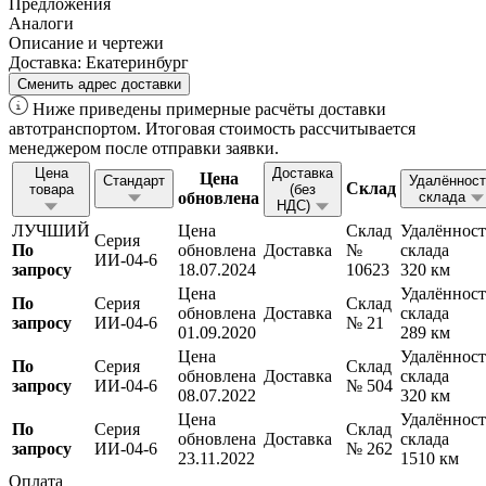
Предложения
Аналоги
Описание и чертежи
Доставка:
Екатеринбург
Сменить адрес доставки
Ниже приведены примерные расчёты доставки
автотранспортом. Итоговая стоимость рассчитывается
менеджером после отправки заявки.
Цена
Доставка
Цена
Стандарт
Удалённост
Склад
товара
(без
обновлена
склада
НДС)
ЛУЧШИЙ
Цена
Склад
Удалённост
Серия
По
обновлена
Доставка
№
склада
ИИ-04-6
запросу
18.07.2024
10623
320 км
Цена
Удалённост
По
Серия
Склад
обновлена
Доставка
склада
запросу
ИИ-04-6
№ 21
01.09.2020
289 км
Цена
Удалённост
По
Серия
Склад
обновлена
Доставка
склада
запросу
ИИ-04-6
№ 504
08.07.2022
320 км
Цена
Удалённост
По
Серия
Склад
обновлена
Доставка
склада
запросу
ИИ-04-6
№ 262
23.11.2022
1510 км
Оплата