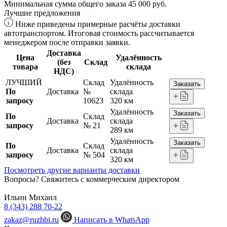
Минимальная сумма общего заказа 45 000 руб.
Лучшие предложения
Ниже приведены примерные расчёты доставки
автотранспортом. Итоговая стоимость рассчитывается
менеджером после отправки заявки.
Доставка
Цена
Удалённость
(без
Склад
товара
склада
НДС)
ЛУЧШИЙ
Склад
Удалённость
Заказать
По
Доставка
№
склада
запросу
10623
320 км
Удалённость
Заказать
По
Склад
Доставка
склада
запросу
№ 21
289 км
Удалённость
Заказать
По
Склад
Доставка
склада
запросу
№ 504
320 км
Посмотреть другие варианты доставки
Вопросы? Свяжитесь с коммерческим директором
Ильин Михаил
8 (343) 288 70-22
zakaz@ruzhbi.ru
Написать в WhatsApp