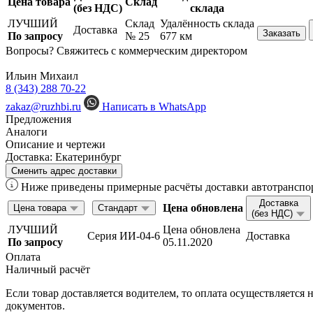
Цена товара
Склад
(без НДС)
склада
ЛУЧШИЙ
Склад
Удалённость склада
Доставка
Заказать
По запросу
№ 25
677 км
Вопросы? Свяжитесь с коммерческим директором
Ильин Михаил
8 (343) 288 70-22
zakaz@ruzhbi.ru
Написать в WhatsApp
Предложения
Аналоги
Описание и чертежи
Доставка:
Екатеринбург
Сменить адрес доставки
Ниже приведены примерные расчёты доставки автотранспор
Доставка
Цена обновлена
Цена товара
Стандарт
(без НДС)
ЛУЧШИЙ
Цена обновлена
Серия ИИ-04-6
Доставка
По запросу
05.11.2020
Оплата
Наличный расчёт
Если товар доставляется водителем, то оплата осуществляетс
документов.