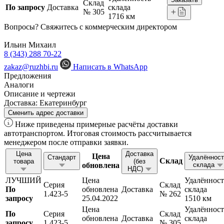
Склад
По запросу
Доставка
склада
№ 305
1716 км
Вопросы? Свяжитесь с коммерческим директором
Ильин Михаил
8 (343) 288 70-22
zakaz@ruzhbi.ru
Написать в WhatsApp
Предложения
Аналоги
Описание и чертежи
Доставка:
Екатеринбург
Сменить адрес доставки
Ниже приведены примерные расчёты доставки
автотранспортом. Итоговая стоимость рассчитывается
менеджером после отправки заявки.
Цена
Доставка
Цена
Стандарт
Удалённост
Склад
товара
(без
обновлена
склада
НДС)
ЛУЧШИЙ
Цена
Удалённост
Серия
Склад
По
обновлена
Доставка
склада
1.423-5
№ 262
запросу
25.04.2022
1510 км
Цена
Удалённост
По
Серия
Склад
обновлена
Доставка
склада
запросу
1.423-5
№ 305