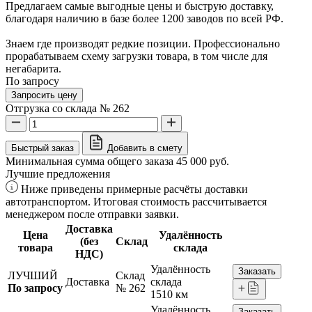
Предлагаем самые выгодные цены и быструю доставку,
благодаря наличию в базе более 1200 заводов по всей РФ.
Знаем где производят редкие позиции. Профессионально
прорабатываем схему загрузки товара, в том числе для
негабарита.
По запросу
Запросить цену
Отгрузка со склада № 262
Быстрый заказ
Добавить в смету
Минимальная сумма общего заказа 45 000 руб.
Лучшие предложения
Ниже приведены примерные расчёты доставки
автотранспортом. Итоговая стоимость рассчитывается
менеджером после отправки заявки.
Доставка
Цена
Удалённость
(без
Склад
товара
склада
НДС)
Удалённость
Заказать
ЛУЧШИЙ
Склад
Доставка
склада
По запросу
№ 262
1510 км
Удалённость
Заказать