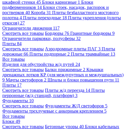
шкафной стенки
45
Блоки карнизные
1
Блоки
подферменников
14
Блоки стоек, насадок, распорок и
ростверков
40
Короба
31
Плиты безбалластного мостового
полотна
4
Плиты переходные
18
Плиты укрепления (плиты
откосов)
27
Ограничители движения
117
Смотреть все товары
Бордюры
76
Гранитные бордюры
9
Ограничители парковки, полусферы
32
Плиты
84
Смотреть все товары
Аэродромные плиты ПАГ
3
Плиты
дорожные
66
Плиты подпорные
2
Плиты трамвайные
13
Все товары
Изделия для обустройства ж/д путей
24
Смотреть все товары
Балки прижимные
2
Крышки
дренажных лотков КР (для междупутных и междушпальных)
9
Мачты светофоров
2
Шпалы и блоки повышения пути
11
Плиты
17
Смотреть все товары
Плиты ж/д переезда
14
Плиты
перронные (ж/д станций, платформ)
3
Фундаменты
10
Смотреть все товары
Фундаменты Ж/Д светофоров
5
Фундаменты трехлучевые с анкерным креплением
5
Все товары
Блоки
49
Смотреть все товары
Бетонные упоры
40
Блоки кабельных