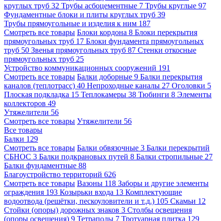
круглых труб
32
Трубы асбоцементные
7
Трубы круглые
97
Фундаментные блоки и плиты круглых труб
39
Трубы прямоугольные и изделия к ним
187
Смотреть все товары
Блоки кордона
8
Блоки перекрытия
прямоугольных труб
17
Блоки фундамента прямоугольных
труб
50
Звенья прямоугольных труб
87
Стенки откосные
прямоугольных труб
25
Устройство коммуникационных сооружений
191
Смотреть все товары
Балки доборные
9
Балки перекрытия
каналов (теплотрасс)
40
Непроходные каналы
27
Оголовки
5
Плоская подкладка
15
Теплокамеры
38
Тюбинги
8
Элементы
коллекторов
49
Утяжелители
56
Смотреть все товары
Утяжелители
56
Все товары
Балки
129
Смотреть все товары
Балки обвязочные
3
Балки перекрытий
СБНОС
3
Балки подкрановых путей
8
Балки стропильные
27
Балки фундаментные
88
Благоустройство территорий
626
Смотреть все товары
Вазоны
118
Заборы и другие элементы
ограждения
193
Козырьки входа
13
Комплектующие
водоотвода (решётки, пескоуловители и т.д.)
105
Скамьи
12
Стойки (опоры) дорожных знаков
3
Столбы освещения
(опоры освещения)
9
Тетраподы
7
Тротуарная плитка
129