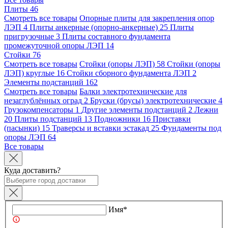
Плиты
46
Смотреть все товары
Опорные плиты для закрепления опор
ЛЭП
4
Плиты анкерные (опорно-анкерные)
25
Плиты
пригрузочные
3
Плиты составного фундамента
промежуточной опоры ЛЭП
14
Стойки
76
Смотреть все товары
Стойки (опоры ЛЭП)
58
Стойки (опоры
ЛЭП) круглые
16
Стойки сборного фундамента ЛЭП
2
Элементы подстанций
162
Смотреть все товары
Балки электротехнические для
незаглублённых оград
2
Бруски (брусы) электротехнические
4
Грузокомпенсаторы
1
Другие элементы подстанций
2
Лежни
20
Плиты подстанций
13
Подножники
16
Приставки
(пасынки)
15
Траверсы и вставки эстакад
25
Фундаменты под
опоры ЛЭП
64
Все товары
Куда доставить?
Имя*