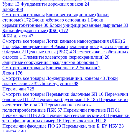
Урны
13
Фундаменты дорожных знаков
24
Блоки
408
Смотреть все товары
Блоки вентиляционные (блоки
стеновые)
172
Блоки жёсткого основания
1
Блоки
керамзитобетонные
30
Блоки унифицированные дырчатые
33
Блоки фундаментные (ФБС)
172
ЖБИ для с/х
47
Смотреть все товары
Лотки каналов навозоудаления (ЛБК)
2
Погреба, овощные ямы
9
Рамы трехшарнирные для с/х зданий
9
Фермы
2
Щелевые полы (РБС)
4
Элементы железобетонных
силосов
1
Элементы элеваторов (зернохранилищ)
20
Защитные сооружения гражданской обороны
4
Смотреть все товары
Бронеколпаки
2
Укрытия
2
Люки
176
Смотреть все товары
Дождеприемники, коверы
43
Люки
пластмассовые
35
Люки чугунные
98
Перемычки
725
Смотреть все товары
Перемычки балочные БП
16
Перемычки
балочные ПГ
22
Перемычки брусковые ПБ
185
Перемычки из
ячеистого бетона
29
Перемычки керамзито-
полистиролбетонные ПБК
57
Перемычки плитные ПП
81
Перемычки ППБ
226
Перемычки сейсмические
23
Перемычки
теплофикационных камер
16
Перемычки тип ИП
8
Перемычки фасадные ПФ
29
Перемычки, тип Б, БУ, ИБУ
33
Плиты
2581