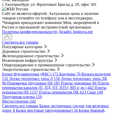
г. Екатеринбург, ул. Фронтовых Бригад д. 29, офис 301
Сайт не является офертой. Актуальные цены и наличие
товаров уточняйте по телефону или в мессенджерах.
*Instagram принадлежит компании Meta, запрещённой в
России и признанной экстремистской организации.
Политика конфиденциальности
Дизайн: loginova.me
Смотреть все товары
Популярные категории
Дорожное строительство
Железнодорожное строительство
Инженерная инфраструктура
Общегражданское и промышленное строительство
Энергетическое строительство
Блоки фундаментные (ФБС)
172
Бордюры
76
Кольца колодцев
132
Лотки теплотрасс типа Л
156
Лотки теплотрасс типа ЛК
90
Перемычки брусковые ПБ
185
Плиты дорожные
66
Плиты
перекрытия каналов (П, ПД, ПТ, ПТО, ВП и др.)
442
Плиты
перекрытия ПБ
1237
Плиты перекрытия ПК
623
Сваи
149
Тротуарная плитка
129
Мостостроение
242
Смотреть все товары
Балки лестничных сходов для железных
дорог
8
Балки мостовые (автодорожные)
54
Блоки боковой,