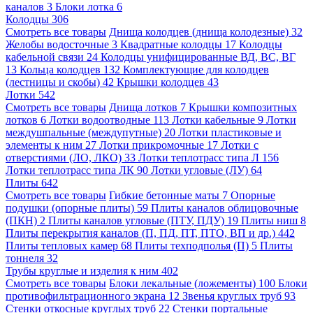
каналов
3
Блоки лотка
6
Колодцы
306
Смотреть все товары
Днища колодцев (днища колодезные)
32
Желобы водосточные
3
Квадратные колодцы
17
Колодцы
кабельной связи
24
Колодцы унифицированные ВД, ВС, ВГ
13
Кольца колодцев
132
Комплектующие для колодцев
(лестницы и скобы)
42
Крышки колодцев
43
Лотки
542
Смотреть все товары
Днища лотков
7
Крышки композитных
лотков
6
Лотки водоотводные
113
Лотки кабельные
9
Лотки
междушпальные (междупутные)
20
Лотки пластиковые и
элементы к ним
27
Лотки прикромочные
17
Лотки с
отверстиями (ЛО, ЛКО)
33
Лотки теплотрасс типа Л
156
Лотки теплотрасс типа ЛК
90
Лотки угловые (ЛУ)
64
Плиты
642
Смотреть все товары
Гибкие бетонные маты
7
Опорные
подушки (опорные плиты)
59
Плиты каналов облицовочные
(ПКН)
2
Плиты каналов угловые (ПТУ, ПДУ)
19
Плиты ниш
8
Плиты перекрытия каналов (П, ПД, ПТ, ПТО, ВП и др.)
442
Плиты тепловых камер
68
Плиты техподполья (П)
5
Плиты
тоннеля
32
Трубы круглые и изделия к ним
402
Смотреть все товары
Блоки лекальные (ложементы)
100
Блоки
противофильтрационного экрана
12
Звенья круглых труб
93
Стенки откосные круглых труб
22
Стенки портальные