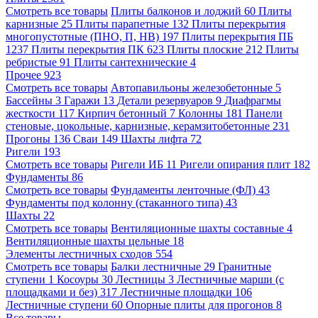
Смотреть все товары
Плиты балконов и лоджий
60
Плиты
карнизные
25
Плиты парапетные
132
Плиты перекрытия
многопустотные (ПНО, П, НВ)
197
Плиты перекрытия ПБ
1237
Плиты перекрытия ПК
623
Плиты плоские
212
Плиты
ребристые
91
Плиты сантехнические
4
Прочее
923
Смотреть все товары
Автопавильоны железобетонные
5
Бассейны
3
Гаражи
13
Детали резервуаров
9
Диафрагмы
жесткости
117
Кирпич бетонный
7
Колонны
181
Панели
стеновые, цокольные, карнизные, керамзитобетонные
231
Прогоны
136
Сваи
149
Шахты лифта
72
Ригели
193
Смотреть все товары
Ригели ИБ
11
Ригели опирания плит
182
Фундаменты
86
Смотреть все товары
Фундаменты ленточные (ФЛ)
43
Фундаменты под колонну (стаканного типа)
43
Шахты
22
Смотреть все товары
Вентиляционные шахты составные
4
Вентиляционные шахты цельные
18
Элементы лестничных сходов
554
Смотреть все товары
Балки лестничные
29
Гранитные
ступени
1
Косоуры
30
Лестницы
3
Лестничные марши (с
площадками и без)
317
Лестничные площадки
106
Лестничные ступени
60
Опорные плиты для прогонов
8
Все товары