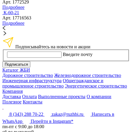
Арт. 1772529
Подробнее
К-60-21
Арт. 17716563
Подробнее
Подписывайтесь на новости и акции
Введите почту
Подписаться
Каталог ЖБИ
Дорожное строительство
Железнодорожное строительство
Инженерная инфраструктура
Общегражданское и
промышленное строительство
Энергетическое строительство
Компания
Доставка
Оплата
Выполненные проекты
О компании
Полезное
Контакты
8 (343) 288 70-22
zakaz@ruzhbi.ru
Написать в
WhatsApp
Перейти в Instagram*
пн-пт c 9:00 до 18:00
сб-вс выходной