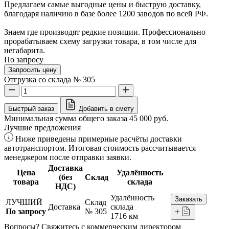
Предлагаем самые выгодные цены и быструю доставку,
благодаря наличию в базе более 1200 заводов по всей РФ.
Знаем где производят редкие позиции. Профессионально
прорабатываем схему загрузки товара, в том числе для
негабарита.
По запросу
Запросить цену
Отгрузка со склада № 305
Быстрый заказ
Добавить в смету
Минимальная сумма общего заказа 45 000 руб.
Лучшие предложения
Ниже приведены примерные расчёты доставки
автотранспортом. Итоговая стоимость рассчитывается
менеджером после отправки заявки.
Доставка
Цена
Удалённость
(без
Склад
товара
склада
НДС)
Удалённость
Заказать
ЛУЧШИЙ
Склад
Доставка
склада
По запросу
№ 305
1716 км
Вопросы? Свяжитесь с коммерческим директором