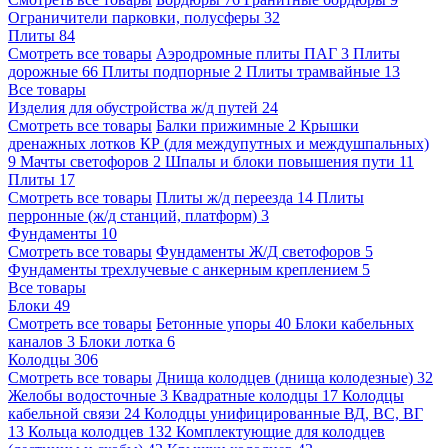
Ограничители парковки, полусферы
32
Плиты
84
Смотреть все товары
Аэродромные плиты ПАГ
3
Плиты
дорожные
66
Плиты подпорные
2
Плиты трамвайные
13
Все товары
Изделия для обустройства ж/д путей
24
Смотреть все товары
Балки прижимные
2
Крышки
дренажных лотков КР (для междупутных и междушпальных)
9
Мачты светофоров
2
Шпалы и блоки повышения пути
11
Плиты
17
Смотреть все товары
Плиты ж/д переезда
14
Плиты
перронные (ж/д станций, платформ)
3
Фундаменты
10
Смотреть все товары
Фундаменты Ж/Д светофоров
5
Фундаменты трехлучевые с анкерным креплением
5
Все товары
Блоки
49
Смотреть все товары
Бетонные упоры
40
Блоки кабельных
каналов
3
Блоки лотка
6
Колодцы
306
Смотреть все товары
Днища колодцев (днища колодезные)
32
Желобы водосточные
3
Квадратные колодцы
17
Колодцы
кабельной связи
24
Колодцы унифицированные ВД, ВС, ВГ
13
Кольца колодцев
132
Комплектующие для колодцев