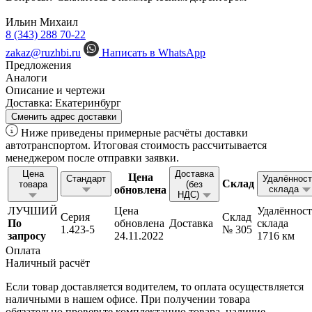
Ильин Михаил
8 (343) 288 70-22
zakaz@ruzhbi.ru
Написать в WhatsApp
Предложения
Аналоги
Описание и чертежи
Доставка:
Екатеринбург
Сменить адрес доставки
Ниже приведены примерные расчёты доставки
автотранспортом. Итоговая стоимость рассчитывается
менеджером после отправки заявки.
Цена
Доставка
Цена
Стандарт
Удалённост
Склад
товара
(без
обновлена
склада
НДС)
ЛУЧШИЙ
Цена
Удалённост
Серия
Склад
По
обновлена
Доставка
склада
1.423-5
№ 305
запросу
24.11.2022
1716 км
Оплата
Наличный расчёт
Если товар доставляется водителем, то оплата осуществляется
наличными в нашем офисе. При получении товара
обязательно проверьте комплектацию товара, наличие