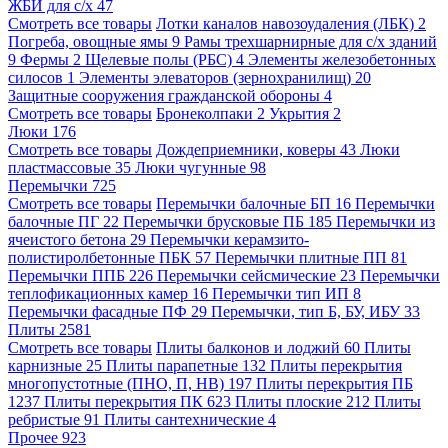
ЖБИ для с/х
47
Смотреть все товары
Лотки каналов навозоудаления (ЛБК)
2
Погреба, овощные ямы
9
Рамы трехшарнирные для с/х зданий
9
Фермы
2
Щелевые полы (РБС)
4
Элементы железобетонных
силосов
1
Элементы элеваторов (зернохранилищ)
20
Защитные сооружения гражданской обороны
4
Смотреть все товары
Бронеколпаки
2
Укрытия
2
Люки
176
Смотреть все товары
Дождеприемники, коверы
43
Люки
пластмассовые
35
Люки чугунные
98
Перемычки
725
Смотреть все товары
Перемычки балочные БП
16
Перемычки
балочные ПГ
22
Перемычки брусковые ПБ
185
Перемычки из
ячеистого бетона
29
Перемычки керамзито-
полистиролбетонные ПБК
57
Перемычки плитные ПП
81
Перемычки ППБ
226
Перемычки сейсмические
23
Перемычки
теплофикационных камер
16
Перемычки тип ИП
8
Перемычки фасадные ПФ
29
Перемычки, тип Б, БУ, ИБУ
33
Плиты
2581
Смотреть все товары
Плиты балконов и лоджий
60
Плиты
карнизные
25
Плиты парапетные
132
Плиты перекрытия
многопустотные (ПНО, П, НВ)
197
Плиты перекрытия ПБ
1237
Плиты перекрытия ПК
623
Плиты плоские
212
Плиты
ребристые
91
Плиты сантехнические
4
Прочее
923