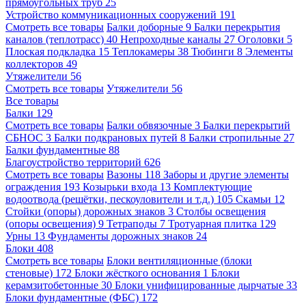
прямоугольных труб
25
Устройство коммуникационных сооружений
191
Смотреть все товары
Балки доборные
9
Балки перекрытия
каналов (теплотрасс)
40
Непроходные каналы
27
Оголовки
5
Плоская подкладка
15
Теплокамеры
38
Тюбинги
8
Элементы
коллекторов
49
Утяжелители
56
Смотреть все товары
Утяжелители
56
Все товары
Балки
129
Смотреть все товары
Балки обвязочные
3
Балки перекрытий
СБНОС
3
Балки подкрановых путей
8
Балки стропильные
27
Балки фундаментные
88
Благоустройство территорий
626
Смотреть все товары
Вазоны
118
Заборы и другие элементы
ограждения
193
Козырьки входа
13
Комплектующие
водоотвода (решётки, пескоуловители и т.д.)
105
Скамьи
12
Стойки (опоры) дорожных знаков
3
Столбы освещения
(опоры освещения)
9
Тетраподы
7
Тротуарная плитка
129
Урны
13
Фундаменты дорожных знаков
24
Блоки
408
Смотреть все товары
Блоки вентиляционные (блоки
стеновые)
172
Блоки жёсткого основания
1
Блоки
керамзитобетонные
30
Блоки унифицированные дырчатые
33
Блоки фундаментные (ФБС)
172