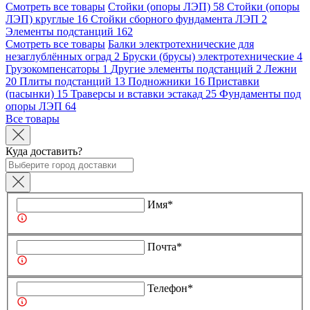
Смотреть все товары
Стойки (опоры ЛЭП)
58
Стойки (опоры
ЛЭП) круглые
16
Стойки сборного фундамента ЛЭП
2
Элементы подстанций
162
Смотреть все товары
Балки электротехнические для
незаглублённых оград
2
Бруски (брусы) электротехнические
4
Грузокомпенсаторы
1
Другие элементы подстанций
2
Лежни
20
Плиты подстанций
13
Подножники
16
Приставки
(пасынки)
15
Траверсы и вставки эстакад
25
Фундаменты под
опоры ЛЭП
64
Все товары
Куда доставить?
Имя*
Почта*
Телефон*