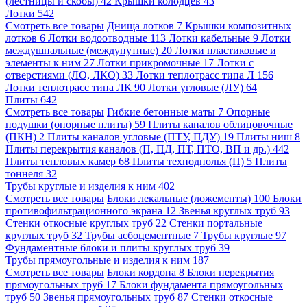
(лестницы и скобы)
42
Крышки колодцев
43
Лотки
542
Смотреть все товары
Днища лотков
7
Крышки композитных
лотков
6
Лотки водоотводные
113
Лотки кабельные
9
Лотки
междушпальные (междупутные)
20
Лотки пластиковые и
элементы к ним
27
Лотки прикромочные
17
Лотки с
отверстиями (ЛО, ЛКО)
33
Лотки теплотрасс типа Л
156
Лотки теплотрасс типа ЛК
90
Лотки угловые (ЛУ)
64
Плиты
642
Смотреть все товары
Гибкие бетонные маты
7
Опорные
подушки (опорные плиты)
59
Плиты каналов облицовочные
(ПКН)
2
Плиты каналов угловые (ПТУ, ПДУ)
19
Плиты ниш
8
Плиты перекрытия каналов (П, ПД, ПТ, ПТО, ВП и др.)
442
Плиты тепловых камер
68
Плиты техподполья (П)
5
Плиты
тоннеля
32
Трубы круглые и изделия к ним
402
Смотреть все товары
Блоки лекальные (ложементы)
100
Блоки
противофильтрационного экрана
12
Звенья круглых труб
93
Стенки откосные круглых труб
22
Стенки портальные
круглых труб
32
Трубы асбоцементные
7
Трубы круглые
97
Фундаментные блоки и плиты круглых труб
39
Трубы прямоугольные и изделия к ним
187
Смотреть все товары
Блоки кордона
8
Блоки перекрытия
прямоугольных труб
17
Блоки фундамента прямоугольных
труб
50
Звенья прямоугольных труб
87
Стенки откосные