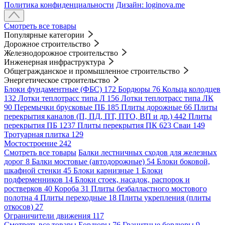
Политика конфиденциальности
Дизайн: loginova.me
Смотреть все товары
Популярные категории
Дорожное строительство
Железнодорожное строительство
Инженерная инфраструктура
Общегражданское и промышленное строительство
Энергетическое строительство
Блоки фундаментные (ФБС)
172
Бордюры
76
Кольца колодцев
132
Лотки теплотрасс типа Л
156
Лотки теплотрасс типа ЛК
90
Перемычки брусковые ПБ
185
Плиты дорожные
66
Плиты
перекрытия каналов (П, ПД, ПТ, ПТО, ВП и др.)
442
Плиты
перекрытия ПБ
1237
Плиты перекрытия ПК
623
Сваи
149
Тротуарная плитка
129
Мостостроение
242
Смотреть все товары
Балки лестничных сходов для железных
дорог
8
Балки мостовые (автодорожные)
54
Блоки боковой,
шкафной стенки
45
Блоки карнизные
1
Блоки
подферменников
14
Блоки стоек, насадок, распорок и
ростверков
40
Короба
31
Плиты безбалластного мостового
полотна
4
Плиты переходные
18
Плиты укрепления (плиты
откосов)
27
Ограничители движения
117
Смотреть все товары
Бордюры
76
Гранитные бордюры
9