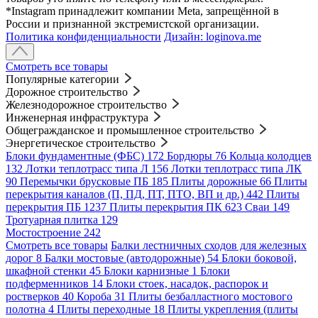
*Instagram принадлежит компании Meta, запрещённой в
России и признанной экстремистской организации.
Политика конфиденциальности
Дизайн: loginova.me
Смотреть все товары
Популярные категории
Дорожное строительство
Железнодорожное строительство
Инженерная инфраструктура
Общегражданское и промышленное строительство
Энергетическое строительство
Блоки фундаментные (ФБС)
172
Бордюры
76
Кольца колодцев
132
Лотки теплотрасс типа Л
156
Лотки теплотрасс типа ЛК
90
Перемычки брусковые ПБ
185
Плиты дорожные
66
Плиты
перекрытия каналов (П, ПД, ПТ, ПТО, ВП и др.)
442
Плиты
перекрытия ПБ
1237
Плиты перекрытия ПК
623
Сваи
149
Тротуарная плитка
129
Мостостроение
242
Смотреть все товары
Балки лестничных сходов для железных
дорог
8
Балки мостовые (автодорожные)
54
Блоки боковой,
шкафной стенки
45
Блоки карнизные
1
Блоки
подферменников
14
Блоки стоек, насадок, распорок и
ростверков
40
Короба
31
Плиты безбалластного мостового
полотна
4
Плиты переходные
18
Плиты укрепления (плиты