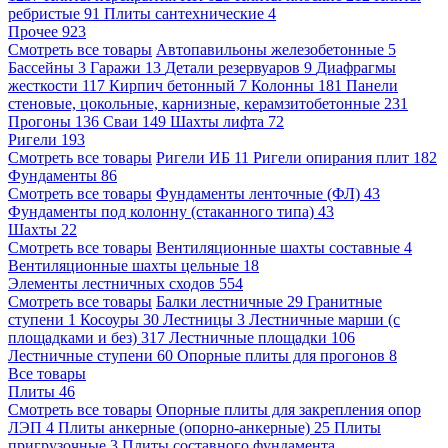
ребристые
91
Плиты сантехнические
4
Прочее
923
Смотреть все товары
Автопавильоны железобетонные
5
Бассейны
3
Гаражи
13
Детали резервуаров
9
Диафрагмы
жесткости
117
Кирпич бетонный
7
Колонны
181
Панели
стеновые, цокольные, карнизные, керамзитобетонные
231
Прогоны
136
Сваи
149
Шахты лифта
72
Ригели
193
Смотреть все товары
Ригели ИБ
11
Ригели опирания плит
182
Фундаменты
86
Смотреть все товары
Фундаменты ленточные (ФЛ)
43
Фундаменты под колонну (стаканного типа)
43
Шахты
22
Смотреть все товары
Вентиляционные шахты составные
4
Вентиляционные шахты цельные
18
Элементы лестничных сходов
554
Смотреть все товары
Балки лестничные
29
Гранитные
ступени
1
Косоуры
30
Лестницы
3
Лестничные марши (с
площадками и без)
317
Лестничные площадки
106
Лестничные ступени
60
Опорные плиты для прогонов
8
Все товары
Плиты
46
Смотреть все товары
Опорные плиты для закрепления опор
ЛЭП
4
Плиты анкерные (опорно-анкерные)
25
Плиты
пригрузочные
3
Плиты составного фундамента