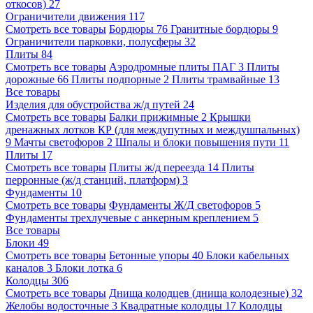
откосов)
27
Ограничители движения
117
Смотреть все товары
Бордюры
76
Гранитные бордюры
9
Ограничители парковки, полусферы
32
Плиты
84
Смотреть все товары
Аэродромные плиты ПАГ
3
Плиты
дорожные
66
Плиты подпорные
2
Плиты трамвайные
13
Все товары
Изделия для обустройства ж/д путей
24
Смотреть все товары
Балки прижимные
2
Крышки
дренажных лотков КР (для междупутных и междушпальных)
9
Мачты светофоров
2
Шпалы и блоки повышения пути
11
Плиты
17
Смотреть все товары
Плиты ж/д переезда
14
Плиты
перронные (ж/д станций, платформ)
3
Фундаменты
10
Смотреть все товары
Фундаменты Ж/Д светофоров
5
Фундаменты трехлучевые с анкерным креплением
5
Все товары
Блоки
49
Смотреть все товары
Бетонные упоры
40
Блоки кабельных
каналов
3
Блоки лотка
6
Колодцы
306
Смотреть все товары
Днища колодцев (днища колодезные)
32
Желобы водосточные
3
Квадратные колодцы
17
Колодцы