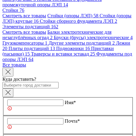
промежуточной опоры ЛЭП
14
Стойки
76
Смотреть все товары
Стойки (опоры ЛЭП)
58
Стойки (опоры
ЛЭП) круглые
16
Стойки сборного фундамента ЛЭП
2
Элементы подстанций
162
Смотреть все товары
Балки электротехнические для
незаглублённых оград
2
Бруски (брусы) электротехнические
4
Грузокомпенсаторы
1
Другие элементы подстанций
2
Лежни
20
Плиты подстанций
13
Подножники
16
Приставки
(пасынки)
15
Траверсы и вставки эстакад
25
Фундаменты под
опоры ЛЭП
64
Все товары
Куда доставить?
Имя*
Почта*