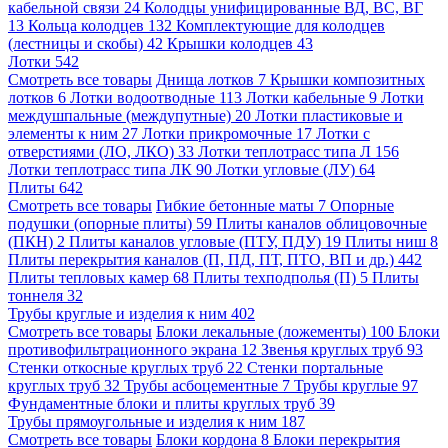
кабельной связи
24
Колодцы унифицированные ВД, ВС, ВГ
13
Кольца колодцев
132
Комплектующие для колодцев
(лестницы и скобы)
42
Крышки колодцев
43
Лотки
542
Смотреть все товары
Днища лотков
7
Крышки композитных
лотков
6
Лотки водоотводные
113
Лотки кабельные
9
Лотки
междушпальные (междупутные)
20
Лотки пластиковые и
элементы к ним
27
Лотки прикромочные
17
Лотки с
отверстиями (ЛО, ЛКО)
33
Лотки теплотрасс типа Л
156
Лотки теплотрасс типа ЛК
90
Лотки угловые (ЛУ)
64
Плиты
642
Смотреть все товары
Гибкие бетонные маты
7
Опорные
подушки (опорные плиты)
59
Плиты каналов облицовочные
(ПКН)
2
Плиты каналов угловые (ПТУ, ПДУ)
19
Плиты ниш
8
Плиты перекрытия каналов (П, ПД, ПТ, ПТО, ВП и др.)
442
Плиты тепловых камер
68
Плиты техподполья (П)
5
Плиты
тоннеля
32
Трубы круглые и изделия к ним
402
Смотреть все товары
Блоки лекальные (ложементы)
100
Блоки
противофильтрационного экрана
12
Звенья круглых труб
93
Стенки откосные круглых труб
22
Стенки портальные
круглых труб
32
Трубы асбоцементные
7
Трубы круглые
97
Фундаментные блоки и плиты круглых труб
39
Трубы прямоугольные и изделия к ним
187
Смотреть все товары
Блоки кордона
8
Блоки перекрытия