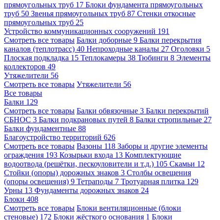
прямоугольных труб
17
Блоки фундамента прямоугольных
труб
50
Звенья прямоугольных труб
87
Стенки откосные
прямоугольных труб
25
Устройство коммуникационных сооружений
191
Смотреть все товары
Балки доборные
9
Балки перекрытия
каналов (теплотрасс)
40
Непроходные каналы
27
Оголовки
5
Плоская подкладка
15
Теплокамеры
38
Тюбинги
8
Элементы
коллекторов
49
Утяжелители
56
Смотреть все товары
Утяжелители
56
Все товары
Балки
129
Смотреть все товары
Балки обвязочные
3
Балки перекрытий
СБНОС
3
Балки подкрановых путей
8
Балки стропильные
27
Балки фундаментные
88
Благоустройство территорий
626
Смотреть все товары
Вазоны
118
Заборы и другие элементы
ограждения
193
Козырьки входа
13
Комплектующие
водоотвода (решётки, пескоуловители и т.д.)
105
Скамьи
12
Стойки (опоры) дорожных знаков
3
Столбы освещения
(опоры освещения)
9
Тетраподы
7
Тротуарная плитка
129
Урны
13
Фундаменты дорожных знаков
24
Блоки
408
Смотреть все товары
Блоки вентиляционные (блоки
стеновые)
172
Блоки жёсткого основания
1
Блоки