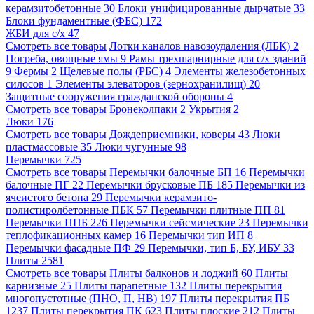
керамзитобетонные
30
Блоки унифицированные дырчатые
33
Блоки фундаментные (ФБС)
172
ЖБИ для с/х
47
Смотреть все товары
Лотки каналов навозоудаления (ЛБК)
2
Погреба, овощные ямы
9
Рамы трехшарнирные для с/х зданий
9
Фермы
2
Щелевые полы (РБС)
4
Элементы железобетонных
силосов
1
Элементы элеваторов (зернохранилищ)
20
Защитные сооружения гражданской обороны
4
Смотреть все товары
Бронеколпаки
2
Укрытия
2
Люки
176
Смотреть все товары
Дождеприемники, коверы
43
Люки
пластмассовые
35
Люки чугунные
98
Перемычки
725
Смотреть все товары
Перемычки балочные БП
16
Перемычки
балочные ПГ
22
Перемычки брусковые ПБ
185
Перемычки из
ячеистого бетона
29
Перемычки керамзито-
полистиролбетонные ПБК
57
Перемычки плитные ПП
81
Перемычки ППБ
226
Перемычки сейсмические
23
Перемычки
теплофикационных камер
16
Перемычки тип ИП
8
Перемычки фасадные ПФ
29
Перемычки, тип Б, БУ, ИБУ
33
Плиты
2581
Смотреть все товары
Плиты балконов и лоджий
60
Плиты
карнизные
25
Плиты парапетные
132
Плиты перекрытия
многопустотные (ПНО, П, НВ)
197
Плиты перекрытия ПБ
1237
Плиты перекрытия ПК
623
Плиты плоские
212
Плиты