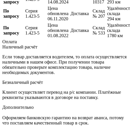
запросу
14.08.2024
10317
293 км
Цена
Удалённост
По
Серия
Склад
обновлена
Доставка
склада
запросу
1.423-5
№ 207
06.11.2020
294 км
Цена
Удалённост
По
Серия
Склад
обновлена
Доставка
склада
запросу
1.423-5
№ 533
01.08.2022
1780 км
Оплата
Наличный расчёт
Если товар доставляется водителем, то оплата осуществляется
наличными в нашем офисе. При получении товара
обязательно проверьте комплектацию товара, наличие
необходимых документов.
Безналичный расчёт
Клиент осуществляет перевод на р/с компании. Платёжные
реквизиты указываются в договоре на поставку.
Дополнительно
Оформляем банковскую гарантию на возврат аванса, потому
что поставляем качественный товар в срок.