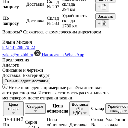
По
Склад
Доставка
склада
запросу
№ 207
294 км
Удалённость
Заказать
По
Склад
Доставка
склада
запросу
№ 533
1780 км
Вопросы? Свяжитесь с коммерческим директором
Ильин Михаил
8 (343) 288 70-22
zakaz@ruzhbi.ru
Написать в WhatsApp
Предложения
Аналоги
Описание и чертежи
Доставка:
Екатеринбург
Сменить адрес доставки
Ниже приведены примерные расчёты доставки
автотранспортом. Итоговая стоимость рассчитывается
менеджером после отправки заявки.
Цена
Доставка
Цена
Стандарт
Удалённост
Склад
товара
(без
обновлена
склада
НДС)
ЛУЧШИЙ
Цена
Склад
Удалённост
Серия
По
обновлена
Доставка
№
склада
1.423-5