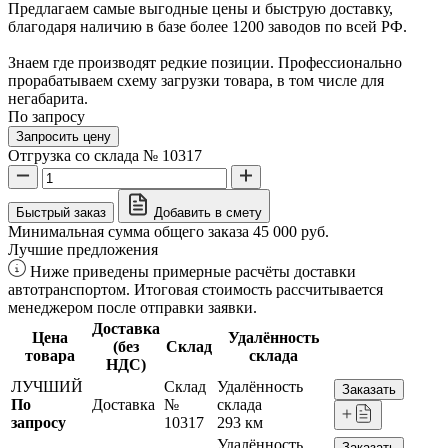
Предлагаем самые выгодные цены и быструю доставку,
благодаря наличию в базе более 1200 заводов по всей РФ.
Знаем где производят редкие позиции. Профессионально
прорабатываем схему загрузки товара, в том числе для
негабарита.
По запросу
Запросить цену
Отгрузка со склада № 10317
Быстрый заказ
Добавить в смету
Минимальная сумма общего заказа 45 000 руб.
Лучшие предложения
Ниже приведены примерные расчёты доставки
автотранспортом. Итоговая стоимость рассчитывается
менеджером после отправки заявки.
Доставка
Цена
Удалённость
(без
Склад
товара
склада
НДС)
ЛУЧШИЙ
Склад
Удалённость
Заказать
По
Доставка
№
склада
запросу
10317
293 км
Удалённость
Заказать