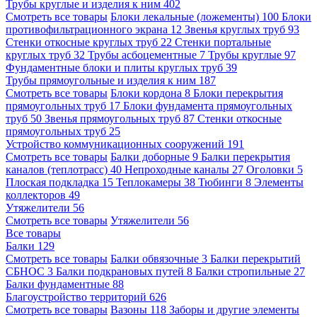
Трубы круглые и изделия к ним
402
Смотреть все товары
Блоки лекальные (ложементы)
100
Блоки
противофильтрационного экрана
12
Звенья круглых труб
93
Стенки откосные круглых труб
22
Стенки портальные
круглых труб
32
Трубы асбоцементные
7
Трубы круглые
97
Фундаментные блоки и плиты круглых труб
39
Трубы прямоугольные и изделия к ним
187
Смотреть все товары
Блоки кордона
8
Блоки перекрытия
прямоугольных труб
17
Блоки фундамента прямоугольных
труб
50
Звенья прямоугольных труб
87
Стенки откосные
прямоугольных труб
25
Устройство коммуникационных сооружений
191
Смотреть все товары
Балки доборные
9
Балки перекрытия
каналов (теплотрасс)
40
Непроходные каналы
27
Оголовки
5
Плоская подкладка
15
Теплокамеры
38
Тюбинги
8
Элементы
коллекторов
49
Утяжелители
56
Смотреть все товары
Утяжелители
56
Все товары
Балки
129
Смотреть все товары
Балки обвязочные
3
Балки перекрытий
СБНОС
3
Балки подкрановых путей
8
Балки стропильные
27
Балки фундаментные
88
Благоустройство территорий
626
Смотреть все товары
Вазоны
118
Заборы и другие элементы