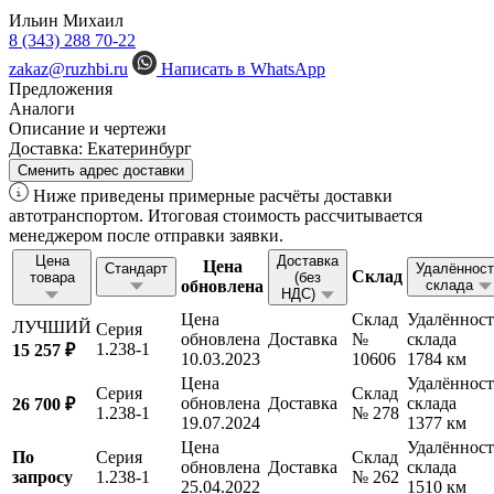
Ильин Михаил
8 (343) 288 70-22
zakaz@ruzhbi.ru
Написать в WhatsApp
Предложения
Аналоги
Описание и чертежи
Доставка:
Екатеринбург
Сменить адрес доставки
Ниже приведены примерные расчёты доставки
автотранспортом. Итоговая стоимость рассчитывается
менеджером после отправки заявки.
Цена
Доставка
Цена
Стандарт
Удалённост
Склад
товара
(без
обновлена
склада
НДС)
Цена
Склад
Удалённост
ЛУЧШИЙ
Серия
обновлена
Доставка
№
склада
1.238-1
15 257 ₽
10.03.2023
10606
1784 км
Цена
Удалённост
Серия
Склад
обновлена
Доставка
склада
26 700 ₽
1.238-1
№ 278
19.07.2024
1377 км
Цена
Удалённост
По
Серия
Склад
обновлена
Доставка
склада
запросу
1.238-1
№ 262
25.04.2022
1510 км