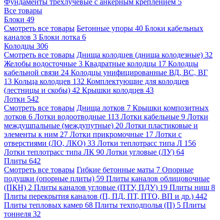
Фундаменты трехлучевые с анкерным креплением
5
Все товары
Блоки
49
Смотреть все товары
Бетонные упоры
40
Блоки кабельных
каналов
3
Блоки лотка
6
Колодцы
306
Смотреть все товары
Днища колодцев (днища колодезные)
32
Желобы водосточные
3
Квадратные колодцы
17
Колодцы
кабельной связи
24
Колодцы унифицированные ВД, ВС, ВГ
13
Кольца колодцев
132
Комплектующие для колодцев
(лестницы и скобы)
42
Крышки колодцев
43
Лотки
542
Смотреть все товары
Днища лотков
7
Крышки композитных
лотков
6
Лотки водоотводные
113
Лотки кабельные
9
Лотки
междушпальные (междупутные)
20
Лотки пластиковые и
элементы к ним
27
Лотки прикромочные
17
Лотки с
отверстиями (ЛО, ЛКО)
33
Лотки теплотрасс типа Л
156
Лотки теплотрасс типа ЛК
90
Лотки угловые (ЛУ)
64
Плиты
642
Смотреть все товары
Гибкие бетонные маты
7
Опорные
подушки (опорные плиты)
59
Плиты каналов облицовочные
(ПКН)
2
Плиты каналов угловые (ПТУ, ПДУ)
19
Плиты ниш
8
Плиты перекрытия каналов (П, ПД, ПТ, ПТО, ВП и др.)
442
Плиты тепловых камер
68
Плиты техподполья (П)
5
Плиты
тоннеля
32