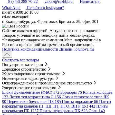
8 (343) 288 70-22
zakaz@ruzhbi.ru
Написать в
WhatsApp
Перейти в Instagram*
пн-пт c 9:00 до 18:00
сб-вс выходной
г. Екатеринбург, ул. Фронтовых Бригад д. 29, офис 301
Сайт не является офертой. Актуальные цены и наличие
товаров уточняйте по телефону или в мессенджерах.
*Instagram принадлежит компании Meta, запрещённой в
России и признанной экстремистской организации.
Политика конфиденциальности
Дизайн: loginova.me
Смотреть все товары
Популярные категории
Дорожное строительство
Железнодорожное строительство
Инженерная инфраструктура
Общегражданское и промышленное строительство
Энергетическое строительство
Блоки фундаментные (ФБС)
172
Бордюры
76
Кольца колодцев
132
Лотки теплотрасс типа Л
156
Лотки теплотрасс типа ЛК
90
Перемычки брусковые ПБ
185
Плиты дорожные
66
Плиты
перекрытия каналов (П, ПД, ПТ, ПТО, ВП и др.)
442
Плиты
перекрытия ПБ
1237
Плиты перекрытия ПК
623
Сваи
149