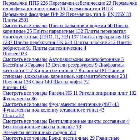
Перемычки ППБ
226
Перемычки сейсмические
23
Перемычки
теплофикационных камер
16
Перемычки тип ИП
8
Перемычки фасадные ПФ
29
Перемычки, тип Б, БУ, ИБУ
33
Плиты
2581
Смотреть все товары
Плиты балконов и лоджий
60
Плиты
карнизные
25
Плиты парапетные
132
Плиты перекрытия
многопустотные (ПНО, П, НВ)
197
Плиты перекрытия ПБ
1237
Плиты перекрытия ПК
623
Плиты плоские
212
Плиты
ребристые
91
Плиты сантехнические
4
Прочее
923
Смотреть все товары
Автопавильоны железобетонные
5
Бассейны
3
Гаражи
13
Детали резервуаров
9
Диафрагмы
жесткости
117
Кирпич бетонный
7
Колонны
181
Панели
стеновые, цокольные, карнизные, керамзитобетонные
231
Прогоны
136
Сваи
149
Шахты лифта
72
Ригели
193
Смотреть все товары
Ригели ИБ
11
Ригели опирания плит
182
Фундаменты
86
Смотреть все товары
Фундаменты ленточные (ФЛ)
43
Фундаменты под колонну (стаканного типа)
43
Шахты
22
Смотреть все товары
Вентиляционные шахты составные
4
Вентиляционные шахты цельные
18
Элементы лестничных сходов
554
Смотреть все товары
Балки лестничные
29
Гранитные