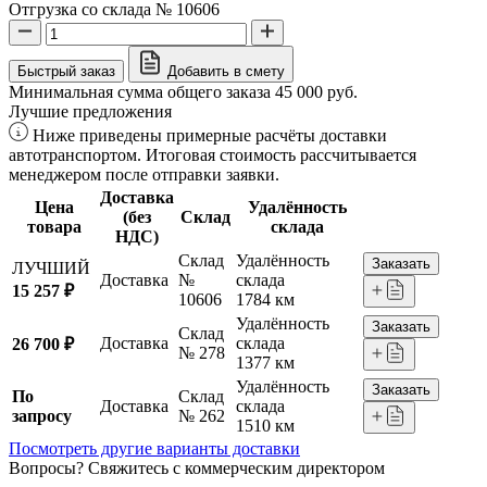
Отгрузка со склада № 10606
Быстрый заказ
Добавить в смету
Минимальная сумма общего заказа 45 000 руб.
Лучшие предложения
Ниже приведены примерные расчёты доставки
автотранспортом. Итоговая стоимость рассчитывается
менеджером после отправки заявки.
Доставка
Цена
Удалённость
(без
Склад
товара
склада
НДС)
Склад
Удалённость
Заказать
ЛУЧШИЙ
Доставка
№
склада
15 257 ₽
10606
1784 км
Удалённость
Заказать
Склад
Доставка
склада
26 700 ₽
№ 278
1377 км
Удалённость
Заказать
По
Склад
Доставка
склада
запросу
№ 262
1510 км
Посмотреть другие варианты доставки
Вопросы? Свяжитесь с коммерческим директором