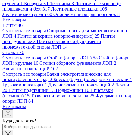
ступени
1
Косоуры
30
Лестницы
3
Лестничные марши (с
площадками и без)
317
Лестничные площадки
106
Лестничные ступени
60
Опорные плиты для прогонов
8
Все товары
Плиты
46
Смотреть все товары
Опорные плиты для закрепления опор
ЛЭП
4
Плиты анкерные (опорно-анкерные)
25
Плиты
пригрузочные
3
Плиты составного фундамента
промежуточной опоры ЛЭП
14
Стойки
76
Смотреть все товары
Стойки (опоры ЛЭП)
58
Стойки (опоры
ЛЭП) круглые
16
Стойки сборного фундамента ЛЭП
2
Элементы подстанций
162
Смотреть все товары
Балки электротехнические для
незаглублённых оград
2
Бруски (брусы) электротехнические
4
Грузокомпенсаторы
1
Другие элементы подстанций
2
Лежни
20
Плиты подстанций
13
Подножники
16
Приставки
(пасынки)
15
Траверсы и вставки эстакад
25
Фундаменты под
опоры ЛЭП
64
Все товары
Куда доставить?