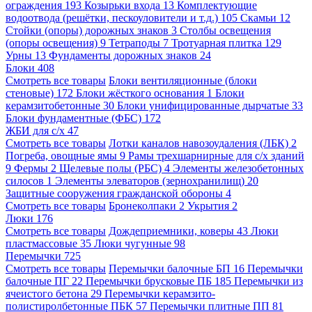
ограждения
193
Козырьки входа
13
Комплектующие
водоотвода (решётки, пескоуловители и т.д.)
105
Скамьи
12
Стойки (опоры) дорожных знаков
3
Столбы освещения
(опоры освещения)
9
Тетраподы
7
Тротуарная плитка
129
Урны
13
Фундаменты дорожных знаков
24
Блоки
408
Смотреть все товары
Блоки вентиляционные (блоки
стеновые)
172
Блоки жёсткого основания
1
Блоки
керамзитобетонные
30
Блоки унифицированные дырчатые
33
Блоки фундаментные (ФБС)
172
ЖБИ для с/х
47
Смотреть все товары
Лотки каналов навозоудаления (ЛБК)
2
Погреба, овощные ямы
9
Рамы трехшарнирные для с/х зданий
9
Фермы
2
Щелевые полы (РБС)
4
Элементы железобетонных
силосов
1
Элементы элеваторов (зернохранилищ)
20
Защитные сооружения гражданской обороны
4
Смотреть все товары
Бронеколпаки
2
Укрытия
2
Люки
176
Смотреть все товары
Дождеприемники, коверы
43
Люки
пластмассовые
35
Люки чугунные
98
Перемычки
725
Смотреть все товары
Перемычки балочные БП
16
Перемычки
балочные ПГ
22
Перемычки брусковые ПБ
185
Перемычки из
ячеистого бетона
29
Перемычки керамзито-
полистиролбетонные ПБК
57
Перемычки плитные ПП
81