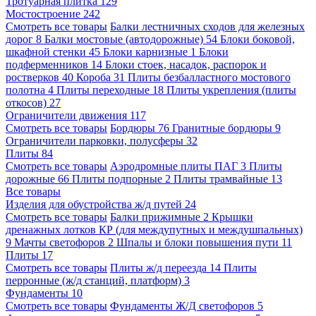
Тротуарная плитка
129
Мостостроение
242
Смотреть все товары
Балки лестничных сходов для железных
дорог
8
Балки мостовые (автодорожные)
54
Блоки боковой,
шкафной стенки
45
Блоки карнизные
1
Блоки
подферменников
14
Блоки стоек, насадок, распорок и
ростверков
40
Короба
31
Плиты безбалластного мостового
полотна
4
Плиты переходные
18
Плиты укрепления (плиты
откосов)
27
Ограничители движения
117
Смотреть все товары
Бордюры
76
Гранитные бордюры
9
Ограничители парковки, полусферы
32
Плиты
84
Смотреть все товары
Аэродромные плиты ПАГ
3
Плиты
дорожные
66
Плиты подпорные
2
Плиты трамвайные
13
Все товары
Изделия для обустройства ж/д путей
24
Смотреть все товары
Балки прижимные
2
Крышки
дренажных лотков КР (для междупутных и междушпальных)
9
Мачты светофоров
2
Шпалы и блоки повышения пути
11
Плиты
17
Смотреть все товары
Плиты ж/д переезда
14
Плиты
перронные (ж/д станций, платформ)
3
Фундаменты
10
Смотреть все товары
Фундаменты Ж/Д светофоров
5