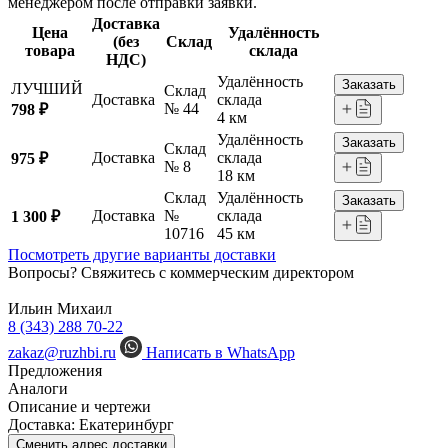
менеджером после отправки заявки.
Доставка
Цена
Удалённость
(без
Склад
товара
склада
НДС)
Удалённость
Заказать
ЛУЧШИЙ
Склад
Доставка
склада
№ 44
798 ₽
4 км
Удалённость
Заказать
Склад
Доставка
склада
975 ₽
№ 8
18 км
Склад
Удалённость
Заказать
Доставка
№
склада
1 300 ₽
10716
45 км
Посмотреть другие варианты доставки
Вопросы? Свяжитесь с коммерческим директором
Ильин Михаил
8 (343) 288 70-22
zakaz@ruzhbi.ru
Написать в WhatsApp
Предложения
Аналоги
Описание и чертежи
Доставка:
Екатеринбург
Сменить адрес доставки