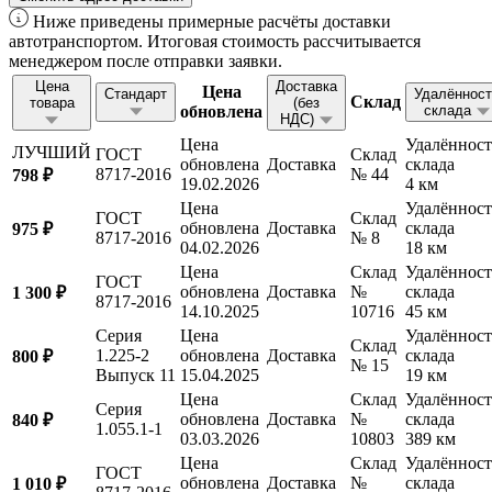
Ниже приведены примерные расчёты доставки
автотранспортом. Итоговая стоимость рассчитывается
менеджером после отправки заявки.
Цена
Доставка
Цена
Стандарт
Удалённост
Склад
товара
(без
обновлена
склада
НДС)
Цена
Удалённост
ЛУЧШИЙ
ГОСТ
Склад
обновлена
Доставка
склада
8717-2016
№ 44
798 ₽
19.02.2026
4 км
Цена
Удалённост
ГОСТ
Склад
обновлена
Доставка
склада
975 ₽
8717-2016
№ 8
04.02.2026
18 км
Цена
Склад
Удалённост
ГОСТ
обновлена
Доставка
№
склада
1 300 ₽
8717-2016
14.10.2025
10716
45 км
Серия
Цена
Удалённост
Склад
1.225-2
обновлена
Доставка
склада
800 ₽
№ 15
Выпуск 11
15.04.2025
19 км
Цена
Склад
Удалённост
Серия
обновлена
Доставка
№
склада
840 ₽
1.055.1-1
03.03.2026
10803
389 км
Цена
Склад
Удалённост
ГОСТ
обновлена
Доставка
№
склада
1 010 ₽