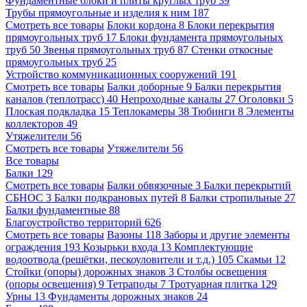
Фундаментные блоки и плиты круглых труб
39
Трубы прямоугольные и изделия к ним
187
Смотреть все товары
Блоки кордона
8
Блоки перекрытия
прямоугольных труб
17
Блоки фундамента прямоугольных
труб
50
Звенья прямоугольных труб
87
Стенки откосные
прямоугольных труб
25
Устройство коммуникационных сооружений
191
Смотреть все товары
Балки доборные
9
Балки перекрытия
каналов (теплотрасс)
40
Непроходные каналы
27
Оголовки
5
Плоская подкладка
15
Теплокамеры
38
Тюбинги
8
Элементы
коллекторов
49
Утяжелители
56
Смотреть все товары
Утяжелители
56
Все товары
Балки
129
Смотреть все товары
Балки обвязочные
3
Балки перекрытий
СБНОС
3
Балки подкрановых путей
8
Балки стропильные
27
Балки фундаментные
88
Благоустройство территорий
626
Смотреть все товары
Вазоны
118
Заборы и другие элементы
ограждения
193
Козырьки входа
13
Комплектующие
водоотвода (решётки, пескоуловители и т.д.)
105
Скамьи
12
Стойки (опоры) дорожных знаков
3
Столбы освещения
(опоры освещения)
9
Тетраподы
7
Тротуарная плитка
129
Урны
13
Фундаменты дорожных знаков
24