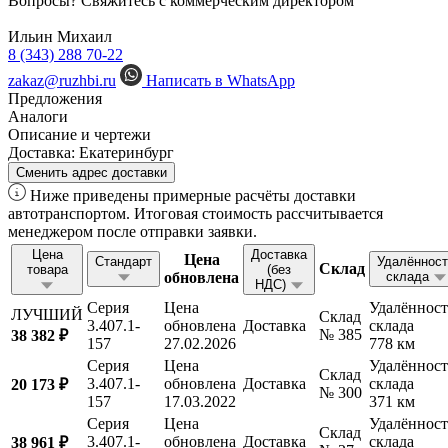
Вопросы? Свяжитесь с коммерческим директором
Ильин Михаил
8 (343) 288 70-22
zakaz@ruzhbi.ru
Написать в WhatsApp
Предложения
Аналоги
Описание и чертежи
Доставка:
Екатеринбург
Сменить адрес доставки
Ниже приведены примерные расчёты доставки
автотранспортом. Итоговая стоимость рассчитывается
менеджером после отправки заявки.
Цена
Доставка
Цена
Стандарт
Удалённост
Склад
товара
(без
обновлена
склада
НДС)
Серия
Цена
Удалённост
ЛУЧШИЙ
Склад
3.407.1-
обновлена
Доставка
склада
№ 385
38 382 ₽
157
27.02.2026
778 км
Серия
Цена
Удалённост
Склад
3.407.1-
обновлена
Доставка
склада
20 173 ₽
№ 300
157
17.03.2022
371 км
Серия
Цена
Удалённост
Склад
3.407.1-
обновлена
Доставка
склада
38 961 ₽