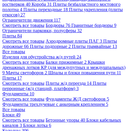
ростверков
40
Короба
31
Плиты безбалластного мостового
полотна
4
Плиты переходные
18
Плиты укрепления (плиты
откосов)
27
Ограничители движения
117
Смотреть все товары
Бордюры
76
Гранитные бордюры
9
Ограничители парковки, полусферы
32
Плиты
84
Смотреть все товары
Аэродромные плиты ПАГ
3
Плиты
дорожные
66
Плиты подпорные
2
Плиты трамвайные
13
Все товары
Изделия для обустройства ж/д путей
24
Смотреть все товары
Балки прижимные
2
Крышки
дренажных лотков КР (для междупутных и междушпальных)
9
Мачты светофоров
2
Шпалы и блоки повышения пути
11
Плиты
17
Смотреть все товары
Плиты ж/д переезда
14
Плиты
перронные (ж/д станций, платформ)
3
Фундаменты
10
Смотреть все товары
Фундаменты Ж/Д светофоров
5
Фундаменты трехлучевые с анкерным креплением
5
Все товары
Блоки
49
Смотреть все товары
Бетонные упоры
40
Блоки кабельных
каналов
3
Блоки лотка
6
Колодцы
306