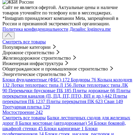
Сайт не является офертой. Актуальные цены и наличие
товаров уточняйте по телефону или в мессенджерах.
*Instagram принадлежит компании Meta, запрещённой в
России и признанной экстремистской организации.
Политика конфиденциальности
Дизайн: loginova.me
Смотреть все товары
Популярные категории
Дорожное строительство
Железнодорожное строительство
Инженерная инфраструктура
Общегражданское и промышленное строительство
Энергетическое строительство
Блоки фундаментные (ФБС)
172
Бордюры
76
Кольца колодцев
132
Лотки теплотрасс типа Л
156
Лотки теплотрасс типа ЛК
90
Перемычки брусковые ПБ
185
Плиты дорожные
66
Плиты
перекрытия каналов (П, ПД, ПТ, ПТО, ВП и др.)
442
Плиты
перекрытия ПБ
1237
Плиты перекрытия ПК
623
Сваи
149
Тротуарная плитка
129
Мостостроение
242
Смотреть все товары
Балки лестничных сходов для железных
дорог
8
Балки мостовые (автодорожные)
54
Блоки боковой,
шкафной стенки
45
Блоки карнизные
1
Блоки
подферменников
14
Блоки стоек, насадок, распорок и