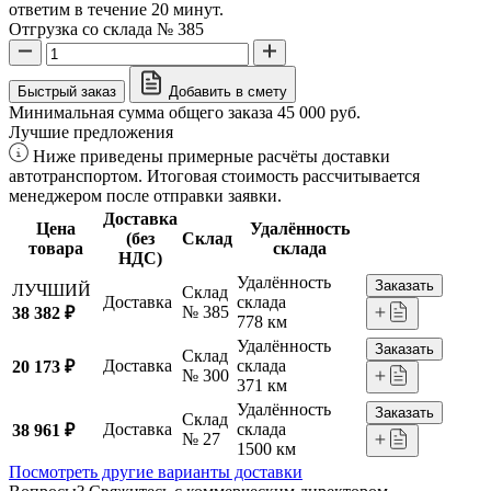
ответим в течение 20 минут.
Отгрузка со склада № 385
Быстрый заказ
Добавить в смету
Минимальная сумма общего заказа 45 000 руб.
Лучшие предложения
Ниже приведены примерные расчёты доставки
автотранспортом. Итоговая стоимость рассчитывается
менеджером после отправки заявки.
Доставка
Цена
Удалённость
(без
Склад
товара
склада
НДС)
Удалённость
Заказать
ЛУЧШИЙ
Склад
Доставка
склада
№ 385
38 382 ₽
778 км
Удалённость
Заказать
Склад
Доставка
склада
20 173 ₽
№ 300
371 км
Удалённость
Заказать
Склад
Доставка
склада
38 961 ₽
№ 27
1500 км
Посмотреть другие варианты доставки