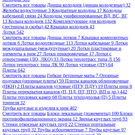
Смотреть все товары
Днища колодцев (днища колодезные)
32
Желобы водосточные
3
Квадратные колодцы
17
Колодцы
кабельной связи
24
Колодцы унифицированные ВД, ВС, ВГ
13
Кольца колодцев
132
Комплектующие для колодцев
(лестницы и скобы)
42
Крышки колодцев
43
Лотки
542
Смотреть все товары
Днища лотков
7
Крышки композитных
лотков
6
Лотки водоотводные
113
Лотки кабельные
9
Лотки
междушпальные (междупутные)
20
Лотки пластиковые и
элементы к ним
27
Лотки прикромочные
17
Лотки с
отверстиями (ЛО, ЛКО)
33
Лотки теплотрасс типа Л
156
Лотки теплотрасс типа ЛК
90
Лотки угловые (ЛУ)
64
Плиты
642
Смотреть все товары
Гибкие бетонные маты
7
Опорные
подушки (опорные плиты)
59
Плиты каналов облицовочные
(ПКН)
2
Плиты каналов угловые (ПТУ, ПДУ)
19
Плиты ниш
8
Плиты перекрытия каналов (П, ПД, ПТ, ПТО, ВП и др.)
442
Плиты тепловых камер
68
Плиты техподполья (П)
5
Плиты
тоннеля
32
Трубы круглые и изделия к ним
402
Смотреть все товары
Блоки лекальные (ложементы)
100
Блоки
противофильтрационного экрана
12
Звенья круглых труб
93
Стенки откосные круглых труб
22
Стенки портальные
круглых труб
32
Трубы асбоцементные
7
Трубы круглые
97