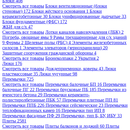
Блоки
408
Смотреть все товары
Блоки вентиляционные (блоки
стеновые)
172
Блоки жёсткого основания
1
Блоки
керамзитобетонные
30
Блоки унифицированные дырчатые
33
Блоки фундаментные (ФБС)
172
ЖБИ для с/х
47
Смотреть все товары
Лотки каналов навозоудаления (ЛБК)
2
Погреба, овощные ямы
9
Рамы трехшарнирные для с/х зданий
9
Фермы
2
Щелевые полы (РБС)
4
Элементы железобетонных
силосов
1
Элементы элеваторов (зернохранилищ)
20
Защитные сооружения гражданской обороны
4
Смотреть все товары
Бронеколпаки
2
Укрытия
2
Люки
176
Смотреть все товары
Дождеприемники, коверы
43
Люки
пластмассовые
35
Люки чугунные
98
Перемычки
725
Смотреть все товары
Перемычки балочные БП
16
Перемычки
балочные ПГ
22
Перемычки брусковые ПБ
185
Перемычки из
ячеистого бетона
29
Перемычки керамзито-
полистиролбетонные ПБК
57
Перемычки плитные ПП
81
Перемычки ППБ
226
Перемычки сейсмические
23
Перемычки
теплофикационных камер
16
Перемычки тип ИП
8
Перемычки фасадные ПФ
29
Перемычки, тип Б, БУ, ИБУ
33
Плиты
2581
Смотреть все товары
Плиты балконов и лоджий
60
Плиты