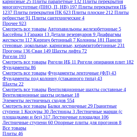
карнизные
25
Плиты парапетные
132
Плиты перекрытия
многопустотные (ПНО, П, НВ)
197
Плиты перекрытия ПБ
1237
Плиты перекрытия ПК
623
Плиты плоские
212
Плиты
ребристые
91
Плиты сантехнические
4
Прочее
923
Смотреть все товары
Автопавильоны железобетонные
5
Бассейны
3
Гаражи
13
Детали резервуаров
9
Диафрагмы
жесткости
117
Кирпич бетонный
7
Колонны
181
Панели
стеновые, цокольные, карнизные, керамзитобетонные
231
Прогоны
136
Сваи
149
Шахты лифта
72
Ригели
193
Смотреть все товары
Ригели ИБ
11
Ригели опирания плит
182
Фундаменты
86
Смотреть все товары
Фундаменты ленточные (ФЛ)
43
Фундаменты под колонну (стаканного типа)
43
Шахты
22
Смотреть все товары
Вентиляционные шахты составные
4
Вентиляционные шахты цельные
18
Элементы лестничных сходов
554
Смотреть все товары
Балки лестничные
29
Гранитные
ступени
1
Косоуры
30
Лестницы
3
Лестничные марши (с
площадками и без)
317
Лестничные площадки
106
Лестничные ступени
60
Опорные плиты для прогонов
8
Все товары
Плиты
46