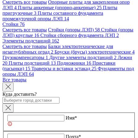
Смотреть все товары
Опорные плиты для закрепления опор
ЛЭП
4
Плиты анкерные (опорно-анкерные)
25
Плиты
пригрузочные
3
Плиты составного фундамента
промежуточной опоры ЛЭП
14
Стойки
76
Смотреть все товары
Стойки (опоры ЛЭП)
58
Стойки (опоры
ЛЭП) круглые
16
Стойки сборного фундамента ЛЭП
2
Элементы подстанций
162
Смотреть все товары
Балки электротехнические для
незаглублённых оград
2
Бруски (брусы) электротехнические
4
Грузокомпенсаторы
1
Другие элементы подстанций
2
Лежни
20
Плиты подстанций
13
Подножники
16
Приставки
(пасынки)
15
Траверсы и вставки эстакад
25
Фундаменты под
опоры ЛЭП
64
Все товары
Куда доставить?
Имя*
Почта*