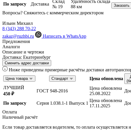
Склад
Удалённость склада
По запросу
Доставка
Заказать
№ 19
88 км
Вопросы? Свяжитесь с коммерческим директором
Ильин Михаил
8 (343) 288 70-22
zakaz@ruzhbi.ru
Написать в WhatsApp
Предложения
Аналоги
Описание и чертежи
Доставка:
Екатеринбург
Сменить адрес доставки
Ниже приведены примерные расчёты доставки автотранспор
Цена обновлена
Цена товара
Стандарт
(б
ЛУЧШИЙ
Цена обновлена
ГОСТ 948-2016
До
25.08.2022
450 ₽
Цена обновлена
По запросу
Серия 1.038.1-1 Выпуск 1
До
17.11.2025
Оплата
Наличный расчёт
Если товар доставляется водителем, то оплата осуществляетс