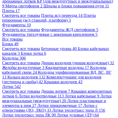
дренажных лотков КР (для междупутных и междушпальных)
9
Мачты светофоров
2
Шпалы и блоки повышения пути
11
Плиты
17
Смотреть все товары
Плиты ж/д переезда
14
Плиты
перронные (ж/д станций, платформ)
3
Фундаменты
10
Смотреть все товары
Фундаменты Ж/Д светофоров
5
Фундаменты трехлучевые с анкерным креплением
5
Все товары
Блоки
49
Смотреть все товары
Бетонные упоры
40
Блоки кабельных
каналов
3
Блоки лотка
6
Колодцы
306
Смотреть все товары
Днища колодцев (днища колодезные)
32
Желобы водосточные
3
Квадратные колодцы
17
Колодцы
кабельной связи
24
Колодцы унифицированные ВД, ВС, ВГ
13
Кольца колодцев
132
Комплектующие для колодцев
(лестницы и скобы)
42
Крышки колодцев
43
Лотки
542
Смотреть все товары
Днища лотков
7
Крышки композитных
лотков
6
Лотки водоотводные
113
Лотки кабельные
9
Лотки
междушпальные (междупутные)
20
Лотки пластиковые и
элементы к ним
27
Лотки прикромочные
17
Лотки с
отверстиями (ЛО, ЛКО)
33
Лотки теплотрасс типа Л
156
Лотки теплотрасс типа ЛК
90
Лотки угловые (ЛУ)
64