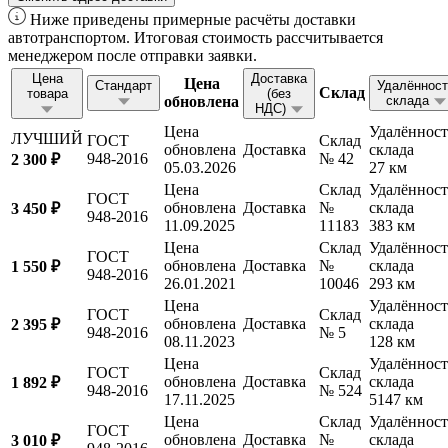
Ниже приведены примерные расчёты доставки
автотранспортом. Итоговая стоимость рассчитывается
менеджером после отправки заявки.
Цена
Доставка
Цена
Стандарт
Удалённост
Склад
товара
(без
обновлена
склада
НДС)
Цена
Удалённост
ЛУЧШИЙ
ГОСТ
Склад
обновлена
Доставка
склада
948-2016
№ 42
2 300 ₽
05.03.2026
27 км
Цена
Склад
Удалённост
ГОСТ
обновлена
Доставка
№
склада
3 450 ₽
948-2016
11.09.2025
11183
383 км
Цена
Склад
Удалённост
ГОСТ
обновлена
Доставка
№
склада
1 550 ₽
948-2016
26.01.2021
10046
293 км
Цена
Удалённост
ГОСТ
Склад
обновлена
Доставка
склада
2 395 ₽
948-2016
№ 5
08.11.2023
128 км
Цена
Удалённост
ГОСТ
Склад
обновлена
Доставка
склада
1 892 ₽
948-2016
№ 524
17.11.2025
5147 км
Цена
Склад
Удалённост
ГОСТ
обновлена
Доставка
№
склада
3 010 ₽