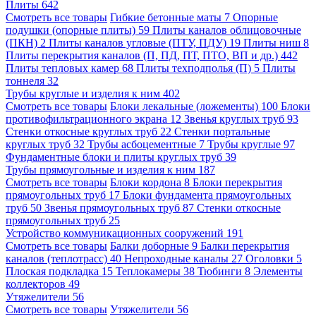
Плиты
642
Смотреть все товары
Гибкие бетонные маты
7
Опорные
подушки (опорные плиты)
59
Плиты каналов облицовочные
(ПКН)
2
Плиты каналов угловые (ПТУ, ПДУ)
19
Плиты ниш
8
Плиты перекрытия каналов (П, ПД, ПТ, ПТО, ВП и др.)
442
Плиты тепловых камер
68
Плиты техподполья (П)
5
Плиты
тоннеля
32
Трубы круглые и изделия к ним
402
Смотреть все товары
Блоки лекальные (ложементы)
100
Блоки
противофильтрационного экрана
12
Звенья круглых труб
93
Стенки откосные круглых труб
22
Стенки портальные
круглых труб
32
Трубы асбоцементные
7
Трубы круглые
97
Фундаментные блоки и плиты круглых труб
39
Трубы прямоугольные и изделия к ним
187
Смотреть все товары
Блоки кордона
8
Блоки перекрытия
прямоугольных труб
17
Блоки фундамента прямоугольных
труб
50
Звенья прямоугольных труб
87
Стенки откосные
прямоугольных труб
25
Устройство коммуникационных сооружений
191
Смотреть все товары
Балки доборные
9
Балки перекрытия
каналов (теплотрасс)
40
Непроходные каналы
27
Оголовки
5
Плоская подкладка
15
Теплокамеры
38
Тюбинги
8
Элементы
коллекторов
49
Утяжелители
56
Смотреть все товары
Утяжелители
56