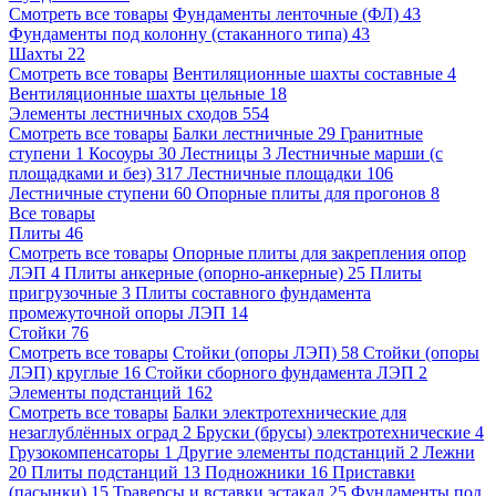
Смотреть все товары
Фундаменты ленточные (ФЛ)
43
Фундаменты под колонну (стаканного типа)
43
Шахты
22
Смотреть все товары
Вентиляционные шахты составные
4
Вентиляционные шахты цельные
18
Элементы лестничных сходов
554
Смотреть все товары
Балки лестничные
29
Гранитные
ступени
1
Косоуры
30
Лестницы
3
Лестничные марши (с
площадками и без)
317
Лестничные площадки
106
Лестничные ступени
60
Опорные плиты для прогонов
8
Все товары
Плиты
46
Смотреть все товары
Опорные плиты для закрепления опор
ЛЭП
4
Плиты анкерные (опорно-анкерные)
25
Плиты
пригрузочные
3
Плиты составного фундамента
промежуточной опоры ЛЭП
14
Стойки
76
Смотреть все товары
Стойки (опоры ЛЭП)
58
Стойки (опоры
ЛЭП) круглые
16
Стойки сборного фундамента ЛЭП
2
Элементы подстанций
162
Смотреть все товары
Балки электротехнические для
незаглублённых оград
2
Бруски (брусы) электротехнические
4
Грузокомпенсаторы
1
Другие элементы подстанций
2
Лежни
20
Плиты подстанций
13
Подножники
16
Приставки
(пасынки)
15
Траверсы и вставки эстакад
25
Фундаменты под