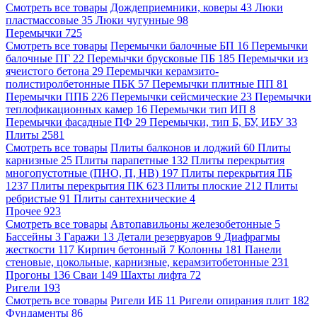
Смотреть все товары
Дождеприемники, коверы
43
Люки
пластмассовые
35
Люки чугунные
98
Перемычки
725
Смотреть все товары
Перемычки балочные БП
16
Перемычки
балочные ПГ
22
Перемычки брусковые ПБ
185
Перемычки из
ячеистого бетона
29
Перемычки керамзито-
полистиролбетонные ПБК
57
Перемычки плитные ПП
81
Перемычки ППБ
226
Перемычки сейсмические
23
Перемычки
теплофикационных камер
16
Перемычки тип ИП
8
Перемычки фасадные ПФ
29
Перемычки, тип Б, БУ, ИБУ
33
Плиты
2581
Смотреть все товары
Плиты балконов и лоджий
60
Плиты
карнизные
25
Плиты парапетные
132
Плиты перекрытия
многопустотные (ПНО, П, НВ)
197
Плиты перекрытия ПБ
1237
Плиты перекрытия ПК
623
Плиты плоские
212
Плиты
ребристые
91
Плиты сантехнические
4
Прочее
923
Смотреть все товары
Автопавильоны железобетонные
5
Бассейны
3
Гаражи
13
Детали резервуаров
9
Диафрагмы
жесткости
117
Кирпич бетонный
7
Колонны
181
Панели
стеновые, цокольные, карнизные, керамзитобетонные
231
Прогоны
136
Сваи
149
Шахты лифта
72
Ригели
193
Смотреть все товары
Ригели ИБ
11
Ригели опирания плит
182
Фундаменты
86