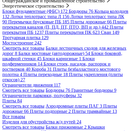
Общегражданское и промышленное строительство
Энергетическое строительство
Блоки фундаментные (ФБС)
172
Бордюры
76
Кольца колодцев
132
Лотки теплотрасс типа Л
156
Лотки теплотрасс типа ЛК
90
Перемычки брусковые ПБ
185
Плиты дорожные
66
Плиты
перекрытия каналов (П, ПД, ПТ, ПТО, ВП и др.)
442
Плиты
перекрытия ПБ
1237
Плиты перекрытия ПК
623
Сваи
149
Тротуарная плитка
129
Мостостроение
242
Смотреть все товары
Балки лестничных сходов для железных
дорог
8
Балки мостовые (автодорожные)
54
Блоки боковой,
шкафной стенки
45
Блоки карнизные
1
Блоки
подферменников
14
Блоки стоек, насадок, распорок и
ростверков
40
Короба
31
Плиты безбалластного мостового
полотна
4
Плиты переходные
18
Плиты укрепления (плиты
откосов)
27
Ограничители движения
117
Смотреть все товары
Бордюры
76
Гранитные бордюры
9
Ограничители парковки, полусферы
32
Плиты
84
Смотреть все товары
Аэродромные плиты ПАГ
3
Плиты
дорожные
66
Плиты подпорные
2
Плиты трамвайные
13
Все товары
Изделия для обустройства ж/д путей
24
Смотреть все товары
Балки прижимные
2
Крышки