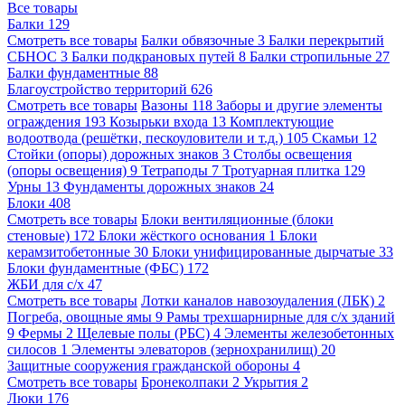
Все товары
Балки
129
Смотреть все товары
Балки обвязочные
3
Балки перекрытий
СБНОС
3
Балки подкрановых путей
8
Балки стропильные
27
Балки фундаментные
88
Благоустройство территорий
626
Смотреть все товары
Вазоны
118
Заборы и другие элементы
ограждения
193
Козырьки входа
13
Комплектующие
водоотвода (решётки, пескоуловители и т.д.)
105
Скамьи
12
Стойки (опоры) дорожных знаков
3
Столбы освещения
(опоры освещения)
9
Тетраподы
7
Тротуарная плитка
129
Урны
13
Фундаменты дорожных знаков
24
Блоки
408
Смотреть все товары
Блоки вентиляционные (блоки
стеновые)
172
Блоки жёсткого основания
1
Блоки
керамзитобетонные
30
Блоки унифицированные дырчатые
33
Блоки фундаментные (ФБС)
172
ЖБИ для с/х
47
Смотреть все товары
Лотки каналов навозоудаления (ЛБК)
2
Погреба, овощные ямы
9
Рамы трехшарнирные для с/х зданий
9
Фермы
2
Щелевые полы (РБС)
4
Элементы железобетонных
силосов
1
Элементы элеваторов (зернохранилищ)
20
Защитные сооружения гражданской обороны
4
Смотреть все товары
Бронеколпаки
2
Укрытия
2
Люки
176