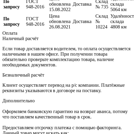
По
ГОСТ
Склад
обновлена
Доставка
склада
запросу
948-2016
№ 735
15.08.2022
5064 км
Цена
Склад
Удалённост
По
ГОСТ
обновлена
Доставка
№
склада
запросу
948-2016
26.08.2021
10224
4808 км
Оплата
Наличный расчёт
Если товар доставляется водителем, то оплата осуществляется
наличными в нашем офисе. При получении товара
обязательно проверьте комплектацию товара, наличие
необходимых документов.
Безналичный расчёт
Клиент осуществляет перевод на р/с компании. Платёжные
реквизиты указываются в договоре на поставку.
Дополнительно
Оформляем банковскую гарантию на возврат аванса, потому
что поставляем качественный товар в срок.
Предоставляем отсрочку платежа с помощью факторинга.
Данный товар могут искать как: