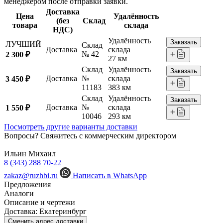
менеджером после отправки заявки.
Доставка
Цена
Удалённость
(без
Склад
товара
склада
НДС)
Удалённость
Заказать
ЛУЧШИЙ
Склад
Доставка
склада
№ 42
2 300 ₽
27 км
Склад
Удалённость
Заказать
Доставка
№
склада
3 450 ₽
11183
383 км
Склад
Удалённость
Заказать
Доставка
№
склада
1 550 ₽
10046
293 км
Посмотреть другие варианты доставки
Вопросы? Свяжитесь с коммерческим директором
Ильин Михаил
8 (343) 288 70-22
zakaz@ruzhbi.ru
Написать в WhatsApp
Предложения
Аналоги
Описание и чертежи
Доставка:
Екатеринбург
Сменить адрес доставки