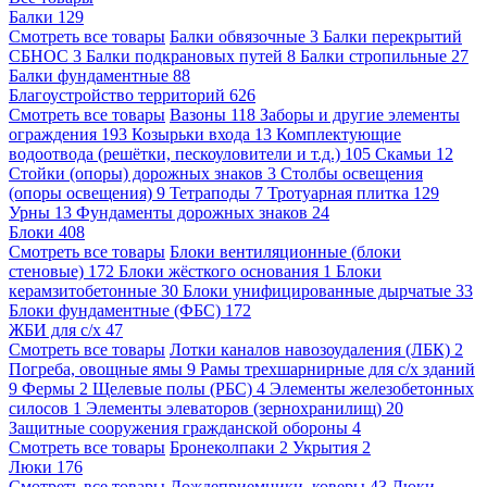
Балки
129
Смотреть все товары
Балки обвязочные
3
Балки перекрытий
СБНОС
3
Балки подкрановых путей
8
Балки стропильные
27
Балки фундаментные
88
Благоустройство территорий
626
Смотреть все товары
Вазоны
118
Заборы и другие элементы
ограждения
193
Козырьки входа
13
Комплектующие
водоотвода (решётки, пескоуловители и т.д.)
105
Скамьи
12
Стойки (опоры) дорожных знаков
3
Столбы освещения
(опоры освещения)
9
Тетраподы
7
Тротуарная плитка
129
Урны
13
Фундаменты дорожных знаков
24
Блоки
408
Смотреть все товары
Блоки вентиляционные (блоки
стеновые)
172
Блоки жёсткого основания
1
Блоки
керамзитобетонные
30
Блоки унифицированные дырчатые
33
Блоки фундаментные (ФБС)
172
ЖБИ для с/х
47
Смотреть все товары
Лотки каналов навозоудаления (ЛБК)
2
Погреба, овощные ямы
9
Рамы трехшарнирные для с/х зданий
9
Фермы
2
Щелевые полы (РБС)
4
Элементы железобетонных
силосов
1
Элементы элеваторов (зернохранилищ)
20
Защитные сооружения гражданской обороны
4
Смотреть все товары
Бронеколпаки
2
Укрытия
2
Люки
176
Смотреть все товары
Дождеприемники, коверы
43
Люки