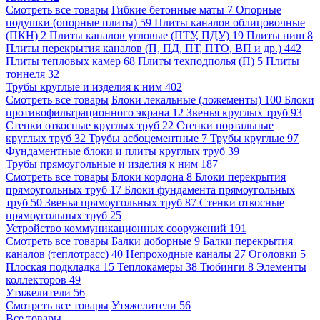
Смотреть все товары
Гибкие бетонные маты
7
Опорные
подушки (опорные плиты)
59
Плиты каналов облицовочные
(ПКН)
2
Плиты каналов угловые (ПТУ, ПДУ)
19
Плиты ниш
8
Плиты перекрытия каналов (П, ПД, ПТ, ПТО, ВП и др.)
442
Плиты тепловых камер
68
Плиты техподполья (П)
5
Плиты
тоннеля
32
Трубы круглые и изделия к ним
402
Смотреть все товары
Блоки лекальные (ложементы)
100
Блоки
противофильтрационного экрана
12
Звенья круглых труб
93
Стенки откосные круглых труб
22
Стенки портальные
круглых труб
32
Трубы асбоцементные
7
Трубы круглые
97
Фундаментные блоки и плиты круглых труб
39
Трубы прямоугольные и изделия к ним
187
Смотреть все товары
Блоки кордона
8
Блоки перекрытия
прямоугольных труб
17
Блоки фундамента прямоугольных
труб
50
Звенья прямоугольных труб
87
Стенки откосные
прямоугольных труб
25
Устройство коммуникационных сооружений
191
Смотреть все товары
Балки доборные
9
Балки перекрытия
каналов (теплотрасс)
40
Непроходные каналы
27
Оголовки
5
Плоская подкладка
15
Теплокамеры
38
Тюбинги
8
Элементы
коллекторов
49
Утяжелители
56
Смотреть все товары
Утяжелители
56
Все товары