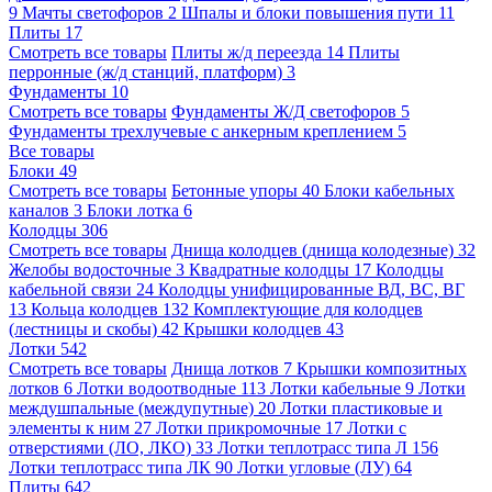
9
Мачты светофоров
2
Шпалы и блоки повышения пути
11
Плиты
17
Смотреть все товары
Плиты ж/д переезда
14
Плиты
перронные (ж/д станций, платформ)
3
Фундаменты
10
Смотреть все товары
Фундаменты Ж/Д светофоров
5
Фундаменты трехлучевые с анкерным креплением
5
Все товары
Блоки
49
Смотреть все товары
Бетонные упоры
40
Блоки кабельных
каналов
3
Блоки лотка
6
Колодцы
306
Смотреть все товары
Днища колодцев (днища колодезные)
32
Желобы водосточные
3
Квадратные колодцы
17
Колодцы
кабельной связи
24
Колодцы унифицированные ВД, ВС, ВГ
13
Кольца колодцев
132
Комплектующие для колодцев
(лестницы и скобы)
42
Крышки колодцев
43
Лотки
542
Смотреть все товары
Днища лотков
7
Крышки композитных
лотков
6
Лотки водоотводные
113
Лотки кабельные
9
Лотки
междушпальные (междупутные)
20
Лотки пластиковые и
элементы к ним
27
Лотки прикромочные
17
Лотки с
отверстиями (ЛО, ЛКО)
33
Лотки теплотрасс типа Л
156
Лотки теплотрасс типа ЛК
90
Лотки угловые (ЛУ)
64
Плиты
642