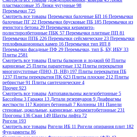
пластмассовые
35
Люки чугунные
98
Перемычки
725
Смотреть все товары
Перемычки балочные БП
16
Перемычки
балочные ПГ
22
Перемычки брусковые ПБ
185
Перемычки из
ячеистого бетона
29
Перемычки керамзито-
полистиролбетонные ПБК
57
Перемычки плитные ПП
81
Перемычки ППБ
226
Перемычки сейсмические
23
Перемычки
теплофикационных камер
16
Перемычки тип ИП
8
Перемычки фасадные ПФ
29
Перемычки, тип Б, БУ, ИБУ
33
Плиты
2581
Смотреть все товары
Плиты балконов и лоджий
60
Плиты
карнизные
25
Плиты парапетные
132
Плиты перекрытия
многопустотные (ПНО, П, НВ)
197
Плиты перекрытия ПБ
1237
Плиты перекрытия ПК
623
Плиты плоские
212
Плиты
ребристые
91
Плиты сантехнические
4
Прочее
923
Смотреть все товары
Автопавильоны железобетонные
5
Бассейны
3
Гаражи
13
Детали резервуаров
9
Диафрагмы
жесткости
117
Кирпич бетонный
7
Колонны
181
Панели
стеновые, цокольные, карнизные, керамзитобетонные
231
Прогоны
136
Сваи
149
Шахты лифта
72
Ригели
193
Смотреть все товары
Ригели ИБ
11
Ригели опирания плит
182
Фундаменты
86