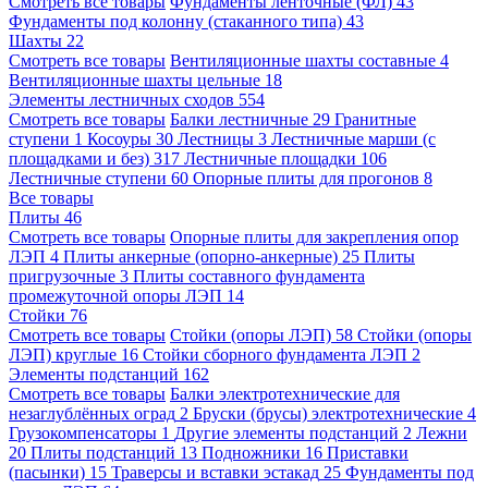
Смотреть все товары
Фундаменты ленточные (ФЛ)
43
Фундаменты под колонну (стаканного типа)
43
Шахты
22
Смотреть все товары
Вентиляционные шахты составные
4
Вентиляционные шахты цельные
18
Элементы лестничных сходов
554
Смотреть все товары
Балки лестничные
29
Гранитные
ступени
1
Косоуры
30
Лестницы
3
Лестничные марши (с
площадками и без)
317
Лестничные площадки
106
Лестничные ступени
60
Опорные плиты для прогонов
8
Все товары
Плиты
46
Смотреть все товары
Опорные плиты для закрепления опор
ЛЭП
4
Плиты анкерные (опорно-анкерные)
25
Плиты
пригрузочные
3
Плиты составного фундамента
промежуточной опоры ЛЭП
14
Стойки
76
Смотреть все товары
Стойки (опоры ЛЭП)
58
Стойки (опоры
ЛЭП) круглые
16
Стойки сборного фундамента ЛЭП
2
Элементы подстанций
162
Смотреть все товары
Балки электротехнические для
незаглублённых оград
2
Бруски (брусы) электротехнические
4
Грузокомпенсаторы
1
Другие элементы подстанций
2
Лежни
20
Плиты подстанций
13
Подножники
16
Приставки
(пасынки)
15
Траверсы и вставки эстакад
25
Фундаменты под