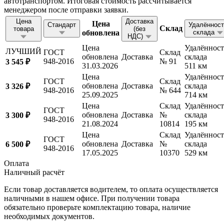
автотранспортом. Итоговая стоимость рассчитывается
менеджером после отправки заявки.
Цена
Доставка
Цена
Стандарт
Удалённост
Склад
товара
(без
обновлена
склада
НДС)
Цена
Удалённост
ЛУЧШИЙ
ГОСТ
Склад
обновлена
Доставка
склада
948-2016
№ 91
3 545 ₽
31.03.2026
511 км
Цена
Удалённост
ГОСТ
Склад
обновлена
Доставка
склада
3 326 ₽
948-2016
№ 644
25.09.2025
714 км
Цена
Склад
Удалённост
ГОСТ
обновлена
Доставка
№
склада
3 300 ₽
948-2016
21.08.2024
10814
195 км
Цена
Склад
Удалённост
ГОСТ
обновлена
Доставка
№
склада
6 500 ₽
948-2016
17.05.2025
10370
529 км
Оплата
Наличный расчёт
Если товар доставляется водителем, то оплата осуществляется
наличными в нашем офисе. При получении товара
обязательно проверьте комплектацию товара, наличие
необходимых документов.