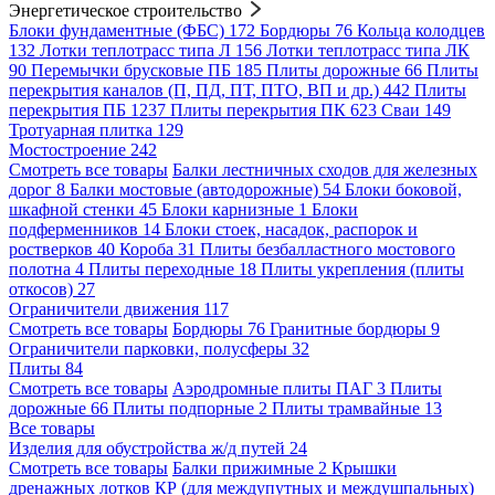
Энергетическое строительство
Блоки фундаментные (ФБС)
172
Бордюры
76
Кольца колодцев
132
Лотки теплотрасс типа Л
156
Лотки теплотрасс типа ЛК
90
Перемычки брусковые ПБ
185
Плиты дорожные
66
Плиты
перекрытия каналов (П, ПД, ПТ, ПТО, ВП и др.)
442
Плиты
перекрытия ПБ
1237
Плиты перекрытия ПК
623
Сваи
149
Тротуарная плитка
129
Мостостроение
242
Смотреть все товары
Балки лестничных сходов для железных
дорог
8
Балки мостовые (автодорожные)
54
Блоки боковой,
шкафной стенки
45
Блоки карнизные
1
Блоки
подферменников
14
Блоки стоек, насадок, распорок и
ростверков
40
Короба
31
Плиты безбалластного мостового
полотна
4
Плиты переходные
18
Плиты укрепления (плиты
откосов)
27
Ограничители движения
117
Смотреть все товары
Бордюры
76
Гранитные бордюры
9
Ограничители парковки, полусферы
32
Плиты
84
Смотреть все товары
Аэродромные плиты ПАГ
3
Плиты
дорожные
66
Плиты подпорные
2
Плиты трамвайные
13
Все товары
Изделия для обустройства ж/д путей
24
Смотреть все товары
Балки прижимные
2
Крышки
дренажных лотков КР (для междупутных и междушпальных)