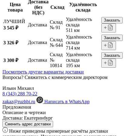
Доставка
Цена
Удалённость
(без
Склад
товара
склада
НДС)
Удалённость
Заказать
ЛУЧШИЙ
Склад
Доставка
склада
№ 91
3 545 ₽
511 км
Удалённость
Заказать
Склад
Доставка
склада
3 326 ₽
№ 644
714 км
Склад
Удалённость
Заказать
Доставка
№
склада
3 300 ₽
10814
195 км
Посмотреть другие варианты доставки
Вопросы? Свяжитесь с коммерческим директором
Ильин Михаил
8 (343) 288 70-22
zakaz@ruzhbi.ru
Написать в WhatsApp
Предложения
Описание и чертежи
Доставка:
Екатеринбург
Сменить адрес доставки
Ниже приведены примерные расчёты доставки