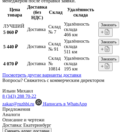
менеджером после отправки заявки.
Доставка
Цена
Удалённость
(без
Склад
товара
склада
НДС)
Удалённость
Заказать
ЛУЧШИЙ
Склад
Доставка
склада
№ 7
5 060 ₽
466 км
Удалённость
Заказать
Склад
Доставка
склада
5 440 ₽
№ 91
511 км
Склад
Удалённость
Заказать
Доставка
№
склада
4 070 ₽
10814
195 км
Посмотреть другие варианты доставки
Вопросы? Свяжитесь с коммерческим директором
Ильин Михаил
8 (343) 288 70-22
zakaz@ruzhbi.ru
Написать в WhatsApp
Предложения
Аналоги
Описание и чертежи
Доставка:
Екатеринбург
Сменить адрес доставки