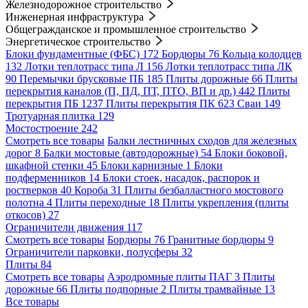
Железнодорожное строительство
Инженерная инфраструктура
Общегражданское и промышленное строительство
Энергетическое строительство
Блоки фундаментные (ФБС)
172
Бордюры
76
Кольца колодцев
132
Лотки теплотрасс типа Л
156
Лотки теплотрасс типа ЛК
90
Перемычки брусковые ПБ
185
Плиты дорожные
66
Плиты
перекрытия каналов (П, ПД, ПТ, ПТО, ВП и др.)
442
Плиты
перекрытия ПБ
1237
Плиты перекрытия ПК
623
Сваи
149
Тротуарная плитка
129
Мостостроение
242
Смотреть все товары
Балки лестничных сходов для железных
дорог
8
Балки мостовые (автодорожные)
54
Блоки боковой,
шкафной стенки
45
Блоки карнизные
1
Блоки
подферменников
14
Блоки стоек, насадок, распорок и
ростверков
40
Короба
31
Плиты безбалластного мостового
полотна
4
Плиты переходные
18
Плиты укрепления (плиты
откосов)
27
Ограничители движения
117
Смотреть все товары
Бордюры
76
Гранитные бордюры
9
Ограничители парковки, полусферы
32
Плиты
84
Смотреть все товары
Аэродромные плиты ПАГ
3
Плиты
дорожные
66
Плиты подпорные
2
Плиты трамвайные
13
Все товары