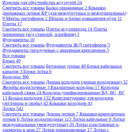
Изделия для обустройства ж/д путей
24
Смотреть все товары
Балки прижимные
2
Крышки
дренажных лотков КР (для междупутных и междушпальных)
9
Мачты светофоров
2
Шпалы и блоки повышения пути
11
Плиты
17
Смотреть все товары
Плиты ж/д переезда
14
Плиты
перронные (ж/д станций, платформ)
3
Фундаменты
10
Смотреть все товары
Фундаменты Ж/Д светофоров
5
Фундаменты трехлучевые с анкерным креплением
5
Все товары
Блоки
49
Смотреть все товары
Бетонные упоры
40
Блоки кабельных
каналов
3
Блоки лотка
6
Колодцы
306
Смотреть все товары
Днища колодцев (днища колодезные)
32
Желобы водосточные
3
Квадратные колодцы
17
Колодцы
кабельной связи
24
Колодцы унифицированные ВД, ВС, ВГ
13
Кольца колодцев
132
Комплектующие для колодцев
(лестницы и скобы)
42
Крышки колодцев
43
Лотки
542
Смотреть все товары
Днища лотков
7
Крышки композитных
лотков
6
Лотки водоотводные
113
Лотки кабельные
9
Лотки
междушпальные (междупутные)
20
Лотки пластиковые и
элементы к ним
27
Лотки прикромочные
17
Лотки с