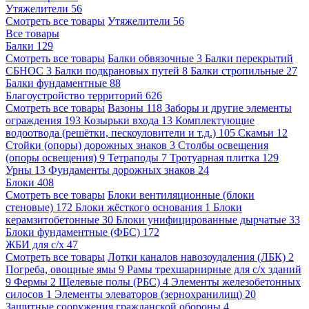
Утяжелители
56
Смотреть все товары
Утяжелители
56
Все товары
Балки
129
Смотреть все товары
Балки обвязочные
3
Балки перекрытий
СБНОС
3
Балки подкрановых путей
8
Балки стропильные
27
Балки фундаментные
88
Благоустройство территорий
626
Смотреть все товары
Вазоны
118
Заборы и другие элементы
ограждения
193
Козырьки входа
13
Комплектующие
водоотвода (решётки, пескоуловители и т.д.)
105
Скамьи
12
Стойки (опоры) дорожных знаков
3
Столбы освещения
(опоры освещения)
9
Тетраподы
7
Тротуарная плитка
129
Урны
13
Фундаменты дорожных знаков
24
Блоки
408
Смотреть все товары
Блоки вентиляционные (блоки
стеновые)
172
Блоки жёсткого основания
1
Блоки
керамзитобетонные
30
Блоки унифицированные дырчатые
33
Блоки фундаментные (ФБС)
172
ЖБИ для с/х
47
Смотреть все товары
Лотки каналов навозоудаления (ЛБК)
2
Погреба, овощные ямы
9
Рамы трехшарнирные для с/х зданий
9
Фермы
2
Щелевые полы (РБС)
4
Элементы железобетонных
силосов
1
Элементы элеваторов (зернохранилищ)
20
Защитные сооружения гражданской обороны
4