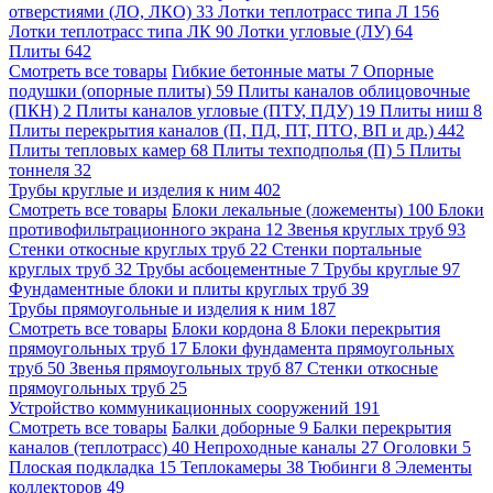
отверстиями (ЛО, ЛКО)
33
Лотки теплотрасс типа Л
156
Лотки теплотрасс типа ЛК
90
Лотки угловые (ЛУ)
64
Плиты
642
Смотреть все товары
Гибкие бетонные маты
7
Опорные
подушки (опорные плиты)
59
Плиты каналов облицовочные
(ПКН)
2
Плиты каналов угловые (ПТУ, ПДУ)
19
Плиты ниш
8
Плиты перекрытия каналов (П, ПД, ПТ, ПТО, ВП и др.)
442
Плиты тепловых камер
68
Плиты техподполья (П)
5
Плиты
тоннеля
32
Трубы круглые и изделия к ним
402
Смотреть все товары
Блоки лекальные (ложементы)
100
Блоки
противофильтрационного экрана
12
Звенья круглых труб
93
Стенки откосные круглых труб
22
Стенки портальные
круглых труб
32
Трубы асбоцементные
7
Трубы круглые
97
Фундаментные блоки и плиты круглых труб
39
Трубы прямоугольные и изделия к ним
187
Смотреть все товары
Блоки кордона
8
Блоки перекрытия
прямоугольных труб
17
Блоки фундамента прямоугольных
труб
50
Звенья прямоугольных труб
87
Стенки откосные
прямоугольных труб
25
Устройство коммуникационных сооружений
191
Смотреть все товары
Балки доборные
9
Балки перекрытия
каналов (теплотрасс)
40
Непроходные каналы
27
Оголовки
5
Плоская подкладка
15
Теплокамеры
38
Тюбинги
8
Элементы
коллекторов
49