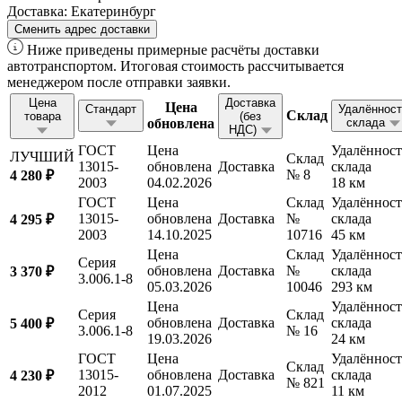
Доставка:
Екатеринбург
Сменить адрес доставки
Ниже приведены примерные расчёты доставки
автотранспортом. Итоговая стоимость рассчитывается
менеджером после отправки заявки.
Цена
Доставка
Цена
Стандарт
Удалённост
Склад
товара
(без
обновлена
склада
НДС)
ГОСТ
Цена
Удалённост
ЛУЧШИЙ
Склад
13015-
обновлена
Доставка
склада
№ 8
4 280 ₽
2003
04.02.2026
18 км
ГОСТ
Цена
Склад
Удалённост
13015-
обновлена
Доставка
№
склада
4 295 ₽
2003
14.10.2025
10716
45 км
Цена
Склад
Удалённост
Серия
обновлена
Доставка
№
склада
3 370 ₽
3.006.1-8
05.03.2026
10046
293 км
Цена
Удалённост
Серия
Склад
обновлена
Доставка
склада
5 400 ₽
3.006.1-8
№ 16
19.03.2026
24 км
ГОСТ
Цена
Удалённост
Склад
13015-
обновлена
Доставка
склада
4 230 ₽
№ 821
2012
01.07.2025
11 км