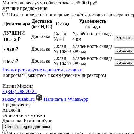
Минимальная сумма общего заказа 45 000 руб.
Лучшие предложения
Ниже приведены примерные расчёты доставки автотранспор
Доставка
Удалённость
Цена товара
Склад
(без НДС)
склада
ЛУЧШИЙ
Склад
Удалённость склада
Доставка
Заказать
№ 44
4 км
10 512 ₽
Склад
Удалённость склада
Доставка
7 920 ₽
Заказать
№ 10803
389 км
Склад
Удалённость склада
Доставка
8 667 ₽
Заказать
№ 10455
289 км
Посмотреть другие варианты доставки
Вопросы? Свяжитесь с коммерческим директором
Ильин Михаил
8 (343) 288 70-22
zakaz@ruzhbi.ru
Написать в WhatsApp
Предложения
Аналоги
Описание и чертежи
Доставка:
Екатеринбург
Сменить адрес доставки
Ниже приведены примерные расчёты доставки автотранспор