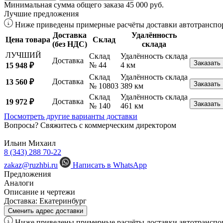
Минимальная сумма общего заказа 45 000 руб.
Лучшие предложения
Ниже приведены примерные расчёты доставки автотранспор
Доставка
Удалённость
Цена товара
Склад
(без НДС)
склада
ЛУЧШИЙ
Склад
Удалённость склада
Доставка
Заказать
№ 44
4 км
15 948 ₽
Склад
Удалённость склада
Доставка
13 560 ₽
Заказать
№ 10803
389 км
Склад
Удалённость склада
Доставка
19 972 ₽
Заказать
№ 140
461 км
Посмотреть другие варианты доставки
Вопросы? Свяжитесь с коммерческим директором
Ильин Михаил
8 (343) 288 70-22
zakaz@ruzhbi.ru
Написать в WhatsApp
Предложения
Аналоги
Описание и чертежи
Доставка:
Екатеринбург
Сменить адрес доставки
Ниже приведены примерные расчёты доставки автотранспор