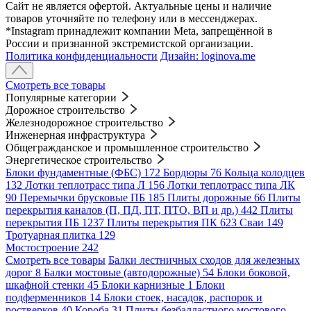
Сайт не является офертой. Актуальные цены и наличие
товаров уточняйте по телефону или в мессенджерах.
*Instagram принадлежит компании Meta, запрещённой в
России и признанной экстремистской организации.
Политика конфиденциальности
Дизайн: loginova.me
Смотреть все товары
Популярные категории
Дорожное строительство
Железнодорожное строительство
Инженерная инфраструктура
Общегражданское и промышленное строительство
Энергетическое строительство
Блоки фундаментные (ФБС)
172
Бордюры
76
Кольца колодцев
132
Лотки теплотрасс типа Л
156
Лотки теплотрасс типа ЛК
90
Перемычки брусковые ПБ
185
Плиты дорожные
66
Плиты
перекрытия каналов (П, ПД, ПТ, ПТО, ВП и др.)
442
Плиты
перекрытия ПБ
1237
Плиты перекрытия ПК
623
Сваи
149
Тротуарная плитка
129
Мостостроение
242
Смотреть все товары
Балки лестничных сходов для железных
дорог
8
Балки мостовые (автодорожные)
54
Блоки боковой,
шкафной стенки
45
Блоки карнизные
1
Блоки
подферменников
14
Блоки стоек, насадок, распорок и
ростверков
40
Короба
31
Плиты безбалластного мостового