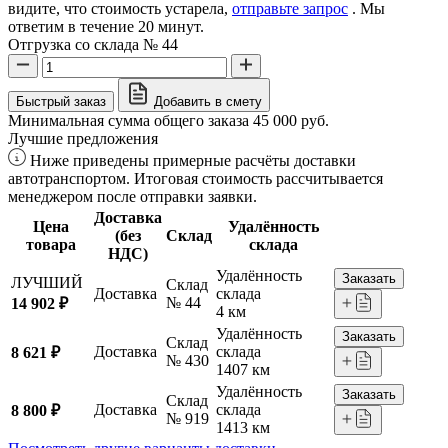
видите, что стоимость устарела,
отправьте запрос
. Мы
ответим в течение 20 минут.
Отгрузка со склада № 44
Быстрый заказ
Добавить в смету
Минимальная сумма общего заказа 45 000 руб.
Лучшие предложения
Ниже приведены примерные расчёты доставки
автотранспортом. Итоговая стоимость рассчитывается
менеджером после отправки заявки.
Доставка
Цена
Удалённость
(без
Склад
товара
склада
НДС)
Удалённость
Заказать
ЛУЧШИЙ
Склад
Доставка
склада
№ 44
14 902 ₽
4 км
Удалённость
Заказать
Склад
Доставка
склада
8 621 ₽
№ 430
1407 км
Удалённость
Заказать
Склад
Доставка
склада
8 800 ₽
№ 919
1413 км