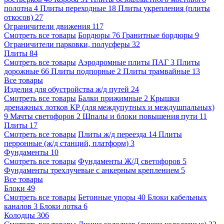
полотна
4
Плиты переходные
18
Плиты укрепления (плиты
откосов)
27
Ограничители движения
117
Смотреть все товары
Бордюры
76
Гранитные бордюры
9
Ограничители парковки, полусферы
32
Плиты
84
Смотреть все товары
Аэродромные плиты ПАГ
3
Плиты
дорожные
66
Плиты подпорные
2
Плиты трамвайные
13
Все товары
Изделия для обустройства ж/д путей
24
Смотреть все товары
Балки прижимные
2
Крышки
дренажных лотков КР (для междупутных и междушпальных)
9
Мачты светофоров
2
Шпалы и блоки повышения пути
11
Плиты
17
Смотреть все товары
Плиты ж/д переезда
14
Плиты
перронные (ж/д станций, платформ)
3
Фундаменты
10
Смотреть все товары
Фундаменты Ж/Д светофоров
5
Фундаменты трехлучевые с анкерным креплением
5
Все товары
Блоки
49
Смотреть все товары
Бетонные упоры
40
Блоки кабельных
каналов
3
Блоки лотка
6
Колодцы
306