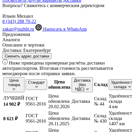
Посмотреть другие варианты доставки
Вопросы? Свяжитесь с коммерческим директором
Ильин Михаил
8 (343) 288 70-22
zakaz@ruzhbi.ru
Написать в WhatsApp
Предложения
Аналоги
Описание и чертежи
Доставка:
Екатеринбург
Сменить адрес доставки
Ниже приведены примерные расчёты доставки
автотранспортом. Итоговая стоимость рассчитывается
менеджером после отправки заявки.
Цена
Доставка
Цена
Стандарт
Удалённост
Склад
товара
(без
обновлена
склада
НДС)
Цена
Удалённост
ЛУЧШИЙ
ГОСТ
Склад
обновлена
Доставка
склада
9561-2016
№ 44
14 902 ₽
20.02.2026
4 км
Цена
Удалённост
ГОСТ
Склад
обновлена
Доставка
склада
8 621 ₽
9561-2016
№ 430
20.11.2025
1407 км
Цена
Удалённост