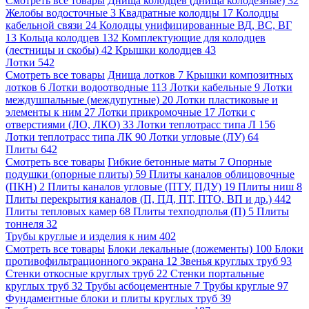
Смотреть все товары
Днища колодцев (днища колодезные)
32
Желобы водосточные
3
Квадратные колодцы
17
Колодцы
кабельной связи
24
Колодцы унифицированные ВД, ВС, ВГ
13
Кольца колодцев
132
Комплектующие для колодцев
(лестницы и скобы)
42
Крышки колодцев
43
Лотки
542
Смотреть все товары
Днища лотков
7
Крышки композитных
лотков
6
Лотки водоотводные
113
Лотки кабельные
9
Лотки
междушпальные (междупутные)
20
Лотки пластиковые и
элементы к ним
27
Лотки прикромочные
17
Лотки с
отверстиями (ЛО, ЛКО)
33
Лотки теплотрасс типа Л
156
Лотки теплотрасс типа ЛК
90
Лотки угловые (ЛУ)
64
Плиты
642
Смотреть все товары
Гибкие бетонные маты
7
Опорные
подушки (опорные плиты)
59
Плиты каналов облицовочные
(ПКН)
2
Плиты каналов угловые (ПТУ, ПДУ)
19
Плиты ниш
8
Плиты перекрытия каналов (П, ПД, ПТ, ПТО, ВП и др.)
442
Плиты тепловых камер
68
Плиты техподполья (П)
5
Плиты
тоннеля
32
Трубы круглые и изделия к ним
402
Смотреть все товары
Блоки лекальные (ложементы)
100
Блоки
противофильтрационного экрана
12
Звенья круглых труб
93
Стенки откосные круглых труб
22
Стенки портальные
круглых труб
32
Трубы асбоцементные
7
Трубы круглые
97
Фундаментные блоки и плиты круглых труб
39