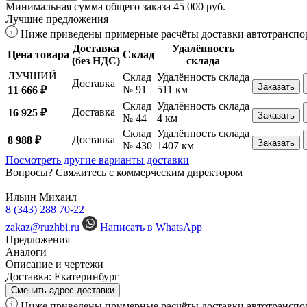
Минимальная сумма общего заказа 45 000 руб.
Лучшие предложения
Ниже приведены примерные расчёты доставки автотранспор
Доставка
Удалённость
Цена товара
Склад
(без НДС)
склада
ЛУЧШИЙ
Склад
Удалённость склада
Доставка
Заказать
№ 91
511 км
11 666 ₽
Склад
Удалённость склада
Доставка
16 925 ₽
Заказать
№ 44
4 км
Склад
Удалённость склада
Доставка
8 988 ₽
Заказать
№ 430
1407 км
Посмотреть другие варианты доставки
Вопросы? Свяжитесь с коммерческим директором
Ильин Михаил
8 (343) 288 70-22
zakaz@ruzhbi.ru
Написать в WhatsApp
Предложения
Аналоги
Описание и чертежи
Доставка:
Екатеринбург
Сменить адрес доставки
Ниже приведены примерные расчёты доставки автотранспор