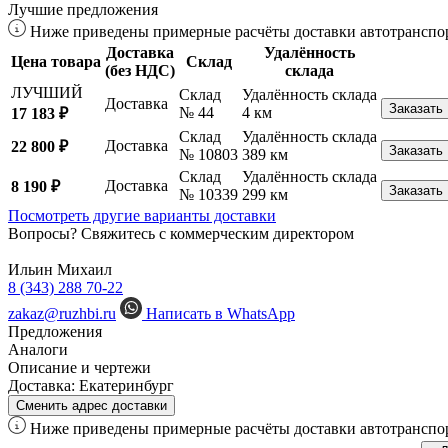
Лучшие предложения
Ниже приведены примерные расчёты доставки автотранспор
Доставка
Удалённость
Цена товара
Склад
(без НДС)
склада
ЛУЧШИЙ
Склад
Удалённость склада
Доставка
Заказать
№ 44
4 км
17 183 ₽
Склад
Удалённость склада
Доставка
22 800 ₽
Заказать
№ 10803
389 км
Склад
Удалённость склада
Доставка
8 190 ₽
Заказать
№ 10339
299 км
Посмотреть другие варианты доставки
Вопросы? Свяжитесь с коммерческим директором
Ильин Михаил
8 (343) 288 70-22
zakaz@ruzhbi.ru
Написать в WhatsApp
Предложения
Аналоги
Описание и чертежи
Доставка:
Екатеринбург
Сменить адрес доставки
Ниже приведены примерные расчёты доставки автотранспор