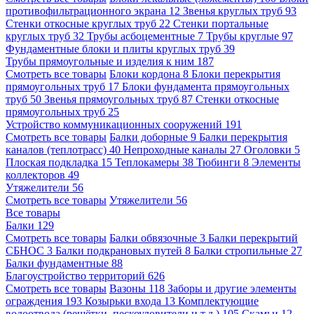
противофильтрационного экрана
12
Звенья круглых труб
93
Стенки откосные круглых труб
22
Стенки портальные
круглых труб
32
Трубы асбоцементные
7
Трубы круглые
97
Фундаментные блоки и плиты круглых труб
39
Трубы прямоугольные и изделия к ним
187
Смотреть все товары
Блоки кордона
8
Блоки перекрытия
прямоугольных труб
17
Блоки фундамента прямоугольных
труб
50
Звенья прямоугольных труб
87
Стенки откосные
прямоугольных труб
25
Устройство коммуникационных сооружений
191
Смотреть все товары
Балки доборные
9
Балки перекрытия
каналов (теплотрасс)
40
Непроходные каналы
27
Оголовки
5
Плоская подкладка
15
Теплокамеры
38
Тюбинги
8
Элементы
коллекторов
49
Утяжелители
56
Смотреть все товары
Утяжелители
56
Все товары
Балки
129
Смотреть все товары
Балки обвязочные
3
Балки перекрытий
СБНОС
3
Балки подкрановых путей
8
Балки стропильные
27
Балки фундаментные
88
Благоустройство территорий
626
Смотреть все товары
Вазоны
118
Заборы и другие элементы
ограждения
193
Козырьки входа
13
Комплектующие
водоотвода (решётки, пескоуловители и т.д.)
105
Скамьи
12