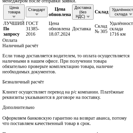
менеджером после отправки заявки.
Цена
Доставка
Цена
Стандарт
Удалённост
Склад
товара
(без
обновлена
склада
НДС)
ЛУЧШИЙ
ГОСТ
Цена
Удалённост
Склад
По
31385-
обновлена
Доставка
склада
№ 305
запросу
2016
18.07.2024
1716 км
Оплата
Наличный расчёт
Если товар доставляется водителем, то оплата осуществляется
наличными в нашем офисе. При получении товара
обязательно проверьте комплектацию товара, наличие
необходимых документов.
Безналичный расчёт
Клиент осуществляет перевод на р/с компании. Платёжные
реквизиты указываются в договоре на поставку.
Дополнительно
Оформляем банковскую гарантию на возврат аванса, потому
что поставляем качественный товар в срок.