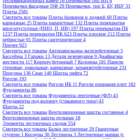
теплофикационных камер
16
Перемычки тип ИП
8
Перемычки фасадные ПФ
29
Перемычки, тип Б, БУ, ИБУ
33
Плиты
2581
Смотреть все товары
Плиты балконов и лоджий
60
Плиты
карнизные
25
Плиты парапетные
132
Плиты перекрытия
многопустотные (ПНО, П, НВ)
197
Плиты перекрытия ПБ
1237
Плиты перекрытия ПК
623
Плиты плоские
212
Плиты
ребристые
91
Плиты сантехнические
4
Прочее
923
Смотреть все товары
Автопавильоны железобетонные
5
Бассейны
3
Гаражи
13
Детали резервуаров
9
Диафрагмы
жесткости
117
Кирпич бетонный
7
Колонны
181
Панели
стеновые, цокольные, карнизные, керамзитобетонные
231
Прогоны
136
Сваи
149
Шахты лифта
72
Ригели
193
Смотреть все товары
Ригели ИБ
11
Ригели опирания плит
182
Фундаменты
86
Смотреть все товары
Фундаменты ленточные (ФЛ)
43
Фундаменты под колонну (стаканного типа)
43
Шахты
22
Смотреть все товары
Вентиляционные шахты составные
4
Вентиляционные шахты цельные
18
Элементы лестничных сходов
554
Смотреть все товары
Балки лестничные
29
Гранитные
ступени
1
Косоуры
30
Лестницы
3
Лестничные марши (с