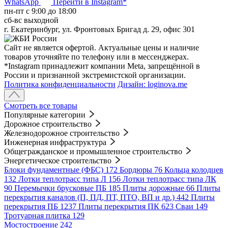
WhatsApp
Перейти в Instagram*
пн-пт c 9:00 до 18:00
сб-вс выходной
г. Екатеринбург, ул. Фронтовых Бригад д. 29, офис 301
Сайт не является офертой. Актуальные цены и наличие
товаров уточняйте по телефону или в мессенджерах.
*Instagram принадлежит компании Meta, запрещённой в
России и признанной экстремистской организации.
Политика конфиденциальности
Дизайн: loginova.me
Смотреть все товары
Популярные категории
Дорожное строительство
Железнодорожное строительство
Инженерная инфраструктура
Общегражданское и промышленное строительство
Энергетическое строительство
Блоки фундаментные (ФБС)
172
Бордюры
76
Кольца колодцев
132
Лотки теплотрасс типа Л
156
Лотки теплотрасс типа ЛК
90
Перемычки брусковые ПБ
185
Плиты дорожные
66
Плиты
перекрытия каналов (П, ПД, ПТ, ПТО, ВП и др.)
442
Плиты
перекрытия ПБ
1237
Плиты перекрытия ПК
623
Сваи
149
Тротуарная плитка
129
Мостостроение
242