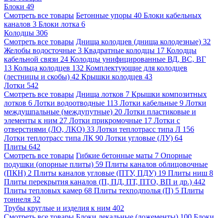
Блоки
49
Смотреть все товары
Бетонные упоры
40
Блоки кабельных
каналов
3
Блоки лотка
6
Колодцы
306
Смотреть все товары
Днища колодцев (днища колодезные)
32
Желобы водосточные
3
Квадратные колодцы
17
Колодцы
кабельной связи
24
Колодцы унифицированные ВД, ВС, ВГ
13
Кольца колодцев
132
Комплектующие для колодцев
(лестницы и скобы)
42
Крышки колодцев
43
Лотки
542
Смотреть все товары
Днища лотков
7
Крышки композитных
лотков
6
Лотки водоотводные
113
Лотки кабельные
9
Лотки
междушпальные (междупутные)
20
Лотки пластиковые и
элементы к ним
27
Лотки прикромочные
17
Лотки с
отверстиями (ЛО, ЛКО)
33
Лотки теплотрасс типа Л
156
Лотки теплотрасс типа ЛК
90
Лотки угловые (ЛУ)
64
Плиты
642
Смотреть все товары
Гибкие бетонные маты
7
Опорные
подушки (опорные плиты)
59
Плиты каналов облицовочные
(ПКН)
2
Плиты каналов угловые (ПТУ, ПДУ)
19
Плиты ниш
8
Плиты перекрытия каналов (П, ПД, ПТ, ПТО, ВП и др.)
442
Плиты тепловых камер
68
Плиты техподполья (П)
5
Плиты
тоннеля
32
Трубы круглые и изделия к ним
402
Смотреть все товары
Блоки лекальные (ложементы)
100
Блоки