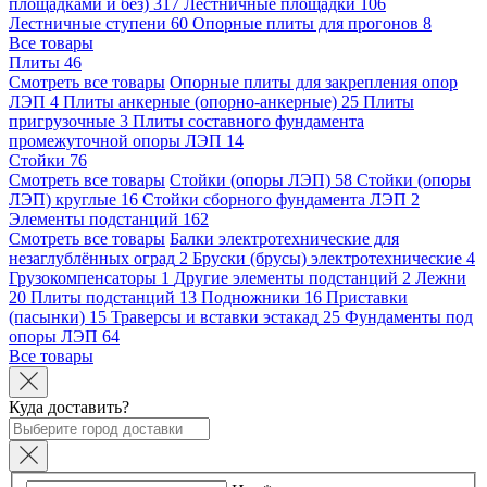
площадками и без)
317
Лестничные площадки
106
Лестничные ступени
60
Опорные плиты для прогонов
8
Все товары
Плиты
46
Смотреть все товары
Опорные плиты для закрепления опор
ЛЭП
4
Плиты анкерные (опорно-анкерные)
25
Плиты
пригрузочные
3
Плиты составного фундамента
промежуточной опоры ЛЭП
14
Стойки
76
Смотреть все товары
Стойки (опоры ЛЭП)
58
Стойки (опоры
ЛЭП) круглые
16
Стойки сборного фундамента ЛЭП
2
Элементы подстанций
162
Смотреть все товары
Балки электротехнические для
незаглублённых оград
2
Бруски (брусы) электротехнические
4
Грузокомпенсаторы
1
Другие элементы подстанций
2
Лежни
20
Плиты подстанций
13
Подножники
16
Приставки
(пасынки)
15
Траверсы и вставки эстакад
25
Фундаменты под
опоры ЛЭП
64
Все товары
Куда доставить?