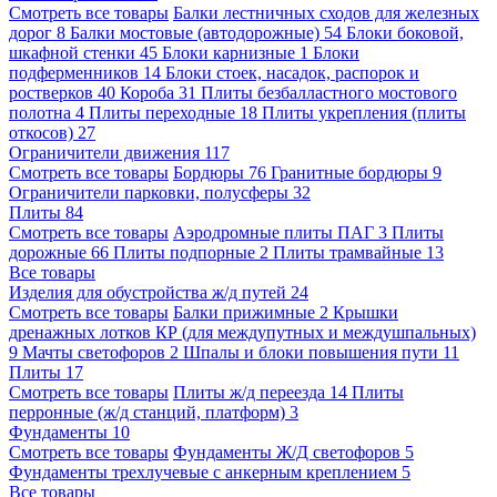
Смотреть все товары
Балки лестничных сходов для железных
дорог
8
Балки мостовые (автодорожные)
54
Блоки боковой,
шкафной стенки
45
Блоки карнизные
1
Блоки
подферменников
14
Блоки стоек, насадок, распорок и
ростверков
40
Короба
31
Плиты безбалластного мостового
полотна
4
Плиты переходные
18
Плиты укрепления (плиты
откосов)
27
Ограничители движения
117
Смотреть все товары
Бордюры
76
Гранитные бордюры
9
Ограничители парковки, полусферы
32
Плиты
84
Смотреть все товары
Аэродромные плиты ПАГ
3
Плиты
дорожные
66
Плиты подпорные
2
Плиты трамвайные
13
Все товары
Изделия для обустройства ж/д путей
24
Смотреть все товары
Балки прижимные
2
Крышки
дренажных лотков КР (для междупутных и междушпальных)
9
Мачты светофоров
2
Шпалы и блоки повышения пути
11
Плиты
17
Смотреть все товары
Плиты ж/д переезда
14
Плиты
перронные (ж/д станций, платформ)
3
Фундаменты
10
Смотреть все товары
Фундаменты Ж/Д светофоров
5
Фундаменты трехлучевые с анкерным креплением
5
Все товары