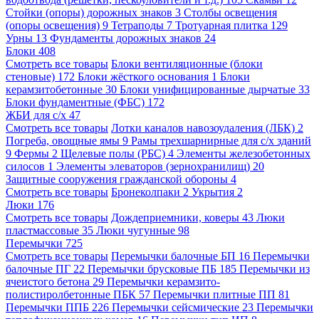
Стойки (опоры) дорожных знаков
3
Столбы освещения
(опоры освещения)
9
Тетраподы
7
Тротуарная плитка
129
Урны
13
Фундаменты дорожных знаков
24
Блоки
408
Смотреть все товары
Блоки вентиляционные (блоки
стеновые)
172
Блоки жёсткого основания
1
Блоки
керамзитобетонные
30
Блоки унифицированные дырчатые
33
Блоки фундаментные (ФБС)
172
ЖБИ для с/х
47
Смотреть все товары
Лотки каналов навозоудаления (ЛБК)
2
Погреба, овощные ямы
9
Рамы трехшарнирные для с/х зданий
9
Фермы
2
Щелевые полы (РБС)
4
Элементы железобетонных
силосов
1
Элементы элеваторов (зернохранилищ)
20
Защитные сооружения гражданской обороны
4
Смотреть все товары
Бронеколпаки
2
Укрытия
2
Люки
176
Смотреть все товары
Дождеприемники, коверы
43
Люки
пластмассовые
35
Люки чугунные
98
Перемычки
725
Смотреть все товары
Перемычки балочные БП
16
Перемычки
балочные ПГ
22
Перемычки брусковые ПБ
185
Перемычки из
ячеистого бетона
29
Перемычки керамзито-
полистиролбетонные ПБК
57
Перемычки плитные ПП
81
Перемычки ППБ
226
Перемычки сейсмические
23
Перемычки