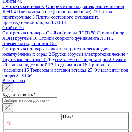
Плиты
46
Смотреть все товары
Опорные плиты для закрепления опор
ЛЭП
4
Плиты анкерные (опорно-анкерные)
25
Плиты
пригрузочные
3
Плиты составного фундамента
промежуточной опоры ЛЭП
14
Стойки
76
Смотреть все товары
Стойки (опоры ЛЭП)
58
Стойки (опоры
ЛЭП) круглые
16
Стойки сборного фундамента ЛЭП
2
Элементы подстанций
162
Смотреть все товары
Балки электротехнические для
незаглублённых оград
2
Бруски (брусы) электротехнические
4
Грузокомпенсаторы
1
Другие элементы подстанций
2
Лежни
20
Плиты подстанций
13
Подножники
16
Приставки
(пасынки)
15
Траверсы и вставки эстакад
25
Фундаменты под
опоры ЛЭП
64
Все товары
Куда доставить?
Имя*