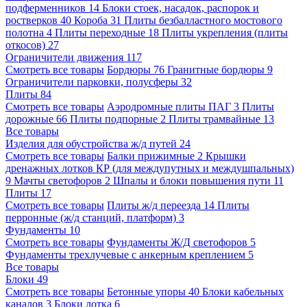
подферменников
14
Блоки стоек, насадок, распорок и
ростверков
40
Короба
31
Плиты безбалластного мостового
полотна
4
Плиты переходные
18
Плиты укрепления (плиты
откосов)
27
Ограничители движения
117
Смотреть все товары
Бордюры
76
Гранитные бордюры
9
Ограничители парковки, полусферы
32
Плиты
84
Смотреть все товары
Аэродромные плиты ПАГ
3
Плиты
дорожные
66
Плиты подпорные
2
Плиты трамвайные
13
Все товары
Изделия для обустройства ж/д путей
24
Смотреть все товары
Балки прижимные
2
Крышки
дренажных лотков КР (для междупутных и междушпальных)
9
Мачты светофоров
2
Шпалы и блоки повышения пути
11
Плиты
17
Смотреть все товары
Плиты ж/д переезда
14
Плиты
перронные (ж/д станций, платформ)
3
Фундаменты
10
Смотреть все товары
Фундаменты Ж/Д светофоров
5
Фундаменты трехлучевые с анкерным креплением
5
Все товары
Блоки
49
Смотреть все товары
Бетонные упоры
40
Блоки кабельных
каналов
3
Блоки лотка
6