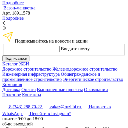
Подробнее
Вазон-манжетка
Арт. 18911578
Подробнее
Подписывайтесь на новости и акции
Введите почту
Подписаться
Каталог ЖБИ
Дорожное строительство
Железнодорожное строительство
Инженерная инфраструктура
Общегражданское и
промышленное строительство
Энергетическое строительство
Компания
Доставка
Оплата
Выполненные проекты
О компании
Полезное
Контакты
8 (343) 288 70-22
zakaz@ruzhbi.ru
Написать в
WhatsApp
Перейти в Instagram*
пн-пт c 9:00 до 18:00
сб-вс выходной