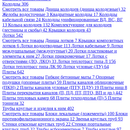
Колодцы
306
Смотреть все товары
Днища колодцев (днища колодезные)
32
Желобы водосточные
3
Квадратные колодцы
17
Колодцы
кабельной связи
24
Колодцы унифицированные ВД, ВС, ВГ
13
Кольца колодцев
132
Комплектующие для колодцев
(лестницы и скобы)
42
Крышки колодцев
43
Лотки
542
Смотреть все товары
Днища лотков
7
Крышки композитных
лотков
6
Лотки водоотводные
113
Лотки кабельные
9
Лотки
междушпальные (междупутные)
20
Лотки пластиковые и
элементы к ним
27
Лотки прикромочные
17
Лотки с
отверстиями (ЛО, ЛКО)
33
Лотки теплотрасс типа Л
156
Лотки теплотрасс типа ЛК
90
Лотки угловые (ЛУ)
64
Плиты
642
Смотреть все товары
Гибкие бетонные маты
7
Опорные
подушки (опорные плиты)
59
Плиты каналов облицовочные
(ПКН)
2
Плиты каналов угловые (ПТУ, ПДУ)
19
Плиты ниш
8
Плиты перекрытия каналов (П, ПД, ПТ, ПТО, ВП и др.)
442
Плиты тепловых камер
68
Плиты техподполья (П)
5
Плиты
тоннеля
32
Трубы круглые и изделия к ним
402
Смотреть все товары
Блоки лекальные (ложементы)
100
Блоки
противофильтрационного экрана
12
Звенья круглых труб
93
Стенки откосные круглых труб
22
Стенки портальные
круглых труб
32
Трубы асбоцементные
7
Трубы круглые
97