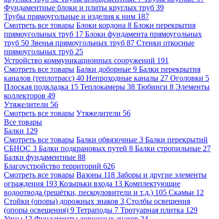
Фундаментные блоки и плиты круглых труб
39
Трубы прямоугольные и изделия к ним
187
Смотреть все товары
Блоки кордона
8
Блоки перекрытия
прямоугольных труб
17
Блоки фундамента прямоугольных
труб
50
Звенья прямоугольных труб
87
Стенки откосные
прямоугольных труб
25
Устройство коммуникационных сооружений
191
Смотреть все товары
Балки доборные
9
Балки перекрытия
каналов (теплотрасс)
40
Непроходные каналы
27
Оголовки
5
Плоская подкладка
15
Теплокамеры
38
Тюбинги
8
Элементы
коллекторов
49
Утяжелители
56
Смотреть все товары
Утяжелители
56
Все товары
Балки
129
Смотреть все товары
Балки обвязочные
3
Балки перекрытий
СБНОС
3
Балки подкрановых путей
8
Балки стропильные
27
Балки фундаментные
88
Благоустройство территорий
626
Смотреть все товары
Вазоны
118
Заборы и другие элементы
ограждения
193
Козырьки входа
13
Комплектующие
водоотвода (решётки, пескоуловители и т.д.)
105
Скамьи
12
Стойки (опоры) дорожных знаков
3
Столбы освещения
(опоры освещения)
9
Тетраподы
7
Тротуарная плитка
129
Урны
13
Фундаменты дорожных знаков
24