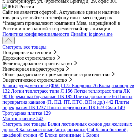
г. Екатеринбург, ул. Фронтовых Бригад д. 29, офис 301
Сайт не является офертой. Актуальные цены и наличие
товаров уточняйте по телефону или в мессенджерах.
*Instagram принадлежит компании Meta, запрещённой в
России и признанной экстремистской организации.
Политика конфиденциальности
Дизайн: loginova.me
Смотреть все товары
Популярные категории
Дорожное строительство
Железнодорожное строительство
Инженерная инфраструктура
Общегражданское и промышленное строительство
Энергетическое строительство
Блоки фундаментные (ФБС)
172
Бордюры
76
Кольца колодцев
132
Лотки теплотрасс типа Л
156
Лотки теплотрасс типа ЛК
90
Перемычки брусковые ПБ
185
Плиты дорожные
66
Плиты
перекрытия каналов (П, ПД, ПТ, ПТО, ВП и др.)
442
Плиты
перекрытия ПБ
1237
Плиты перекрытия ПК
623
Сваи
149
Тротуарная плитка
129
Мостостроение
242
Смотреть все товары
Балки лестничных сходов для железных
дорог
8
Балки мостовые (автодорожные)
54
Блоки боковой,
шкафной стенки
45
Блоки карнизные
1
Блоки