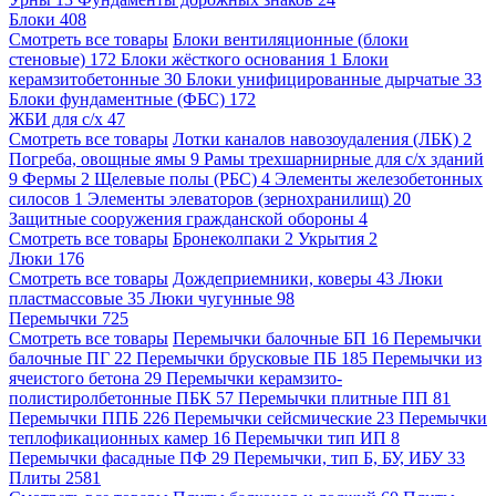
Блоки
408
Смотреть все товары
Блоки вентиляционные (блоки
стеновые)
172
Блоки жёсткого основания
1
Блоки
керамзитобетонные
30
Блоки унифицированные дырчатые
33
Блоки фундаментные (ФБС)
172
ЖБИ для с/х
47
Смотреть все товары
Лотки каналов навозоудаления (ЛБК)
2
Погреба, овощные ямы
9
Рамы трехшарнирные для с/х зданий
9
Фермы
2
Щелевые полы (РБС)
4
Элементы железобетонных
силосов
1
Элементы элеваторов (зернохранилищ)
20
Защитные сооружения гражданской обороны
4
Смотреть все товары
Бронеколпаки
2
Укрытия
2
Люки
176
Смотреть все товары
Дождеприемники, коверы
43
Люки
пластмассовые
35
Люки чугунные
98
Перемычки
725
Смотреть все товары
Перемычки балочные БП
16
Перемычки
балочные ПГ
22
Перемычки брусковые ПБ
185
Перемычки из
ячеистого бетона
29
Перемычки керамзито-
полистиролбетонные ПБК
57
Перемычки плитные ПП
81
Перемычки ППБ
226
Перемычки сейсмические
23
Перемычки
теплофикационных камер
16
Перемычки тип ИП
8
Перемычки фасадные ПФ
29
Перемычки, тип Б, БУ, ИБУ
33
Плиты
2581