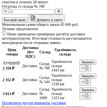
ответим в течение 20 минут.
Отгрузка со склада № 788
Быстрый заказ
Добавить в смету
Минимальная сумма общего заказа 45 000 руб.
Лучшие предложения
Ниже приведены примерные расчёты доставки
автотранспортом. Итоговая стоимость рассчитывается
менеджером после отправки заявки.
Доставка
Цена
Удалённость
(без
Склад
товара
склада
НДС)
Удалённость
Заказать
ЛУЧШИЙ
Склад
Доставка
склада
№ 788
2 350 ₽
1443 км
Удалённость
Заказать
Склад
Доставка
склада
2 352 ₽
№ 544
1330 км
Склад
Удалённость
Заказать
Доставка
№
склада
3 813 ₽
1009
1325 км
Посмотреть другие варианты доставки