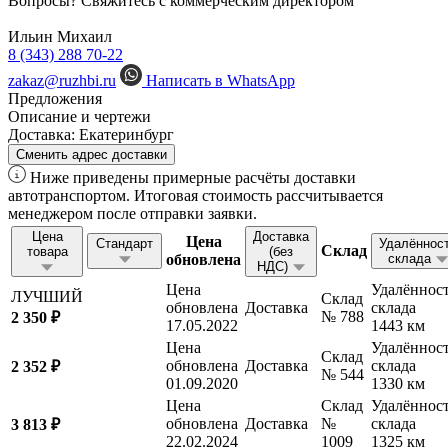
Вопросы? Свяжитесь с коммерческим директором
Ильин Михаил
8 (343) 288 70-22
zakaz@ruzhbi.ru
Написать в WhatsApp
Предложения
Описание и чертежи
Доставка:
Екатеринбург
Сменить адрес доставки
Ниже приведены примерные расчёты доставки
автотранспортом. Итоговая стоимость рассчитывается
менеджером после отправки заявки.
Цена
Доставка
Цена
Стандарт
Удалённос
Склад
товара
(без
обновлена
склада
НДС)
Цена
Удалённос
ЛУЧШИЙ
Склад
обновлена
Доставка
склада
№ 788
2 350 ₽
17.05.2022
1443 км
Цена
Удалённос
Склад
обновлена
Доставка
склада
2 352 ₽
№ 544
01.09.2020
1330 км
Цена
Склад
Удалённос
обновлена
Доставка
№
склада
3 813 ₽
22.02.2024
1009
1325 км