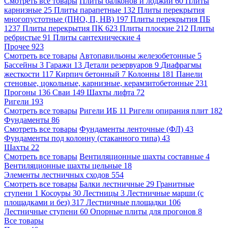
Смотреть все товары
Плиты балконов и лоджий
60
Плиты
карнизные
25
Плиты парапетные
132
Плиты перекрытия
многопустотные (ПНО, П, НВ)
197
Плиты перекрытия ПБ
1237
Плиты перекрытия ПК
623
Плиты плоские
212
Плиты
ребристые
91
Плиты сантехнические
4
Прочее
923
Смотреть все товары
Автопавильоны железобетонные
5
Бассейны
3
Гаражи
13
Детали резервуаров
9
Диафрагмы
жесткости
117
Кирпич бетонный
7
Колонны
181
Панели
стеновые, цокольные, карнизные, керамзитобетонные
231
Прогоны
136
Сваи
149
Шахты лифта
72
Ригели
193
Смотреть все товары
Ригели ИБ
11
Ригели опирания плит
182
Фундаменты
86
Смотреть все товары
Фундаменты ленточные (ФЛ)
43
Фундаменты под колонну (стаканного типа)
43
Шахты
22
Смотреть все товары
Вентиляционные шахты составные
4
Вентиляционные шахты цельные
18
Элементы лестничных сходов
554
Смотреть все товары
Балки лестничные
29
Гранитные
ступени
1
Косоуры
30
Лестницы
3
Лестничные марши (с
площадками и без)
317
Лестничные площадки
106
Лестничные ступени
60
Опорные плиты для прогонов
8
Все товары