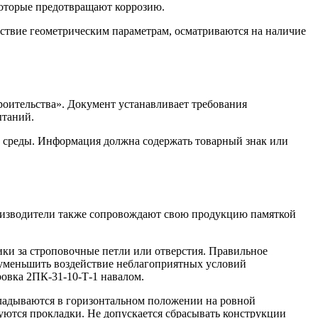
 которые предотвращают коррозию.
етствие геометрическим параметрам, осматриваются на наличие
оительства». Документ устанавливает требования
ытаний.
 среды. Информация должна содержать товарный знак или
оизводители также сопровождают свою продукцию памяткой
ики за строповочные петли или отверстия. Правильное
 уменьшить воздействие неблагоприятных условий
овка 2ПК-31-10-Т-1 навалом.
кладываются в горизонтальном положении на ровной
ются прокладки. Не допускается сбрасывать конструкции