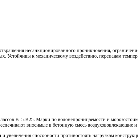
дотвращения несанкционированного проникновения, ограничени
ровых. Устойчивы к механическому воздействию, перепадам темп
классов В15-В25
. Марки по водонепроницаемости и морозостойк
обеспечивают вносимые в бетонную смесь воздухововлекающие 
 и увеличения способности противостоять нагрузкам конструкц