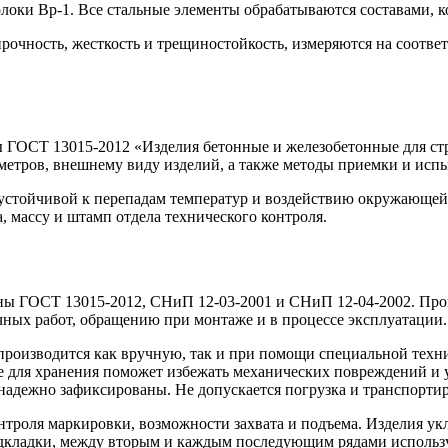
волоки Вр-1. Все стальные элементы обрабатываются составами,
прочность, жесткость и трещиностойкость, измеряются на соотв
 ГОСТ 13015-2012 «Изделия бетонные и железобетонные для стр
аметров, внешнему виду изделий, а также методы приемки и исп
устойчивой к перепадам температур и воздействию окружающей
, массу и штамп отдела технического контроля.
ены ГОСТ 13015-2012, СНиП 12-03-2001 и СНиП 12-04-2002. Пр
чных работ, обращению при монтаже и в процессе эксплуатации.
производится как вручную, так и при помощи специальной техн
ке для хранения поможет избежать механических повреждений и
адежно зафиксированы. Не допускается погрузка и транспортир
нтроля маркировки, возможности захвата и подъема. Изделия у
дкладки, между вторым и каждым последующим рядами использу