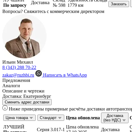
Доставка
Заказать
По запросу
№ 598
1779 км
Вопросы? Свяжитесь с коммерческим директором
Ильин Михаил
8 (343) 288 70-22
zakaz@ruzhbi.ru
Написать в WhatsApp
Предложения
Аналоги
Описание и чертежи
Доставка:
Екатеринбург
Сменить адрес доставки
Ниже приведены примерные расчёты доставки автотранспор
Доставка
Цена обновлена
Цена товара
Стандарт
(без НДС)
ЛУЧШИЙ
Цена обновлена
Серия 3.017-1
Доставка