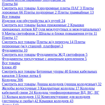
Плиты
84
Смотреть все товары
Аэродромные плиты ПАГ
3
Плиты
дорожные
66
Плиты подпорные
2
Плиты трамвайные
13
Все товары
Изделия для обустройства ж/д путей
24
Смотреть все товары
Балки прижимные
2
Крышки
дренажных лотков КР (для междупутных и междушпальных)
9
Мачты светофоров
2
Шпалы и блоки повышения пути
11
Плиты
17
Смотреть все товары
Плиты ж/д переезда
14
Плиты
перронные (ж/д станций, платформ)
3
Фундаменты
10
Смотреть все товары
Фундаменты Ж/Д светофоров
5
Фундаменты трехлучевые с анкерным креплением
5
Все товары
Блоки
49
Смотреть все товары
Бетонные упоры
40
Блоки кабельных
каналов
3
Блоки лотка
6
Колодцы
306
Смотреть все товары
Днища колодцев (днища колодезные)
32
Желобы водосточные
3
Квадратные колодцы
17
Колодцы
кабельной связи
24
Колодцы унифицированные ВД, ВС, ВГ
13
Кольца колодцев
132
Комплектующие для колодцев
(лестницы и скобы)
42
Крышки колодцев
43