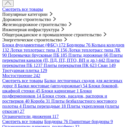
Смотреть все товары
Популярные категории
Дорожное строительство
Железнодорожное строительство
Инженерная инфраструктура
Общегражданское и промышленное строительство
Энергетическое строительство
Блоки фундаментные (ФБС)
172
Бордюры
76
Кольца колодцев
132
Лотки теплотрасс типа Л
156
Лотки теплотрасс типа ЛК
90
Перемычки брусковые ПБ
185
Плиты дорожные
66
Плиты
перекрытия каналов (П, ПД, ПТ, ПТО, ВП и др.)
442
Плиты
перекрытия ПБ
1237
Плиты перекрытия ПК
623
Сваи
149
Тротуарная плитка
129
Мостостроение
242
Смотреть все товары
Балки лестничных сходов для железных
дорог
8
Балки мостовые (автодорожные)
54
Блоки боковой,
шкафной стенки
45
Блоки карнизные
1
Блоки
подферменников
14
Блоки стоек, насадок, распорок и
ростверков
40
Короба
31
Плиты безбалластного мостового
полотна
4
Плиты переходные
18
Плиты укрепления (плиты
откосов)
27
Ограничители движения
117
Смотреть все товары
Бордюры
76
Гранитные бордюры
9
Ограничители парковки, полусферы
32