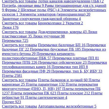
Смотреть все товары
Лотки каналов навозоудаления (ЛБК)
2
Погреба, овощные ямы
9
Рамы трехшарнирные для с/х зданий
9
Фермы
2
Щелевые полы (РБС)
4
Элементы железобетонных
силосов
1
Элементы элеваторов (зернохранилищ)
20
Защитные сооружения гражданской обороны
4
Смотреть все товары
Бронеколпаки
2
Укрытия
2
Люки
176
Смотреть все товары
Дождеприемники, коверы
43
Люки
пластмассовые
35
Люки чугунные
98
Перемычки
725
Смотреть все товары
Перемычки балочные БП
16
Перемычки
балочные ПГ
22
Перемычки брусковые ПБ
185
Перемычки из
ячеистого бетона
29
Перемычки керамзито-
полистиролбетонные ПБК
57
Перемычки плитные ПП
81
Перемычки ППБ
226
Перемычки сейсмические
23
Перемычки
теплофикационных камер
16
Перемычки тип ИП
8
Перемычки фасадные ПФ
29
Перемычки, тип Б, БУ, ИБУ
33
Плиты
2581
Смотреть все товары
Плиты балконов и лоджий
60
Плиты
карнизные
25
Плиты парапетные
132
Плиты перекрытия
многопустотные (ПНО, П, НВ)
197
Плиты перекрытия ПБ
1237
Плиты перекрытия ПК
623
Плиты плоские
212
Плиты
ребристые
91
Плиты сантехнические
4
Прочее
923
Смотреть все товары
Автопавильоны железобетонные
5