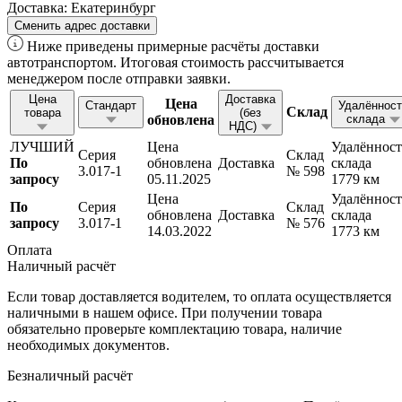
Доставка:
Екатеринбург
Сменить адрес доставки
Ниже приведены примерные расчёты доставки
автотранспортом. Итоговая стоимость рассчитывается
менеджером после отправки заявки.
Цена
Доставка
Цена
Стандарт
Удалённост
Склад
товара
(без
обновлена
склада
НДС)
ЛУЧШИЙ
Цена
Удалённост
Серия
Склад
По
обновлена
Доставка
склада
3.017-1
№ 598
запросу
05.11.2025
1779 км
Цена
Удалённост
По
Серия
Склад
обновлена
Доставка
склада
запросу
3.017-1
№ 576
14.03.2022
1773 км
Оплата
Наличный расчёт
Если товар доставляется водителем, то оплата осуществляется
наличными в нашем офисе. При получении товара
обязательно проверьте комплектацию товара, наличие
необходимых документов.
Безналичный расчёт