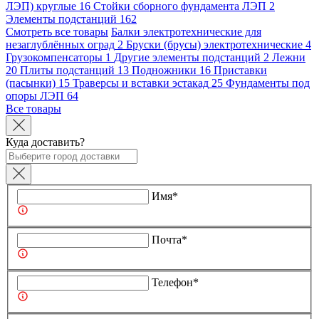
ЛЭП) круглые
16
Стойки сборного фундамента ЛЭП
2
Элементы подстанций
162
Смотреть все товары
Балки электротехнические для
незаглублённых оград
2
Бруски (брусы) электротехнические
4
Грузокомпенсаторы
1
Другие элементы подстанций
2
Лежни
20
Плиты подстанций
13
Подножники
16
Приставки
(пасынки)
15
Траверсы и вставки эстакад
25
Фундаменты под
опоры ЛЭП
64
Все товары
Куда доставить?
Имя*
Почта*
Телефон*