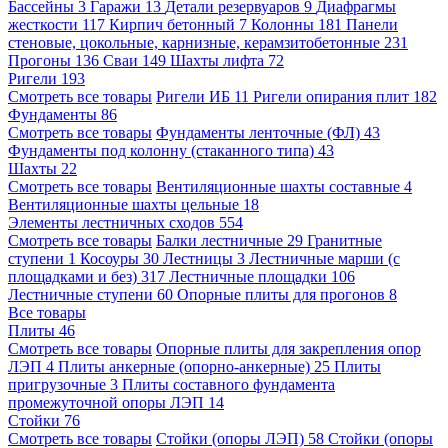
Бассейны
3
Гаражи
13
Детали резервуаров
9
Диафрагмы
жесткости
117
Кирпич бетонный
7
Колонны
181
Панели
стеновые, цокольные, карнизные, керамзитобетонные
231
Прогоны
136
Сваи
149
Шахты лифта
72
Ригели
193
Смотреть все товары
Ригели ИБ
11
Ригели опирания плит
182
Фундаменты
86
Смотреть все товары
Фундаменты ленточные (ФЛ)
43
Фундаменты под колонну (стаканного типа)
43
Шахты
22
Смотреть все товары
Вентиляционные шахты составные
4
Вентиляционные шахты цельные
18
Элементы лестничных сходов
554
Смотреть все товары
Балки лестничные
29
Гранитные
ступени
1
Косоуры
30
Лестницы
3
Лестничные марши (с
площадками и без)
317
Лестничные площадки
106
Лестничные ступени
60
Опорные плиты для прогонов
8
Все товары
Плиты
46
Смотреть все товары
Опорные плиты для закрепления опор
ЛЭП
4
Плиты анкерные (опорно-анкерные)
25
Плиты
пригрузочные
3
Плиты составного фундамента
промежуточной опоры ЛЭП
14
Стойки
76
Смотреть все товары
Стойки (опоры ЛЭП)
58
Стойки (опоры