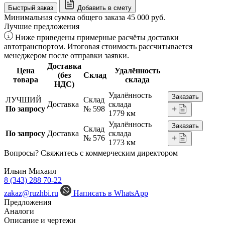
Быстрый заказ
Добавить в смету
Минимальная сумма общего заказа 45 000 руб.
Лучшие предложения
Ниже приведены примерные расчёты доставки
автотранспортом. Итоговая стоимость рассчитывается
менеджером после отправки заявки.
Доставка
Цена
Удалённость
(без
Склад
товара
склада
НДС)
Удалённость
Заказать
ЛУЧШИЙ
Склад
Доставка
склада
По запросу
№ 598
1779 км
Удалённость
Заказать
Склад
По запросу
Доставка
склада
№ 576
1773 км
Вопросы? Свяжитесь с коммерческим директором
Ильин Михаил
8 (343) 288 70-22
zakaz@ruzhbi.ru
Написать в WhatsApp
Предложения
Аналоги
Описание и чертежи