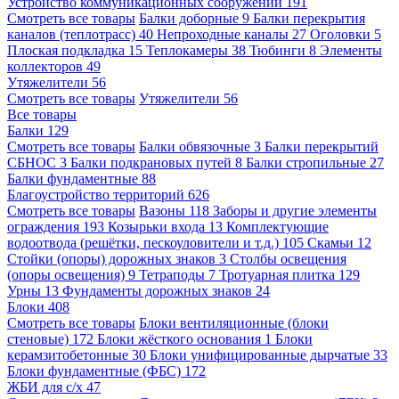
Устройство коммуникационных сооружений
191
Смотреть все товары
Балки доборные
9
Балки перекрытия
каналов (теплотрасс)
40
Непроходные каналы
27
Оголовки
5
Плоская подкладка
15
Теплокамеры
38
Тюбинги
8
Элементы
коллекторов
49
Утяжелители
56
Смотреть все товары
Утяжелители
56
Все товары
Балки
129
Смотреть все товары
Балки обвязочные
3
Балки перекрытий
СБНОС
3
Балки подкрановых путей
8
Балки стропильные
27
Балки фундаментные
88
Благоустройство территорий
626
Смотреть все товары
Вазоны
118
Заборы и другие элементы
ограждения
193
Козырьки входа
13
Комплектующие
водоотвода (решётки, пескоуловители и т.д.)
105
Скамьи
12
Стойки (опоры) дорожных знаков
3
Столбы освещения
(опоры освещения)
9
Тетраподы
7
Тротуарная плитка
129
Урны
13
Фундаменты дорожных знаков
24
Блоки
408
Смотреть все товары
Блоки вентиляционные (блоки
стеновые)
172
Блоки жёсткого основания
1
Блоки
керамзитобетонные
30
Блоки унифицированные дырчатые
33
Блоки фундаментные (ФБС)
172
ЖБИ для с/х
47