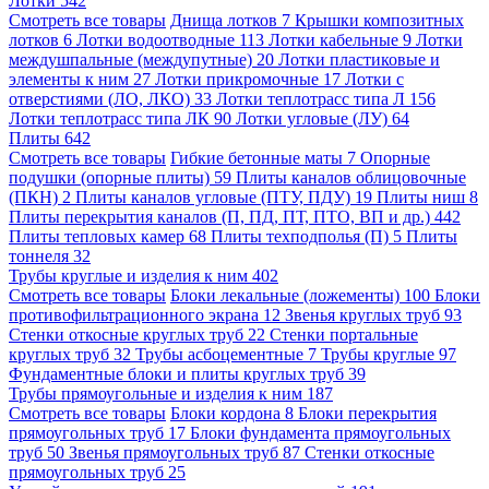
Лотки
542
Смотреть все товары
Днища лотков
7
Крышки композитных
лотков
6
Лотки водоотводные
113
Лотки кабельные
9
Лотки
междушпальные (междупутные)
20
Лотки пластиковые и
элементы к ним
27
Лотки прикромочные
17
Лотки с
отверстиями (ЛО, ЛКО)
33
Лотки теплотрасс типа Л
156
Лотки теплотрасс типа ЛК
90
Лотки угловые (ЛУ)
64
Плиты
642
Смотреть все товары
Гибкие бетонные маты
7
Опорные
подушки (опорные плиты)
59
Плиты каналов облицовочные
(ПКН)
2
Плиты каналов угловые (ПТУ, ПДУ)
19
Плиты ниш
8
Плиты перекрытия каналов (П, ПД, ПТ, ПТО, ВП и др.)
442
Плиты тепловых камер
68
Плиты техподполья (П)
5
Плиты
тоннеля
32
Трубы круглые и изделия к ним
402
Смотреть все товары
Блоки лекальные (ложементы)
100
Блоки
противофильтрационного экрана
12
Звенья круглых труб
93
Стенки откосные круглых труб
22
Стенки портальные
круглых труб
32
Трубы асбоцементные
7
Трубы круглые
97
Фундаментные блоки и плиты круглых труб
39
Трубы прямоугольные и изделия к ним
187
Смотреть все товары
Блоки кордона
8
Блоки перекрытия
прямоугольных труб
17
Блоки фундамента прямоугольных
труб
50
Звенья прямоугольных труб
87
Стенки откосные
прямоугольных труб
25