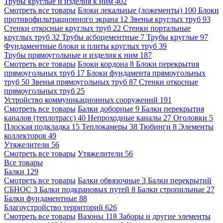
Трубы круглые и изделия к ним
402
Смотреть все товары
Блоки лекальные (ложементы)
100
Блоки
противофильтрационного экрана
12
Звенья круглых труб
93
Стенки откосные круглых труб
22
Стенки портальные
круглых труб
32
Трубы асбоцементные
7
Трубы круглые
97
Фундаментные блоки и плиты круглых труб
39
Трубы прямоугольные и изделия к ним
187
Смотреть все товары
Блоки кордона
8
Блоки перекрытия
прямоугольных труб
17
Блоки фундамента прямоугольных
труб
50
Звенья прямоугольных труб
87
Стенки откосные
прямоугольных труб
25
Устройство коммуникационных сооружений
191
Смотреть все товары
Балки доборные
9
Балки перекрытия
каналов (теплотрасс)
40
Непроходные каналы
27
Оголовки
5
Плоская подкладка
15
Теплокамеры
38
Тюбинги
8
Элементы
коллекторов
49
Утяжелители
56
Смотреть все товары
Утяжелители
56
Все товары
Балки
129
Смотреть все товары
Балки обвязочные
3
Балки перекрытий
СБНОС
3
Балки подкрановых путей
8
Балки стропильные
27
Балки фундаментные
88
Благоустройство территорий
626
Смотреть все товары
Вазоны
118
Заборы и другие элементы