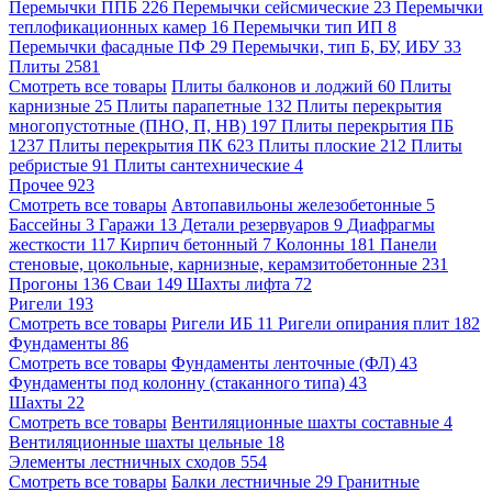
Перемычки ППБ
226
Перемычки сейсмические
23
Перемычки
теплофикационных камер
16
Перемычки тип ИП
8
Перемычки фасадные ПФ
29
Перемычки, тип Б, БУ, ИБУ
33
Плиты
2581
Смотреть все товары
Плиты балконов и лоджий
60
Плиты
карнизные
25
Плиты парапетные
132
Плиты перекрытия
многопустотные (ПНО, П, НВ)
197
Плиты перекрытия ПБ
1237
Плиты перекрытия ПК
623
Плиты плоские
212
Плиты
ребристые
91
Плиты сантехнические
4
Прочее
923
Смотреть все товары
Автопавильоны железобетонные
5
Бассейны
3
Гаражи
13
Детали резервуаров
9
Диафрагмы
жесткости
117
Кирпич бетонный
7
Колонны
181
Панели
стеновые, цокольные, карнизные, керамзитобетонные
231
Прогоны
136
Сваи
149
Шахты лифта
72
Ригели
193
Смотреть все товары
Ригели ИБ
11
Ригели опирания плит
182
Фундаменты
86
Смотреть все товары
Фундаменты ленточные (ФЛ)
43
Фундаменты под колонну (стаканного типа)
43
Шахты
22
Смотреть все товары
Вентиляционные шахты составные
4
Вентиляционные шахты цельные
18
Элементы лестничных сходов
554
Смотреть все товары
Балки лестничные
29
Гранитные