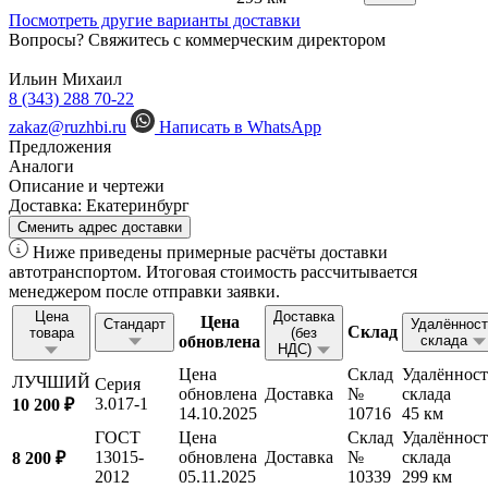
Посмотреть другие варианты доставки
Вопросы? Свяжитесь с коммерческим директором
Ильин Михаил
8 (343) 288 70-22
zakaz@ruzhbi.ru
Написать в WhatsApp
Предложения
Аналоги
Описание и чертежи
Доставка:
Екатеринбург
Сменить адрес доставки
Ниже приведены примерные расчёты доставки
автотранспортом. Итоговая стоимость рассчитывается
менеджером после отправки заявки.
Цена
Доставка
Цена
Стандарт
Удалённост
Склад
товара
(без
обновлена
склада
НДС)
Цена
Склад
Удалённост
ЛУЧШИЙ
Серия
обновлена
Доставка
№
склада
3.017-1
10 200 ₽
14.10.2025
10716
45 км
ГОСТ
Цена
Склад
Удалённост
13015-
обновлена
Доставка
№
склада
8 200 ₽
2012
05.11.2025
10339
299 км