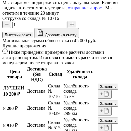
Мы стараемся поддерживать цены актуальными. Если вы
видите, что стоимость устарела,
отправьте запрос
. Мы
ответим в течение 20 минут.
Отгрузка со склада № 10716
Быстрый заказ
Добавить в смету
Минимальная сумма общего заказа 45 000 руб.
Лучшие предложения
Ниже приведены примерные расчёты доставки
автотранспортом. Итоговая стоимость рассчитывается
менеджером после отправки заявки.
Доставка
Цена
Удалённость
(без
Склад
товара
склада
НДС)
Склад
Удалённость
Заказать
ЛУЧШИЙ
Доставка
№
склада
10 200 ₽
10716
45 км
Склад
Удалённость
Заказать
Доставка
№
склада
8 200 ₽
10339
299 км
Удалённость
Заказать
Склад
Доставка
склада
8 910 ₽
№ 515
293 км