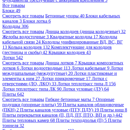
Фундаменты трехлучевые с анкерным креплением
5
Все товары
Блоки
49
Смотреть все товары
Бетонные упоры
40
Блоки кабельных
каналов
3
Блоки лотка
6
Колодцы
306
Смотреть все товары
Днища колодцев (днища колодезные)
32
Желобы водосточные
3
Квадратные колодцы
17
Колодцы
кабельной связи
24
Колодцы унифицированные ВД, ВС, ВГ
13
Кольца колодцев
132
Комплектующие для колодцев
(лестницы и скобы)
42
Крышки колодцев
43
Лотки
542
Смотреть все товары
Днища лотков
7
Крышки композитных
лотков
6
Лотки водоотводные
113
Лотки кабельные
9
Лотки
междушпальные (междупутные)
20
Лотки пластиковые и
элементы к ним
27
Лотки прикромочные
17
Лотки с
отверстиями (ЛО, ЛКО)
33
Лотки теплотрасс типа Л
156
Лотки теплотрасс типа ЛК
90
Лотки угловые (ЛУ)
64
Плиты
642
Смотреть все товары
Гибкие бетонные маты
7
Опорные
подушки (опорные плиты)
59
Плиты каналов облицовочные
(ПКН)
2
Плиты каналов угловые (ПТУ, ПДУ)
19
Плиты ниш
8
Плиты перекрытия каналов (П, ПД, ПТ, ПТО, ВП и др.)
442
Плиты тепловых камер
68
Плиты техподполья (П)
5
Плиты
тоннеля
32