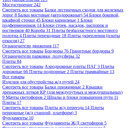
Мостостроение
242
Смотреть все товары
Балки лестничных сходов для железных
дорог
8
Балки мостовые (автодорожные)
54
Блоки боковой,
шкафной стенки
45
Блоки карнизные
1
Блоки
подферменников
14
Блоки стоек, насадок, распорок и
ростверков
40
Короба
31
Плиты безбалластного мостового
полотна
4
Плиты переходные
18
Плиты укрепления (плиты
откосов)
27
Ограничители движения
117
Смотреть все товары
Бордюры
76
Гранитные бордюры
9
Ограничители парковки, полусферы
32
Плиты
84
Смотреть все товары
Аэродромные плиты ПАГ
3
Плиты
дорожные
66
Плиты подпорные
2
Плиты трамвайные
13
Все товары
Изделия для обустройства ж/д путей
24
Смотреть все товары
Балки прижимные
2
Крышки
дренажных лотков КР (для междупутных и междушпальных)
9
Мачты светофоров
2
Шпалы и блоки повышения пути
11
Плиты
17
Смотреть все товары
Плиты ж/д переезда
14
Плиты
перронные (ж/д станций, платформ)
3
Фундаменты
10
Смотреть все товары
Фундаменты Ж/Д светофоров
5