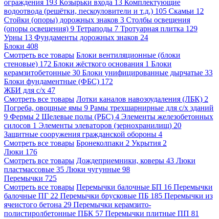
ограждения
193
Козырьки входа
13
Комплектующие
водоотвода (решётки, пескоуловители и т.д.)
105
Скамьи
12
Стойки (опоры) дорожных знаков
3
Столбы освещения
(опоры освещения)
9
Тетраподы
7
Тротуарная плитка
129
Урны
13
Фундаменты дорожных знаков
24
Блоки
408
Смотреть все товары
Блоки вентиляционные (блоки
стеновые)
172
Блоки жёсткого основания
1
Блоки
керамзитобетонные
30
Блоки унифицированные дырчатые
33
Блоки фундаментные (ФБС)
172
ЖБИ для с/х
47
Смотреть все товары
Лотки каналов навозоудаления (ЛБК)
2
Погреба, овощные ямы
9
Рамы трехшарнирные для с/х зданий
9
Фермы
2
Щелевые полы (РБС)
4
Элементы железобетонных
силосов
1
Элементы элеваторов (зернохранилищ)
20
Защитные сооружения гражданской обороны
4
Смотреть все товары
Бронеколпаки
2
Укрытия
2
Люки
176
Смотреть все товары
Дождеприемники, коверы
43
Люки
пластмассовые
35
Люки чугунные
98
Перемычки
725
Смотреть все товары
Перемычки балочные БП
16
Перемычки
балочные ПГ
22
Перемычки брусковые ПБ
185
Перемычки из
ячеистого бетона
29
Перемычки керамзито-
полистиролбетонные ПБК
57
Перемычки плитные ПП
81