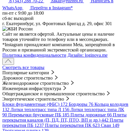
8 (343) 288 70-22
zakaz@ruzhbi.ru
Написать в
WhatsApp
Перейти в Instagram*
пн-пт c 9:00 до 18:00
сб-вс выходной
г. Екатеринбург, ул. Фронтовых Бригад д. 29, офис 301
Сайт не является офертой. Актуальные цены и наличие
товаров уточняйте по телефону или в мессенджерах.
*Instagram принадлежит компании Meta, запрещённой в
России и признанной экстремистской организации.
Политика конфиденциальности
Дизайн: loginova.me
Смотреть все товары
Популярные категории
Дорожное строительство
Железнодорожное строительство
Инженерная инфраструктура
Общегражданское и промышленное строительство
Энергетическое строительство
Блоки фундаментные (ФБС)
172
Бордюры
76
Кольца колодцев
132
Лотки теплотрасс типа Л
156
Лотки теплотрасс типа ЛК
90
Перемычки брусковые ПБ
185
Плиты дорожные
66
Плиты
перекрытия каналов (П, ПД, ПТ, ПТО, ВП и др.)
442
Плиты
перекрытия ПБ
1237
Плиты перекрытия ПК
623
Сваи
149
Тротуарная плитка
129