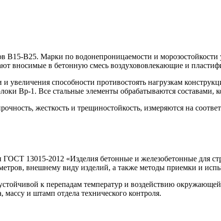
ов В15-В25
. Марки по водонепроницаемости и морозостойкости 
вают вносимые в бетонную смесь воздухововлекающие и пласти
 и увеличения способности противостоять нагрузкам конструкц
волоки Вр-1. Все стальные элементы обрабатываются составами,
прочность, жесткость и трещиностойкость, измеряются на соотв
 ГОСТ 13015-2012 «Изделия бетонные и железобетонные для стр
аметров, внешнему виду изделий, а также методы приемки и исп
устойчивой к перепадам температур и воздействию окружающей
, массу и штамп отдела технического контроля.