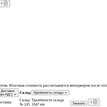
том. Итоговая стоимость рассчитывается менеджером после отп
Доставка
Склад
Удалённость склада
без НДС)
Склад
Удалённость склада
оставка
Заказать
№ 245
1047 км