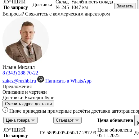
ЛУЧШИЙ
Склад
Удалённость склада
Доставка
Заказать
По запросу
№ 245
1047 км
Вопросы? Свяжитесь с коммерческим директором
Ильин Михаил
8 (343) 288 70-22
zakaz@ruzhbi.ru
Написать в WhatsApp
Предложения
Описание и чертежи
Доставка:
Екатеринбург
Сменить адрес доставки
Ниже приведены примерные расчёты доставки автотранспор
Цена обновлена
Цена товара
Стандарт
(
ЛУЧШИЙ
Цена обновлена
ТУ 5899-005-050-17.287-99
Д
По запросу
05.11.2025