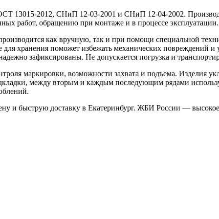
ОСТ 13015-2012, СНиП 12-03-2001 и СНиП 12-04-2002. Произв
чных работ, обращению при монтаже и в процессе эксплуатации.
производится как вручную, так и при помощи специальной техн
ке для хранения поможет избежать механических повреждений и
адежно зафиксированы. Не допускается погрузка и транспортир
нтроля маркировки, возможности захвата и подъема. Изделия у
дкладки, между вторым и каждым последующим рядами использу
облений.
ену и быструю доставку в Екатеринбург. ЖБИ России — высокое