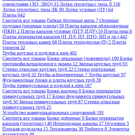
отверстиями (ЛО, ЛКО)
33
Лотки теплотрасс типа Л
156
Лотки теплотрасс типа ЛК
90
Лотки угловые (ЛУ)
64
Плиты
642
Смотреть все товары
Гибкие бетонные маты
7
Опорные
подушки (опорные плиты)
59
Плиты каналов облицовочные
(ПКН)
2
Плиты каналов угловые (ПТУ, ПДУ)
19
Плиты ниш
8
Плиты перекрытия каналов (П, ПД, ПТ, ПТО, ВП и др.)
442
Плиты тепловых камер
68
Плиты техподполья (П)
5
Плиты
тоннеля
32
Трубы круглые и изделия к ним
402
Смотреть все товары
Блоки лекальные (ложементы)
100
Блоки
противофильтрационного экрана
12
Звенья круглых труб
93
Стенки откосные круглых труб
22
Стенки портальные
круглых труб
32
Трубы асбоцементные
7
Трубы круглые
97
Фундаментные блоки и плиты круглых труб
39
Трубы прямоугольные и изделия к ним
187
Смотреть все товары
Блоки кордона
8
Блоки перекрытия
прямоугольных труб
17
Блоки фундамента прямоугольных
труб
50
Звенья прямоугольных труб
87
Стенки откосные
прямоугольных труб
25
Устройство коммуникационных сооружений
191
Смотреть все товары
Балки доборные
9
Балки перекрытия
каналов (теплотрасс)
40
Непроходные каналы
27
Оголовки
5
Плоская подкладка
15
Теплокамеры
38
Тюбинги
8
Элементы
коллекторов
49