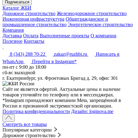
Подписаться
Каталог ЖБИ
Дорожное строительство
Железнодорожное строительство
Инженерная инфраструктура
Общегражданское и
промышленное строительство
Энергетическое строительство
Компания
Доставка
Оплата
Выполненные проекты
О компании
Полезное
Контакты
8 (343) 288 70-22
zakaz@ruzhbi.ru
Написать в
WhatsApp
Перейти в Instagram*
пн-пт c 9:00 до 18:00
сб-вс выходной
г. Екатеринбург, ул. Фронтовых Бригад д. 29, офис 301
Сайт не является офертой. Актуальные цены и наличие
товаров уточняйте по телефону или в мессенджерах.
*Instagram принадлежит компании Meta, запрещённой в
России и признанной экстремистской организации.
Политика конфиденциальности
Дизайн: loginova.me
Смотреть все товары
Популярные категории
Дорожное строительство