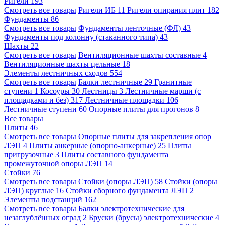
Ригели
193
Смотреть все товары
Ригели ИБ
11
Ригели опирания плит
182
Фундаменты
86
Смотреть все товары
Фундаменты ленточные (ФЛ)
43
Фундаменты под колонну (стаканного типа)
43
Шахты
22
Смотреть все товары
Вентиляционные шахты составные
4
Вентиляционные шахты цельные
18
Элементы лестничных сходов
554
Смотреть все товары
Балки лестничные
29
Гранитные
ступени
1
Косоуры
30
Лестницы
3
Лестничные марши (с
площадками и без)
317
Лестничные площадки
106
Лестничные ступени
60
Опорные плиты для прогонов
8
Все товары
Плиты
46
Смотреть все товары
Опорные плиты для закрепления опор
ЛЭП
4
Плиты анкерные (опорно-анкерные)
25
Плиты
пригрузочные
3
Плиты составного фундамента
промежуточной опоры ЛЭП
14
Стойки
76
Смотреть все товары
Стойки (опоры ЛЭП)
58
Стойки (опоры
ЛЭП) круглые
16
Стойки сборного фундамента ЛЭП
2
Элементы подстанций
162
Смотреть все товары
Балки электротехнические для
незаглублённых оград
2
Бруски (брусы) электротехнические
4