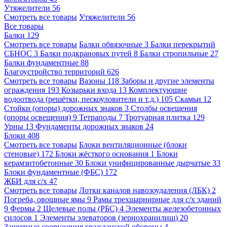
Утяжелители
56
Смотреть все товары
Утяжелители
56
Все товары
Балки
129
Смотреть все товары
Балки обвязочные
3
Балки перекрытий
СБНОС
3
Балки подкрановых путей
8
Балки стропильные
27
Балки фундаментные
88
Благоустройство территорий
626
Смотреть все товары
Вазоны
118
Заборы и другие элементы
ограждения
193
Козырьки входа
13
Комплектующие
водоотвода (решётки, пескоуловители и т.д.)
105
Скамьи
12
Стойки (опоры) дорожных знаков
3
Столбы освещения
(опоры освещения)
9
Тетраподы
7
Тротуарная плитка
129
Урны
13
Фундаменты дорожных знаков
24
Блоки
408
Смотреть все товары
Блоки вентиляционные (блоки
стеновые)
172
Блоки жёсткого основания
1
Блоки
керамзитобетонные
30
Блоки унифицированные дырчатые
33
Блоки фундаментные (ФБС)
172
ЖБИ для с/х
47
Смотреть все товары
Лотки каналов навозоудаления (ЛБК)
2
Погреба, овощные ямы
9
Рамы трехшарнирные для с/х зданий
9
Фермы
2
Щелевые полы (РБС)
4
Элементы железобетонных
силосов
1
Элементы элеваторов (зернохранилищ)
20
Защитные сооружения гражданской обороны
4