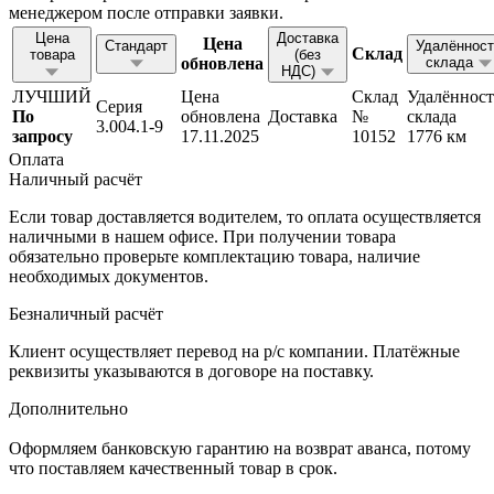
менеджером после отправки заявки.
Цена
Доставка
Цена
Стандарт
Удалённост
Склад
товара
(без
обновлена
склада
НДС)
ЛУЧШИЙ
Цена
Склад
Удалённост
Серия
По
обновлена
Доставка
№
склада
3.004.1-9
запросу
17.11.2025
10152
1776 км
Оплата
Наличный расчёт
Если товар доставляется водителем, то оплата осуществляется
наличными в нашем офисе. При получении товара
обязательно проверьте комплектацию товара, наличие
необходимых документов.
Безналичный расчёт
Клиент осуществляет перевод на р/с компании. Платёжные
реквизиты указываются в договоре на поставку.
Дополнительно
Оформляем банковскую гарантию на возврат аванса, потому
что поставляем качественный товар в срок.