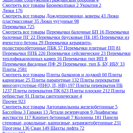
Смотреть все товары
Бронеколпаки
2
Укрытия
2
Люки
176
Смотреть все товары
Дождеприемники, коверы
43
Люки
пластмассовые
35
Люки чугунные
98
Перемычки
725
Смотреть все товары
Перемычки балочные БП
16
Перемычки
балочные ПГ
22
Перемычки брусковые ПБ
185
Перемычки из
ячеистого бетона
29
Перемычки керамзито-
полистиролбетонные ПБК
57
Перемычки плитные ПП
81
Перемычки ППБ
226
Перемычки сейсмические
23
Перемычки
теплофикационных камер
16
Перемычки тип ИП
8
Перемычки фасадные ПФ
29
Перемычки, тип Б, БУ, ИБУ
33
Плиты
2581
Смотреть все товары
Плиты балконов и лоджий
60
Плиты
карнизные
25
Плиты парапетные
132
Плиты перекрытия
многопустотные (ПНО, П, НВ)
197
Плиты перекрытия ПБ
1237
Плиты перекрытия ПК
623
Плиты плоские
212
Плиты
ребристые
91
Плиты сантехнические
4
Прочее
923
Смотреть все товары
Автопавильоны железобетонные
5
Бассейны
3
Гаражи
13
Детали резервуаров
9
Диафрагмы
жесткости
117
Кирпич бетонный
7
Колонны
181
Панели
стеновые, цокольные, карнизные, керамзитобетонные
231
Прогоны
136
Сваи
149
Шахты лифта
72