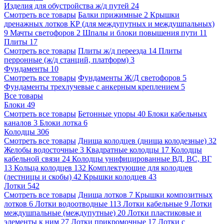
Изделия для обустройства ж/д путей
24
Смотреть все товары
Балки прижимные
2
Крышки
дренажных лотков КР (для междупутных и междушпальных)
9
Мачты светофоров
2
Шпалы и блоки повышения пути
11
Плиты
17
Смотреть все товары
Плиты ж/д переезда
14
Плиты
перронные (ж/д станций, платформ)
3
Фундаменты
10
Смотреть все товары
Фундаменты Ж/Д светофоров
5
Фундаменты трехлучевые с анкерным креплением
5
Все товары
Блоки
49
Смотреть все товары
Бетонные упоры
40
Блоки кабельных
каналов
3
Блоки лотка
6
Колодцы
306
Смотреть все товары
Днища колодцев (днища колодезные)
32
Желобы водосточные
3
Квадратные колодцы
17
Колодцы
кабельной связи
24
Колодцы унифицированные ВД, ВС, ВГ
13
Кольца колодцев
132
Комплектующие для колодцев
(лестницы и скобы)
42
Крышки колодцев
43
Лотки
542
Смотреть все товары
Днища лотков
7
Крышки композитных
лотков
6
Лотки водоотводные
113
Лотки кабельные
9
Лотки
междушпальные (междупутные)
20
Лотки пластиковые и
элементы к ним
27
Лотки прикромочные
17
Лотки с