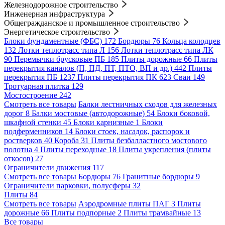
Железнодорожное строительство
Инженерная инфраструктура
Общегражданское и промышленное строительство
Энергетическое строительство
Блоки фундаментные (ФБС)
172
Бордюры
76
Кольца колодцев
132
Лотки теплотрасс типа Л
156
Лотки теплотрасс типа ЛК
90
Перемычки брусковые ПБ
185
Плиты дорожные
66
Плиты
перекрытия каналов (П, ПД, ПТ, ПТО, ВП и др.)
442
Плиты
перекрытия ПБ
1237
Плиты перекрытия ПК
623
Сваи
149
Тротуарная плитка
129
Мостостроение
242
Смотреть все товары
Балки лестничных сходов для железных
дорог
8
Балки мостовые (автодорожные)
54
Блоки боковой,
шкафной стенки
45
Блоки карнизные
1
Блоки
подферменников
14
Блоки стоек, насадок, распорок и
ростверков
40
Короба
31
Плиты безбалластного мостового
полотна
4
Плиты переходные
18
Плиты укрепления (плиты
откосов)
27
Ограничители движения
117
Смотреть все товары
Бордюры
76
Гранитные бордюры
9
Ограничители парковки, полусферы
32
Плиты
84
Смотреть все товары
Аэродромные плиты ПАГ
3
Плиты
дорожные
66
Плиты подпорные
2
Плиты трамвайные
13
Все товары