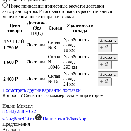
Ниже приведены примерные расчёты доставки
автотранспортом. Итоговая стоимость рассчитывается
менеджером после отправки заявки.
Доставка
Цена
Удалённость
(без
Склад
товара
склада
НДС)
Удалённость
Заказать
ЛУЧШИЙ
Склад
Доставка
склада
№ 8
1 750 ₽
18 км
Склад
Удалённость
Заказать
Доставка
№
склада
1 600 ₽
10046
293 км
Удалённость
Заказать
Склад
Доставка
склада
2 400 ₽
№ 16
24 км
Посмотреть другие варианты доставки
Вопросы? Свяжитесь с коммерческим директором
Ильин Михаил
8 (343) 288 70-22
zakaz@ruzhbi.ru
Написать в WhatsApp
Предложения
Аналоги