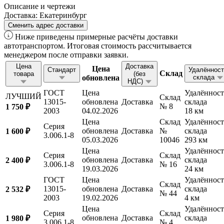
Описание и чертежи
Доставка:
Екатеринбург
Сменить адрес доставки
Ниже приведены примерные расчёты доставки
автотранспортом. Итоговая стоимость рассчитывается
менеджером после отправки заявки.
Цена
Доставка
Цена
Стандарт
Удалённост
Склад
товара
(без
обновлена
склада
НДС)
ГОСТ
Цена
Удалённост
ЛУЧШИЙ
Склад
13015-
обновлена
Доставка
склада
№ 8
1 750 ₽
2003
04.02.2026
18 км
Цена
Склад
Удалённост
Серия
обновлена
Доставка
№
склада
1 600 ₽
3.006.1-8
05.03.2026
10046
293 км
Цена
Удалённост
Серия
Склад
обновлена
Доставка
склада
2 400 ₽
3.006.1-8
№ 16
19.03.2026
24 км
ГОСТ
Цена
Удалённост
Склад
13015-
обновлена
Доставка
склада
2 532 ₽
№ 44
2003
19.02.2026
4 км
Цена
Удалённост
Серия
Склад
обновлена
Доставка
склада
1 980 ₽
3.006.1-8
№ 4